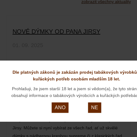
zobrazit všechny aktuality
NOVÉ DÝMKY OD PANA JIRSY
01. 09. 2025
Dle platných zákonů je zakázán prodej tabákových výrobků
kuřáckých potřeb osobám mladším 18 let.
Prohlašuji, že jsem starší 18 let a jsem si vědom(a), že tyto strá
obsahují informace o tabákových výrobcích a kuřáckých potřebá
ANO
NE
Na podzimní dobu jsme doplnili kolekci dýmek od pana
Jirsy. Můžete si nyní vybírat ze všech řad, ať už skvělé
dýmky s nádhernou kresbou supreme či z klasických řad