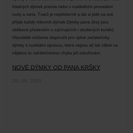
hladných dýmek premia nebo v rustikálním provedení
rusty a varia. Tvarů je nepřeberně a tak si jistě na své
příjde každý milovník dýmek.Dýmky pana Jirsy jsou
oblíbené především u začínajících i zkušených kuřáků.
Obzvláště můžeme doporučit pro úplné začátečníky
dýmky s rustikální úpravou, které nejsou až tak citlivé na
nějakou tu začátečnickou chybu při zakuřování.
NOVÉ DÝMKY OD PANA KRŠKY
26. 08. 2025