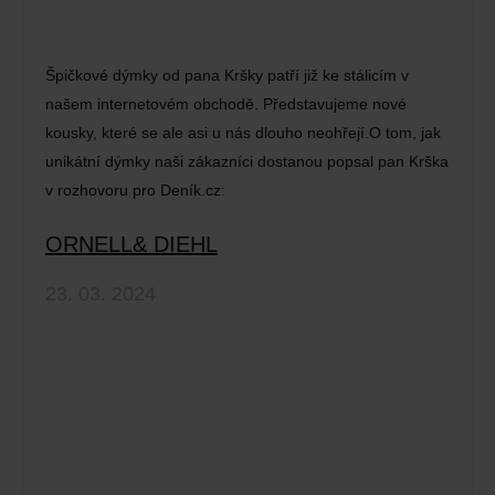
Špičkové dýmky od pana Kršky patří již ke stálicím v
našem internetovém obchodě. Představujeme nové
kousky, které se ale asi u nás dlouho neohřejí.O tom, jak
unikátní dýmky naši zákazníci dostanou popsal pan Krška
v rozhovoru pro Deník.cz:
ORNELL& DIEHL
23. 03. 2024