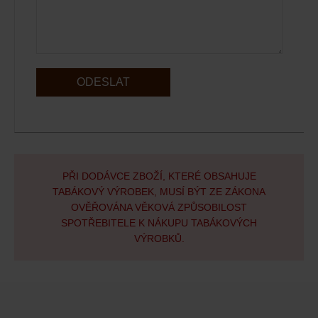
ODESLAT
PŘI DODÁVCE ZBOŽÍ, KTERÉ OBSAHUJE
TABÁKOVÝ VÝROBEK, MUSÍ BÝT ZE ZÁKONA
OVĚŘOVÁNA VĚKOVÁ ZPŮSOBILOST
SPOTŘEBITELE K NÁKUPU TABÁKOVÝCH
VÝROBKŮ.