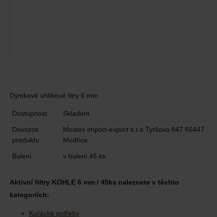
Dýmkové uhlíkové fitry 6 mm
Dostupnost
Skladem
Dovozce
Mostex import-export s.r.o Tyršova 847 66447
produktu
Modřice
Balení
v balení 45 ks
Aktivní filtry KOHLE 6 mm / 45ks naleznete v těchto
kategoriích:
Kuřácké potřeby