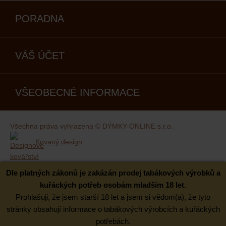
PORADNA
VÁŠ ÚČET
VŠEOBECNÉ INFORMACE
Všechna práva vyhrazena © DÝMKY-ONLINE s.r.o.
Kovaný design
Dle platných zákonů je zakázán prodej tabákových výrobků a
kuřáckých potřeb osobám mladším 18 let.
Prohlašuji, že jsem starší 18 let a jsem si vědom(a), že tyto
stránky obsahují informace o tabákových výrobcích a kuřáckých
potřebách.