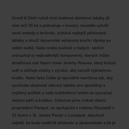
Ornell & Diehl ručně mísí butikové dýmkové tabáky již
více než 30 let a pokračuje v inovaci, neustále vytváří
nové metody a techniky, získává nejlepší pěstované
tabáky a slouží dynamické veřejnosti kouřící dýmky po
celém světě. Naše směsi tvořené v malých seriích
zvýrazňují ty nejkvalitnější komponenty, kterých může
dosáhnout náš hlavní mixér Jeremy Reeves, který brázdí
svět a udržuje vztahy s výrobci, aby zaručil výjimečnou
kvalitu. Naše řada Cellar je speciálně navržena tak, aby
využívala vlastností stárnutí tabáku pro opožděný a
zvýšený požitek a naše každodenní směsi se vyznačují
stejnou péčí a kvalitou. Dokonce jsme získali vlastní
proprietární Perique, ve spolupráci s rodinou Rousselů z
31 farem v St. James Parish v Louisianě, abychom
zajistili, že bude tradičně pěstován a zpracováván a že je