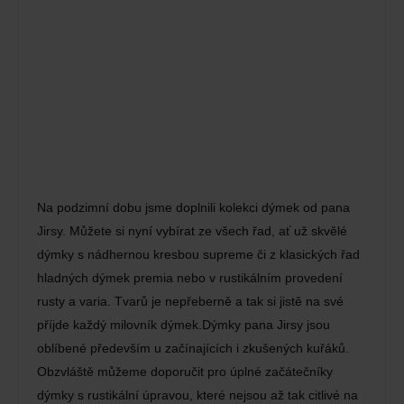
Na podzimní dobu jsme doplnili kolekci dýmek od pana
Jirsy. Můžete si nyní vybírat ze všech řad, ať už skvělé
dýmky s nádhernou kresbou supreme či z klasických řad
hladných dýmek premia nebo v rustikálním provedení
rusty a varia. Tvarů je nepřeberně a tak si jistě na své
příjde každý milovník dýmek.Dýmky pana Jirsy jsou
oblíbené především u začínajících i zkušených kuřáků.
Obzvláště můžeme doporučit pro úplné začátečníky
dýmky s rustikální úpravou, které nejsou až tak citlivé na