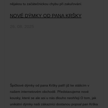
nějakou tu začátečnickou chybu při zakuřování.
NOVÉ DÝMKY OD PANA KRŠKY
26. 08. 2025
Špičkové dýmky od pana Kršky patří již ke stálicím v
našem internetovém obchodě. Představujeme nové
kousky, které se ale asi u nás dlouho neohřejí.O tom, jak
unikátní dýmky naši zákazníci dostanou popsal pan Krška