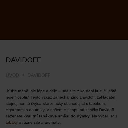
DAVIDOFF
ÚVOD
DAVIDOFF
„Kuřte méně, ale lépe a déle – udělejte z kouření kult, či ještě
lépe filosofii.“ Tento vzkaz zanechal Zino Davidoff, zakladatel
stejnojmenné švýcarské značky obchodující s tabákem,
cigaretami a doutníky. V našem e-shopu od značky Davidoff
seženete
kvalitní tabákové směsi do dýmky
. Na výběr jsou
tabáky
o různé síle a aromatu.