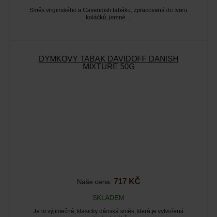
Směs virginského a Cavendish tabáku, zpracovaná do tvaru
koláčků, jemné…
DÝMKOVÝ TABÁK DAVIDOFF DANISH
MIXTURE 50G
717 KČ
Naše cena:
SKLADEM
Je to výjimečná, klasicky dánská směs, která je vytvořená