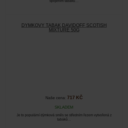
spojením tabáků…
DÝMKOVÝ TABÁK DAVIDOFF SCOTISH
MIXTURE 50G
717 KČ
Naše cena:
SKLADEM
Je to populární dýmková směs se středním řezem vytvořená z
tabáků…