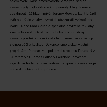
celém světě. Naše směsi tvořené v malých seriích
zvýrazňují ty nejkvalitnější komponenty, kterých může
dosáhnout náš hlavní mixér Jeremy Reeves, který brázdí
svět a udržuje vztahy s výrobci, aby zaručil výjimečnou
kvalitu. Naše řada Cellar je speciálně navržena tak, aby
využívala vlastností stárnutí tabáku pro opožděný a
zvýšený požitek a naše každodenní směsi se vyznačují
stejnou péčí a kvalitou. Dokonce jsme získali vlastní
proprietární Perique, ve spolupráci s rodinou Rousselů z
31 farem v St. James Parish v Louisianě, abychom
zajistili, že bude tradičně pěstován a zpracováván a že je
originální s historickou přesností.