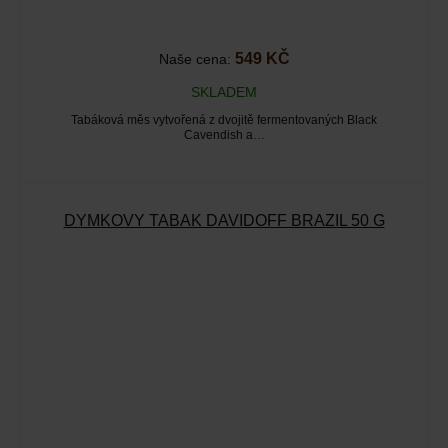
549 KČ
Naše cena:
SKLADEM
Tabáková měs vytvořená z dvojitě fermentovaných Black
Cavendish a…
DÝMKOVÝ TABÁK DAVIDOFF BRAZIL 50 G