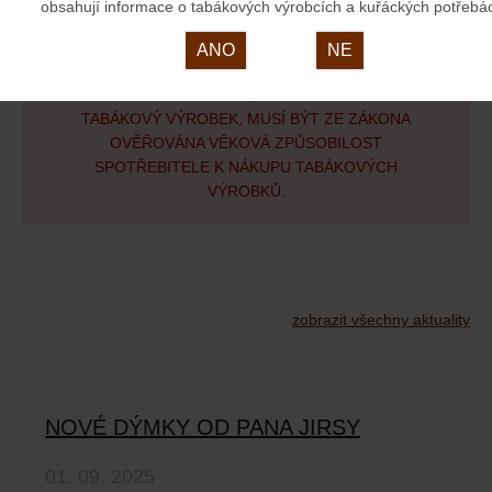
obsahují informace o tabákových výrobcích a kuřáckých potřebá
ANO
NE
PŘI DODÁVCE ZBOŽÍ, KTERÉ OBSAHUJE
TABÁKOVÝ VÝROBEK, MUSÍ BÝT ZE ZÁKONA
OVĚŘOVÁNA VĚKOVÁ ZPŮSOBILOST
SPOTŘEBITELE K NÁKUPU TABÁKOVÝCH
VÝROBKŮ.
zobrazit všechny aktuality
NOVÉ DÝMKY OD PANA JIRSY
01. 09. 2025