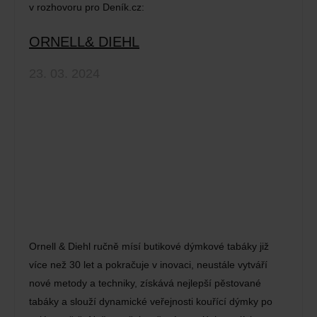
v rozhovoru pro Deník.cz:
ORNELL& DIEHL
23. 03. 2024
Ornell & Diehl ručně mísí butikové dýmkové tabáky již
více než 30 let a pokračuje v inovaci, neustále vytváří
nové metody a techniky, získává nejlepší pěstované
tabáky a slouží dynamické veřejnosti kouřící dýmky po