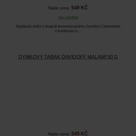
549 KČ
Naše cena:
SKLADEM
Tabáková směs z dvakrát fermentovaného černého Cavendishe
v kombinaci s…
DÝMKOVÝ TABÁK DAVIDOFF MALAWI 50 G
549 KČ
Naše cena: