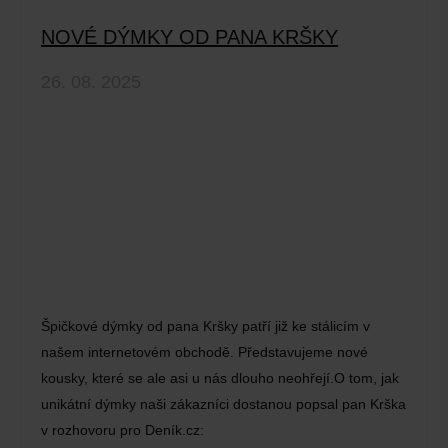
NOVÉ DÝMKY OD PANA KRŠKY
26. 08. 2025
Špičkové dýmky od pana Kršky patří již ke stálicím v
našem internetovém obchodě. Představujeme nové
kousky, které se ale asi u nás dlouho neohřejí.O tom, jak
unikátní dýmky naši zákazníci dostanou popsal pan Krška
v rozhovoru pro Deník.cz: