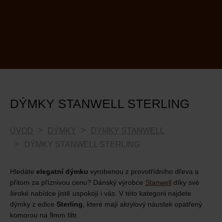
DÝMKY STANWELL STERLING
ÚVOD
DÝMKY
DÝMKY STANWELL
DÝMKY STANWELL STERLING
Hledáte
elegatní dýmku
vyrobenou z provotřídního dřeva a
přitom za příznivou cenu? Dánský výrobce
Stanwell
díky své
široké nabídce jistě uspokojí i vás. V této kategorii najdete
dýmky z edice
Sterling
, které mají akrylový náustek opatřený
komorou na 9mm filtr.