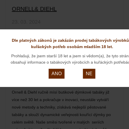
ORNELL& DIEHL
23. 03. 2024
Dle platných zákonů je zakázán prodej tabákových výrobků
kuřáckých potřeb osobám mladším 18 let.
Prohlašuji, že jsem starší 18 let a jsem si vědom(a), že tyto strá
obsahují informace o tabákových výrobcích a kuřáckých potřebá
ANO
NE
Ornell & Diehl ručně mísí butikové dýmkové tabáky již
více než 30 let a pokračuje v inovaci, neustále vytváří
nové metody a techniky, získává nejlepší pěstované
tabáky a slouží dynamické veřejnosti kouřící dýmky po
celém světě. Naše směsi tvořené v malých seriích