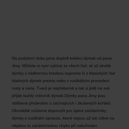
Na podzimní dobu jsme doplnili kolekci dýmek od pana
Jirsy. Můžete si nyní vybírat ze všech řad, ať už skvělé
dýmky s nádhernou kresbou supreme či z klasických řad
hladných dýmek premia nebo v rustikálním provedení
rusty a varia. Tvarů je nepřeberně a tak si jistě na své
příjde každý milovník dýmek.Dýmky pana Jirsy jsou
oblíbené především u začínajících i zkušených kuřáků.
Obzvláště můžeme doporučit pro úplné začátečníky
dýmky s rustikální úpravou, které nejsou až tak citlivé na
nějakou tu začátečnickou chybu při zakuřování.