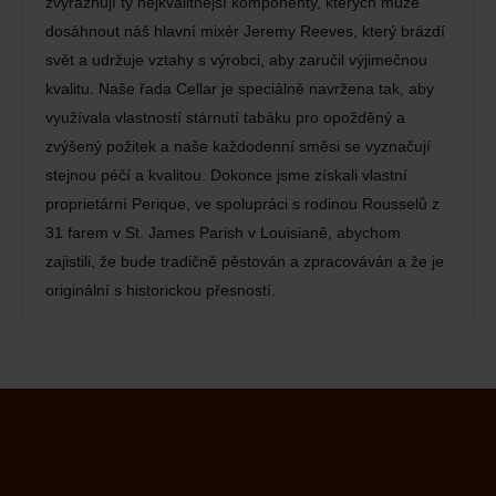
zvýrazňují ty nejkvalitnější komponenty, kterých může
dosáhnout náš hlavní mixér Jeremy Reeves, který brázdí
svět a udržuje vztahy s výrobci, aby zaručil výjimečnou
kvalitu. Naše řada Cellar je speciálně navržena tak, aby
využívala vlastností stárnutí tabáku pro opožděný a
zvýšený požitek a naše každodenní směsi se vyznačují
stejnou péčí a kvalitou. Dokonce jsme získali vlastní
proprietární Perique, ve spolupráci s rodinou Rousselů z
31 farem v St. James Parish v Louisianě, abychom
zajistili, že bude tradičně pěstován a zpracováván a že je
originální s historickou přesností.