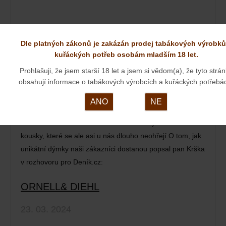
Dle platných zákonů je zakázán prodej tabákových výrobků
kuřáckých potřeb osobám mladším 18 let.
Prohlašuji, že jsem starší 18 let a jsem si vědom(a), že tyto strá
obsahují informace o tabákových výrobcích a kuřáckých potřebá
ANO
NE
Špičkové dýmky od pana Kršky patří již ke stálicím v
našem internetovém obchodě. Představujeme nové
kousky, které se ale asi u nás dlouho neohřejí.O tom, jak
unikátní dýmky naši zákazníci dostanou popsal pan Krška
v rozhovoru pro Deník.cz:
ORNELL& DIEHL
23. 03. 2024