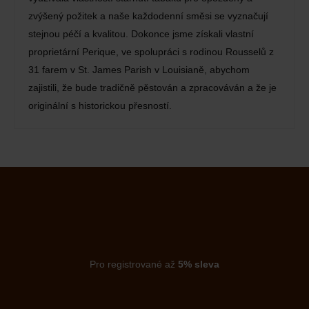
zvýšený požitek a naše každodenní směsi se vyznačují
stejnou péčí a kvalitou. Dokonce jsme získali vlastní
proprietární Perique, ve spolupráci s rodinou Rousselů z
31 farem v St. James Parish v Louisianě, abychom
zajistili, že bude tradičně pěstován a zpracováván a že je
originální s historickou přesností.
Pro registrované až
5% sleva