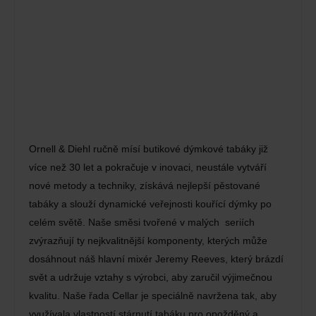
Ornell & Diehl ručně mísí butikové dýmkové tabáky již
více než 30 let a pokračuje v inovaci, neustále vytváří
nové metody a techniky, získává nejlepší pěstované
tabáky a slouží dynamické veřejnosti kouřící dýmky po
celém světě. Naše směsi tvořené v malých seriích
zvýrazňují ty nejkvalitnější komponenty, kterých může
dosáhnout náš hlavní mixér Jeremy Reeves, který brázdí
svět a udržuje vztahy s výrobci, aby zaručil výjimečnou
kvalitu. Naše řada Cellar je speciálně navržena tak, aby
využívala vlastností stárnutí tabáku pro opožděný a