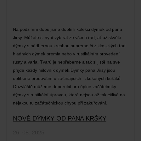
Na podzimní dobu jsme doplnili kolekci dýmek od pana
Jirsy. Můžete si nyní vybírat ze všech řad, ať už skvělé
dýmky s nádhernou kresbou supreme či z klasických řad
hladných dýmek premia nebo v rustikálním provedení
rusty a varia. Tvarů je nepřeberně a tak si jistě na své
příjde každý milovník dýmek.Dýmky pana Jirsy jsou
oblíbené především u začínajících i zkušených kuřáků.
Obzvláště můžeme doporučit pro úplné začátečníky
dýmky s rustikální úpravou, které nejsou až tak citlivé na
nějakou tu začátečnickou chybu při zakuřování.
NOVÉ DÝMKY OD PANA KRŠKY
26. 08. 2025