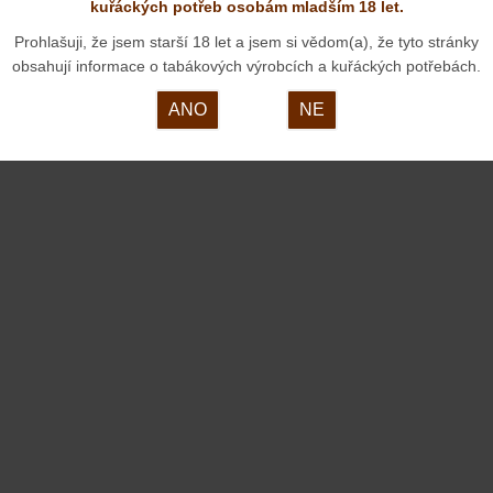
kuřáckých potřeb osobám mladším 18 let.
Špičkové dýmky od pana Kršky patří již ke stálicím v
Prohlašuji, že jsem starší 18 let a jsem si vědom(a), že tyto stránky
našem internetovém obchodě. Představujeme nové
obsahují informace o tabákových výrobcích a kuřáckých potřebách.
kousky, které se ale asi u nás dlouho neohřejí.O
ANO
NE
tom, jak unikátní dýmky naši zákazníci dostanou
popsal pan Krška v rozhovoru pro Deník.cz: