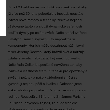
Ornell & Diehl ručně mísí butikové dýmkové tabáky
již více než 30 let a pokračuje v inovaci, neustále
vytváří nové metody a techniky, získává nejlepší
pěstované tabáky a slouží dynamické veřejnosti
kouřící dýmky po celém světě. Naše směsi tvořené
v malých seriích zvýrazňují ty nejkvalitnější
komponenty, kterých může dosáhnout náš hlavní
mixér Jeremy Reeves, který brázdí svět a udržuje
vztahy s výrobci, aby zaručil výjimečnou kvalitu.
Naše řada Cellar je speciálně navržena tak, aby
využívala vlastností stárnutí tabáku pro opožděný a
zvýšený požitek a naše každodenní směsi se
vyznačují stejnou péčí a kvalitou. Dokonce jsme
získali vlastní proprietární Perique, ve spolupráci s
rodinou Rousselů z 31 farem v St. James Parish v
Louisianě, abychom zajistili, že bude tradičně
pěstován a zpracováván a že je originální s