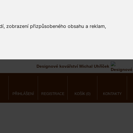
edí, zobrazení přizpůsobeného obsahu a reklam,
Designové kovářství Michal Uhříček
PŘIHLÁŠENÍ
REGISTRACE
KOŠÍK (0)
KONTAKTY