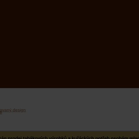
ovaný design
ázán prodej tabákových výrobků a kuřáckých potřeb osobám mladš