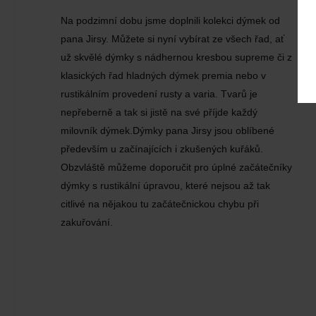
Na podzimní dobu jsme doplnili kolekci dýmek od
pana Jirsy. Můžete si nyní vybírat ze všech řad, ať
už skvělé dýmky s nádhernou kresbou supreme či z
klasických řad hladných dýmek premia nebo v
rustikálním provedení rusty a varia. Tvarů je
nepřeberně a tak si jistě na své příjde každý
milovník dýmek.Dýmky pana Jirsy jsou oblíbené
především u začínajících i zkušených kuřáků.
Obzvláště můžeme doporučit pro úplné začátečníky
dýmky s rustikální úpravou, které nejsou až tak
citlivé na nějakou tu začátečnickou chybu při
zakuřování.