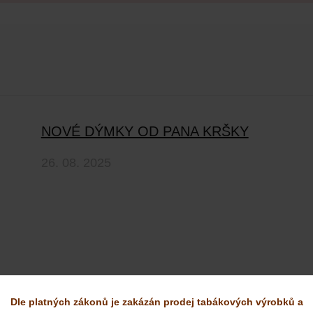
NOVÉ DÝMKY OD PANA KRŠKY
26. 08. 2025
Dle platných zákonů je zakázán prodej tabákových výrobků a