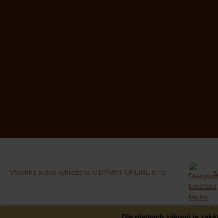
Všechna práva vyhrazena © DÝMKY-ONLINE s.r.o.
K
Dle platných zákonů je zak