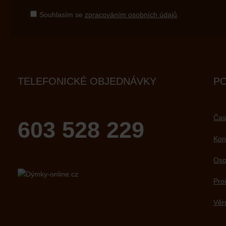
Souhlasím se
zpracováním osobních údajů
.
TELEFONICKÉ OBJEDNÁVKY
P
Čas
603 528 229
Kon
Oso
Pro
Věr