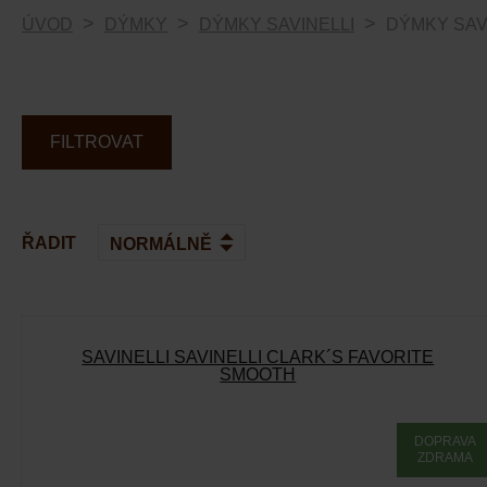
ÚVOD
DÝMKY
DÝMKY SAVINELLI
DÝMKY SAV
FILTROVAT
ŘADIT
SAVINELLI SAVINELLI CLARK´S FAVORITE
SMOOTH
DOPRAVA
ZDRAMA