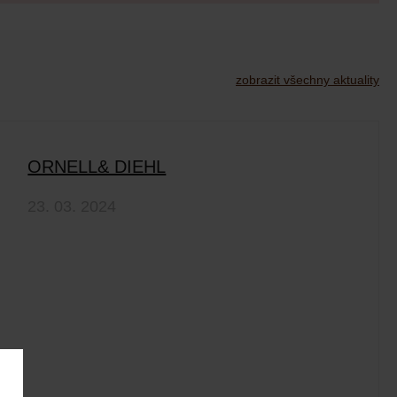
zobrazit všechny aktuality
ORNELL& DIEHL
23. 03. 2024