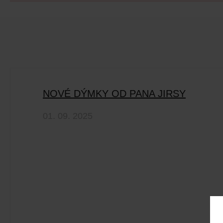
NOVÉ DÝMKY OD PANA JIRSY
01. 09. 2025