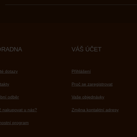
ORADNA
VÁŠ ÚČET
té dotazy
Přihlášení
takty
Proč se zaregistrovat
bní odběr
Vaše objednávky
č nakupovat u nás?
Změna kontaktní adresy
nostní program