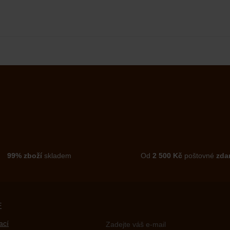
99% zboží
skladem
Od
2 500 Kč
poštovné
zda
E
ací