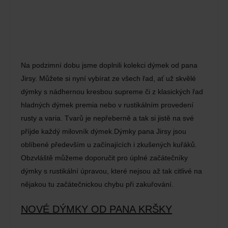
Na podzimní dobu jsme doplnili kolekci dýmek od pana
Jirsy. Můžete si nyní vybírat ze všech řad, ať už skvělé
dýmky s nádhernou kresbou supreme či z klasických řad
hladných dýmek premia nebo v rustikálním provedení
rusty a varia. Tvarů je nepřeberně a tak si jistě na své
příjde každý milovník dýmek.Dýmky pana Jirsy jsou
oblíbené především u začínajících i zkušených kuřáků.
Obzvláště můžeme doporučit pro úplné začátečníky
dýmky s rustikální úpravou, které nejsou až tak citlivé na
nějakou tu začátečnickou chybu při zakuřování.
NOVÉ DÝMKY OD PANA KRŠKY