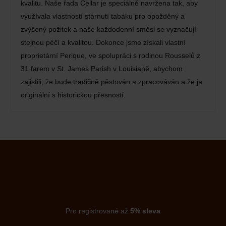
kvalitu. Naše řada Cellar je speciálně navržena tak, aby
využívala vlastností stárnutí tabáku pro opožděný a
zvýšený požitek a naše každodenní směsi se vyznačují
stejnou péčí a kvalitou. Dokonce jsme získali vlastní
proprietární Perique, ve spolupráci s rodinou Rousselů z
31 farem v St. James Parish v Louisianě, abychom
zajistili, že bude tradičně pěstován a zpracováván a že je
originální s historickou přesností.
Pro registrované až
5% sleva