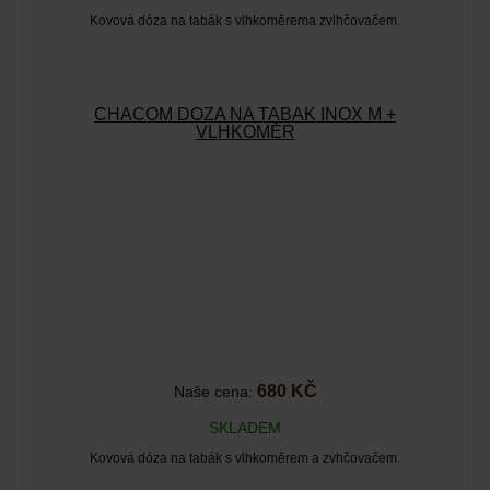
Kovová dóza na tabák s vlhkoměrema zvlhčovačem.
CHACOM DÓZA NA TABÁK INOX M +
VLHKOMĚR
680 KČ
Naše cena:
SKLADEM
Kovová dóza na tabák s vlhkoměrem a zvhčovačem.