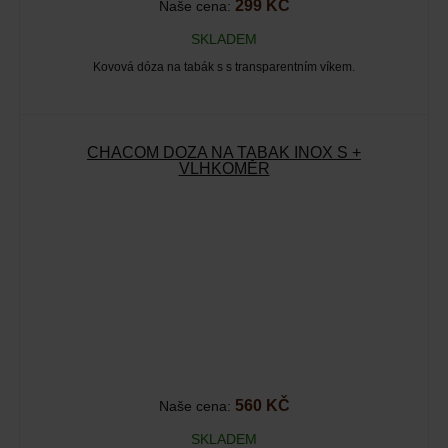
299 KČ
Naše cena:
SKLADEM
Kovová dóza na tabák s s transparentním víkem.
CHACOM DÓZA NA TABÁK INOX S +
VLHKOMĚR
560 KČ
Naše cena:
SKLADEM