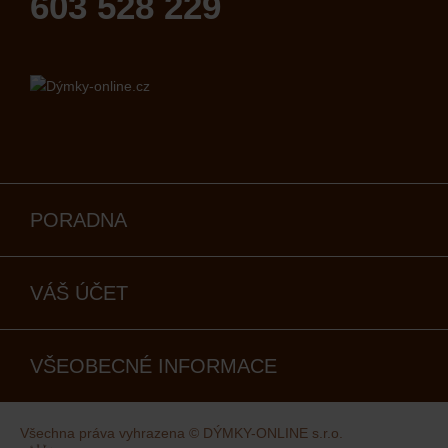
603 528 229
PORADNA
VÁŠ ÚČET
VŠEOBECNÉ INFORMACE
Všechna práva vyhrazena © DÝMKY-ONLINE s.r.o.