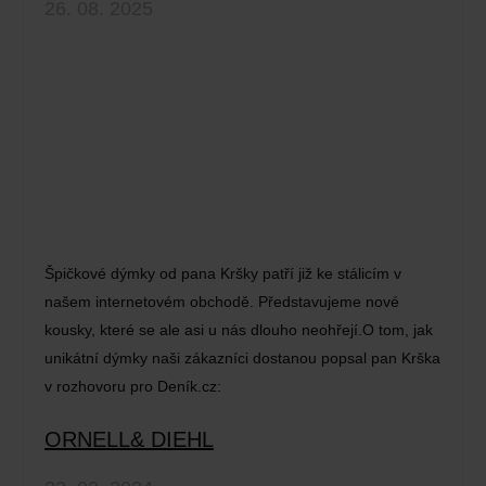
26. 08. 2025
Špičkové dýmky od pana Kršky patří již ke stálicím v
našem internetovém obchodě. Představujeme nové
kousky, které se ale asi u nás dlouho neohřejí.O tom, jak
unikátní dýmky naši zákazníci dostanou popsal pan Krška
v rozhovoru pro Deník.cz:
ORNELL& DIEHL