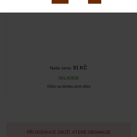
91 KČ
Naše cena:
SKLADEM
Víčko na dýmku proti větru
PŘI DODÁVCE ZBOŽÍ, KTERÉ OBSAHUJE