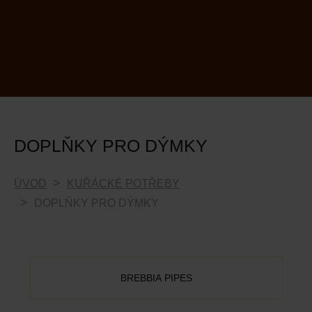
DOPLŇKY PRO DÝMKY
ÚVOD
KUŘÁCKÉ POTŘEBY
DOPLŇKY PRO DÝMKY
BREBBIA PIPES