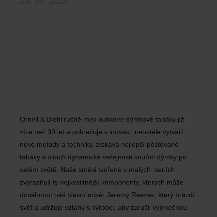
23. 03. 2024
Ornell & Diehl ručně mísí butikové dýmkové tabáky již
více než 30 let a pokračuje v inovaci, neustále vytváří
nové metody a techniky, získává nejlepší pěstované
tabáky a slouží dynamické veřejnosti kouřící dýmky po
celém světě. Naše směsi tvořené v malých seriích
zvýrazňují ty nejkvalitnější komponenty, kterých může
dosáhnout náš hlavní mixér Jeremy Reeves, který brázdí
svět a udržuje vztahy s výrobci, aby zaručil výjimečnou