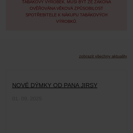
TABÁKOVÝ VÝROBEK, MUSÍ BÝT ZE ZÁKONA
OVĚŘOVÁNA VĚKOVÁ ZPŮSOBILOST
SPOTŘEBITELE K NÁKUPU TABÁKOVÝCH
VÝROBKŮ.
zobrazit všechny aktuality
NOVÉ DÝMKY OD PANA JIRSY
01. 09. 2025