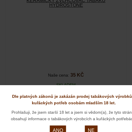
KERAMICKÝ ZVLHČOVAČ TABÁKU
HYDROSTONE
35 KČ
Naše cena:
SKLADEM
Zvlhčovač namočením do destilované vody nasákne vlhkost. Po
Dle platných zákonů je zakázán prodej tabákových výrobků
vložení do…
kuřáckých potřeb osobám mladším 18 let.
Prohlašuji, že jsem starší 18 let a jsem si vědom(a), že tyto strá
obsahují informace o tabákových výrobcích a kuřáckých potřebá
VÍČKO NA DÝMKU
ANO
NE