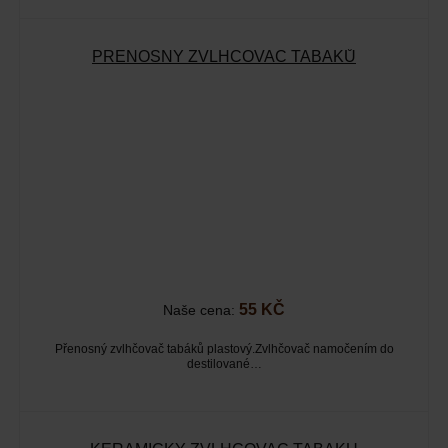
PŘENOSNÝ ZVLHČOVAČ TABÁKŮ
55 KČ
Naše cena:
Přenosný zvlhčovač tabáků plastový.Zvlhčovač namočením do
destilované…