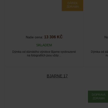
DÁREK
ZDRAMA
13 306 KČ
Naše cena:
Na
SKLADEM
Dýmka od dánského výrobce Bjarne vyobrazené
Dýmka od dá
na fotografiích jsou vždy…
n
BJARNE 17
DOPRAVA
ZDRAMA