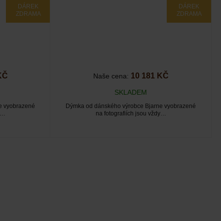
DÁREK
DÁREK
ZDRAMA
ZDRAMA
KČ
10 181 KČ
Naše cena:
SKLADEM
e vyobrazené
Dýmka od dánského výrobce Bjarne vyobrazené
y…
na fotografiích jsou vždy…