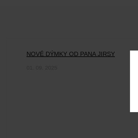
NOVÉ DÝMKY OD PANA JIRSY
01. 09. 2025