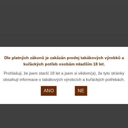
NOVÉ DÝMKY OD PANA KRŠKY
Dle platných zákonů je zakázán prodej tabákových výrobků a
26. 08. 2025
kuřáckých potřeb osobám mladším 18 let.
Prohlašuji, že jsem starší 18 let a jsem si vědom(a), že tyto stránky
obsahují informace o tabákových výrobcích a kuřáckých potřebách.
ANO
NE