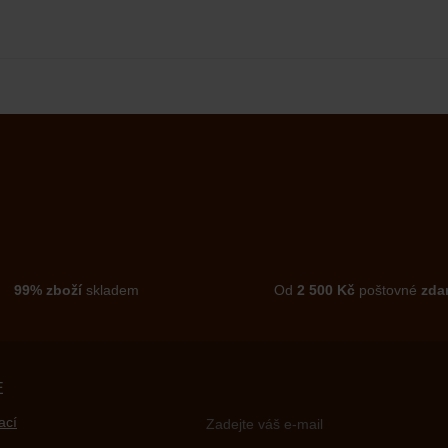
99% zboží
skladem
Od
2 500 Kč
poštovné
zda
E
ací