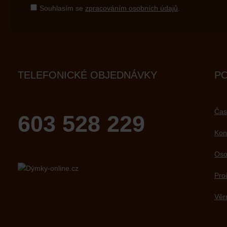
Souhlasím se
zpracováním osobních údajů
.
TELEFONICKÉ OBJEDNÁVKY
P
Čas
603 528 229
Kon
Oso
Pro
Věr