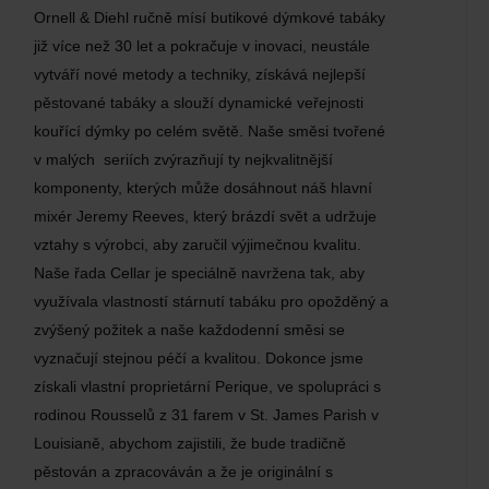
Ornell & Diehl ručně mísí butikové dýmkové tabáky
již více než 30 let a pokračuje v inovaci, neustále
vytváří nové metody a techniky, získává nejlepší
pěstované tabáky a slouží dynamické veřejnosti
kouřící dýmky po celém světě. Naše směsi tvořené
v malých seriích zvýrazňují ty nejkvalitnější
komponenty, kterých může dosáhnout náš hlavní
mixér Jeremy Reeves, který brázdí svět a udržuje
vztahy s výrobci, aby zaručil výjimečnou kvalitu.
Naše řada Cellar je speciálně navržena tak, aby
využívala vlastností stárnutí tabáku pro opožděný a
zvýšený požitek a naše každodenní směsi se
vyznačují stejnou péčí a kvalitou. Dokonce jsme
získali vlastní proprietární Perique, ve spolupráci s
rodinou Rousselů z 31 farem v St. James Parish v
Louisianě, abychom zajistili, že bude tradičně
pěstován a zpracováván a že je originální s