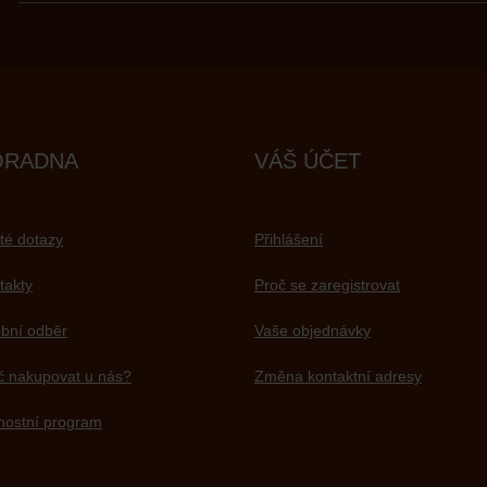
ORADNA
VÁŠ ÚČET
té dotazy
Přihlášení
takty
Proč se zaregistrovat
bní odběr
Vaše objednávky
č nakupovat u nás?
Změna kontaktní adresy
nostní program