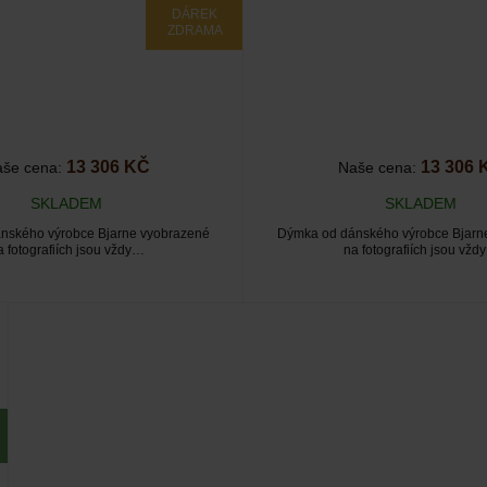
DÁREK
ZDRAMA
13 306 KČ
13 306 
še cena:
Naše cena:
SKLADEM
SKLADEM
nského výrobce Bjarne vyobrazené
Dýmka od dánského výrobce Bjarn
a fotografiích jsou vždy…
na fotografiích jsou vžd