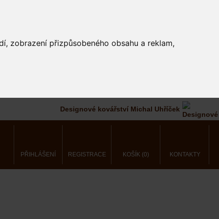
edí, zobrazení přizpůsobeného obsahu a reklam,
Designové kovářství Michal Uhříček
PŘIHLÁŠENÍ
REGISTRACE
KOŠÍK (0)
KONTAKTY