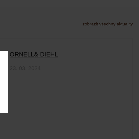
zobrazit všechny aktuality
ORNELL& DIEHL
23. 03. 2024