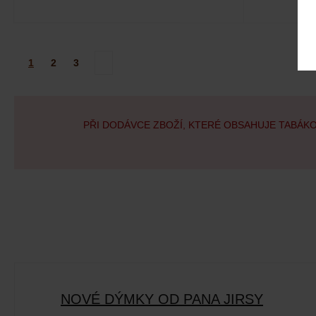
1
2
3
PŘI DODÁVCE ZBOŽÍ, KTERÉ OBSAHUJE TABÁK
NOVÉ DÝMKY OD PANA JIRSY