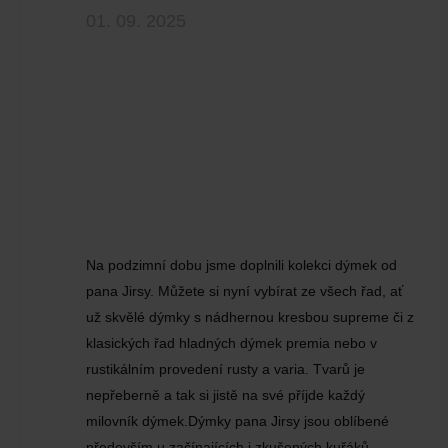
01. 09. 2025
Na podzimní dobu jsme doplnili kolekci dýmek od
pana Jirsy. Můžete si nyní vybírat ze všech řad, ať
už skvělé dýmky s nádhernou kresbou supreme či z
klasických řad hladných dýmek premia nebo v
rustikálním provedení rusty a varia. Tvarů je
nepřeberně a tak si jistě na své příjde každý
milovník dýmek.Dýmky pana Jirsy jsou oblíbené
především u začínajících i zkušených kuřáků.