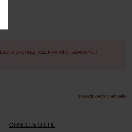
OBILOST SPOTŘEBITELE K NÁKUPU TABÁKOVÝCH
zobrazit všechny aktuality
ORNELL& DIEHL