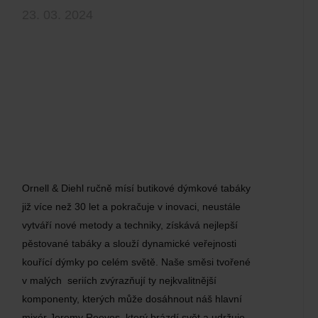
23. 03. 2024
Ornell & Diehl ručně mísí butikové dýmkové tabáky
již více než 30 let a pokračuje v inovaci, neustále
vytváří nové metody a techniky, získává nejlepší
pěstované tabáky a slouží dynamické veřejnosti
kouřící dýmky po celém světě. Naše směsi tvořené
v malých seriích zvýrazňují ty nejkvalitnější
komponenty, kterých může dosáhnout náš hlavní
mixér Jeremy Reeves, který brázdí svět a udržuje