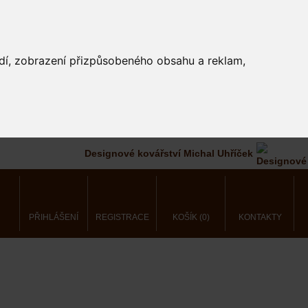
edí, zobrazení přizpůsobeného obsahu a reklam,
Designové kovářství Michal Uhříček
PŘIHLÁŠENÍ
REGISTRACE
KOŠÍK (0)
KONTAKTY