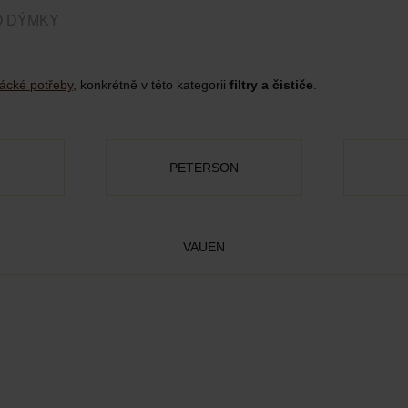
DO DÝMKY
ácké potřeby
, konkrétně v této kategorii
filtry a čističe
.
PETERSON
VAUEN