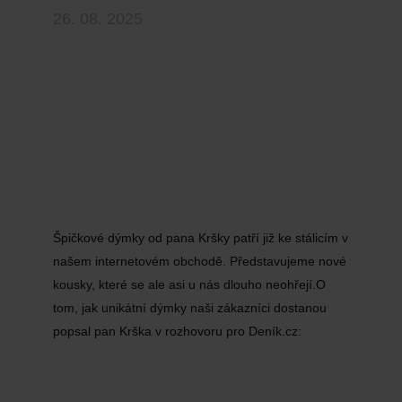
26. 08. 2025
Špičkové dýmky od pana Kršky patří již ke stálicím v
našem internetovém obchodě. Představujeme nové
kousky, které se ale asi u nás dlouho neohřejí.O
tom, jak unikátní dýmky naši zákazníci dostanou
popsal pan Krška v rozhovoru pro Deník.cz: