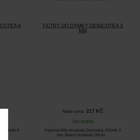
ICOTEA 6
FILTRY DO DÝMKY DENICOTEA 3
MM
Č
217 KČ
Naše cena:
SKLADEM
a. Průměr 6
Papírové filtry do dýmky Denicotea. Průměr 3
 ks…
mm. Balení obsahuje 100 ks…