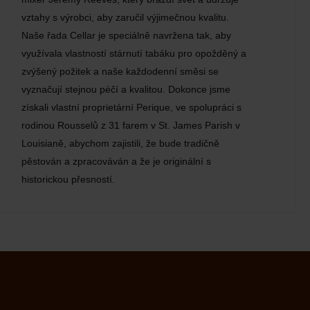
vztahy s výrobci, aby zaručil výjimečnou kvalitu.
Naše řada Cellar je speciálně navržena tak, aby
využívala vlastností stárnutí tabáku pro opožděný a
zvýšený požitek a naše každodenní směsi se
vyznačují stejnou péčí a kvalitou. Dokonce jsme
získali vlastní proprietární Perique, ve spolupráci s
rodinou Rousselů z 31 farem v St. James Parish v
Louisianě, abychom zajistili, že bude tradičně
pěstován a zpracováván a že je originální s
historickou přesností.