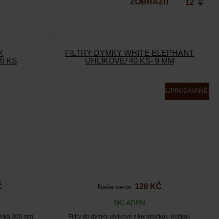
ZOBRAZIT
X
FILTRY DÝMKY WHITE ELEPHANT
0 KS
UHLÍKOVÉ/ 40 KS- 9 MM
NEJPRODÁVANĚJŠÍ
Č
128 KČ
Naše cena:
SKLADEM
délka 300 mm.
Filtry do dýmky uhlíkové s keramickou vložkou