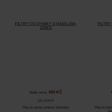
FILTRY DO DÝMKY STANISLAW-
FILTR
200KS
450 KČ
Naše cena:
SKLADEM
Filtry do dýmky uhlíkové Stanislaw
Filtry do dý
vl