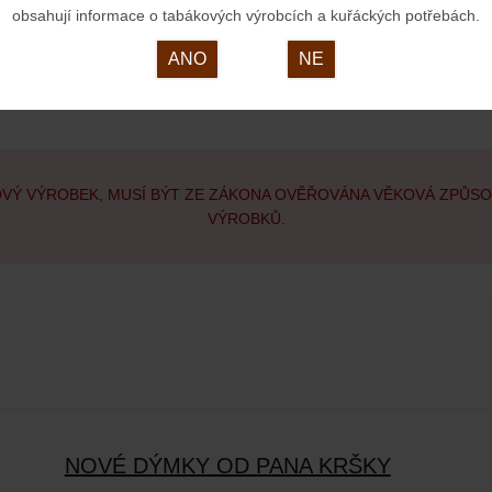
obsahují informace o tabákových výrobcích a kuřáckých potřebách.
ANO
NE
OVÝ VÝROBEK, MUSÍ BÝT ZE ZÁKONA OVĚŘOVÁNA VĚKOVÁ ZPŮS
VÝROBKŮ.
NOVÉ DÝMKY OD PANA KRŠKY