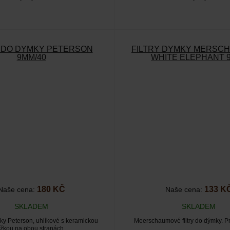
Y DO DÝMKY PETERSON
FILTRY DÝMKY MERSC
9MM/40
WHITE ELEPHANT 
180 KČ
133 K
Naše cena:
Naše cena:
SKLADEM
SKLADEM
mky Peterson, uhlíkové s keramickou
Meerschaumové filtry do dýmky. 
ožkou na obou stranách.…