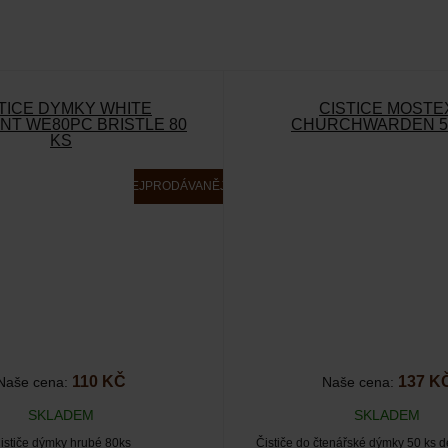
TIČE DÝMKY WHITE
ČISTIČE MOSTE
NT WE80PC BRISTLE 80
CHURCHWARDEN 5
KS
NEJPRODÁVANĚJŠÍ
110 KČ
137 K
Naše cena:
Naše cena:
SKLADEM
SKLADEM
ističe dýmky hrubé 80ks
Čističe do čtenářské dýmky 50 ks 