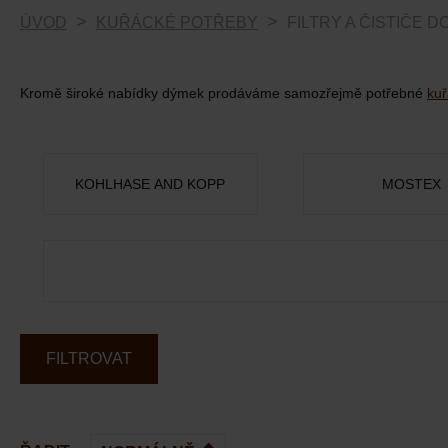
ÚVOD
KUŘÁCKÉ POTŘEBY
FILTRY A ČISTIČE 
Kromě široké nabídky dýmek prodáváme samozřejmě potřebné
kuř
KOHLHASE AND KOPP
MOSTEX
FILTROVAT