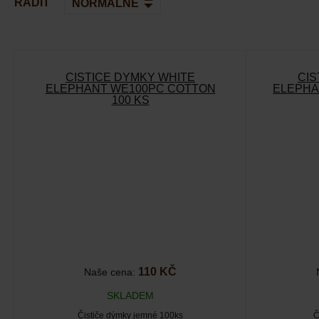
ŘADIT
ČISTIČE DÝMKY WHITE
ČIS
ELEPHANT WE100PC COTTON
ELEPHA
100 KS
110 KČ
Naše cena:
SKLADEM
Čističe dýmky jemné 100ks
Č