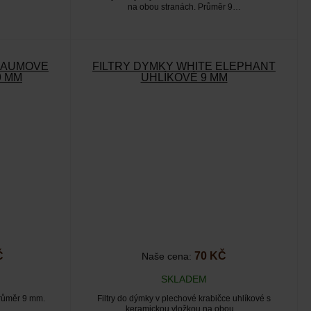
na obou stranách. Průměr 9…
HAUMOVÉ
FILTRY DÝMKY WHITE ELEPHANT
9 MM
UHLÍKOVÉ 9 MM
Č
70 KČ
Naše cena:
SKLADEM
Průměr 9 mm.
Filtry do dýmky v plechové krabičce uhlíkové s
keramickou vložkou na obou…