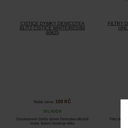
ČISTIČE DÝMKY DENICOTEA
FILTRY 
BLITZ ČISTIČE WHITE/RED/80
UHL
60625
100 KČ
Naše cena:
SKLADEM
Dvoubarevné čističe dýmek Denicotea středně
Filtry do d
hrubé. Balení obsahuje 80ks
na 