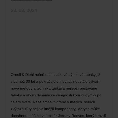
23. 03. 2024
Ornell & Diehl ručně mísí butikové dýmkové tabáky již
více než 30 let a pokračuje v inovaci, neustále vytváří
nové metody a techniky, získává nejlepší pěstované
tabáky a slouží dynamické veřejnosti kouřící dýmky po
celém světě. Naše směsi tvořené v malých seriích
zvýrazňují ty nejkvalitnější komponenty, kterých může
dosáhnout náš hlavní mixér Jeremy Reeves, který brázdí