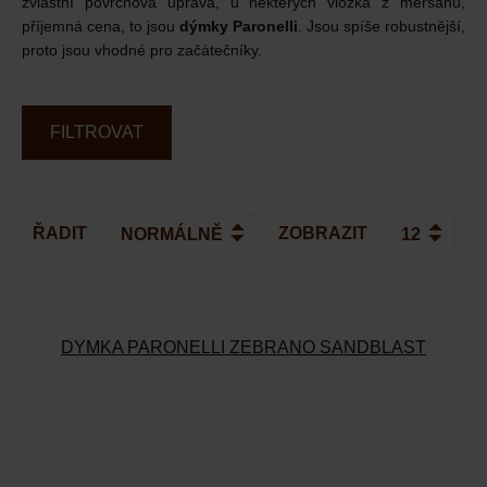
zvláštní povrchová úprava, u některých vložka z meršánu,
příjemná cena, to jsou
dýmky Paronelli
. Jsou spíše robustnější,
proto jsou vhodné pro začátečníky.
FILTROVAT
ŘADIT
ZOBRAZIT
DÝMKA PARONELLI ZEBRANO SANDBLAST