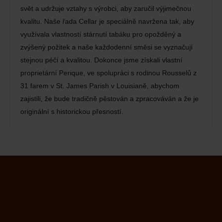
svět a udržuje vztahy s výrobci, aby zaručil výjimečnou
kvalitu. Naše řada Cellar je speciálně navržena tak, aby
využívala vlastností stárnutí tabáku pro opožděný a
zvýšený požitek a naše každodenní směsi se vyznačují
stejnou péčí a kvalitou. Dokonce jsme získali vlastní
proprietární Perique, ve spolupráci s rodinou Rousselů z
31 farem v St. James Parish v Louisianě, abychom
zajistili, že bude tradičně pěstován a zpracováván a že je
originální s historickou přesností.