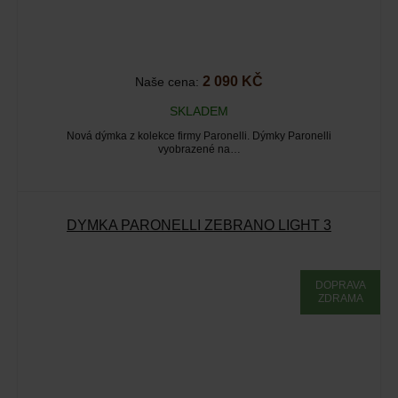
2 090 KČ
Naše cena:
SKLADEM
Nová dýmka z kolekce firmy Paronelli. Dýmky Paronelli
vyobrazené na…
DÝMKA PARONELLI ZEBRANO LIGHT 3
DOPRAVA
ZDRAMA