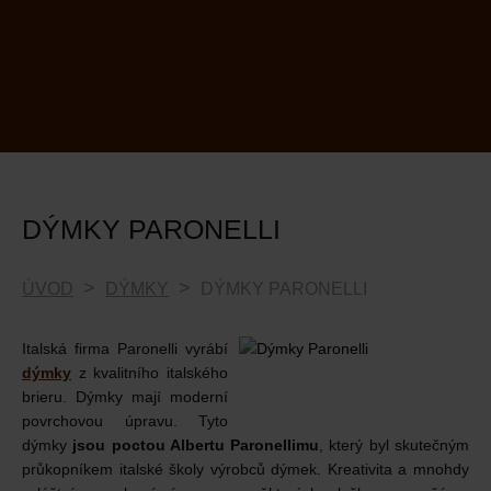
DÝMKY PARONELLI
ÚVOD
DÝMKY
DÝMKY PARONELLI
Italská firma Paronelli vyrábí
dýmky
z kvalitního italského
brieru. Dýmky mají moderní
povrchovou úpravu. Tyto
dýmky
jsou poctou Albertu Paronellimu
, který byl skutečným
průkopníkem italské školy výrobců dýmek. Kreativita a mnohdy