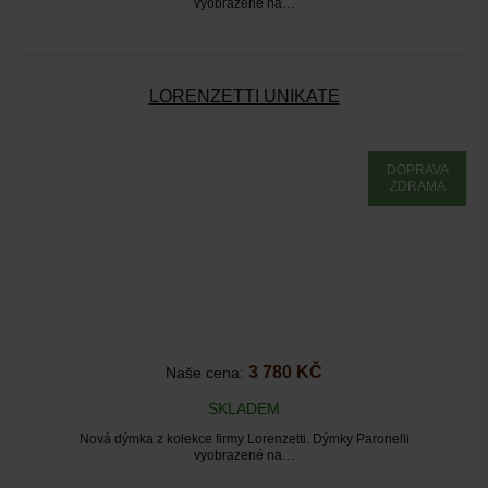
vyobrazené na…
LORENZETTI UNIKATE
DOPRAVA
ZDRAMA
3 780 KČ
Naše cena:
SKLADEM
Nová dýmka z kolekce firmy Lorenzetti. Dýmky Paronelli
vyobrazené na…