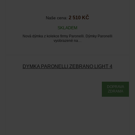
2 510 KČ
Naše cena:
SKLADEM
Nová dýmka z kolekce firmy Paronelli. Dýmky Paronelli
vyobrazené na…
DÝMKA PARONELLI ZEBRANO LIGHT 4
DOPRAVA
ZDRAMA