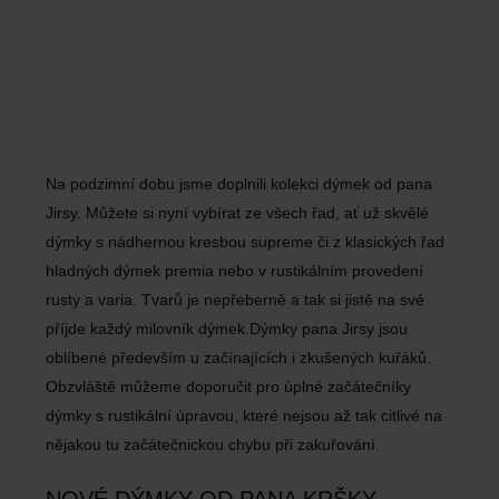
Na podzimní dobu jsme doplnili kolekci dýmek od pana
Jirsy. Můžete si nyní vybírat ze všech řad, ať už skvělé
dýmky s nádhernou kresbou supreme či z klasických řad
hladných dýmek premia nebo v rustikálním provedení
rusty a varia. Tvarů je nepřeberně a tak si jistě na své
příjde každý milovník dýmek.Dýmky pana Jirsy jsou
oblíbené především u začínajících i zkušených kuřáků.
Obzvláště můžeme doporučit pro úplné začátečníky
dýmky s rustikální úpravou, které nejsou až tak citlivé na
nějakou tu začátečnickou chybu při zakuřování.
NOVÉ DÝMKY OD PANA KRŠKY