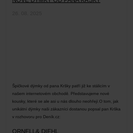
26. 08. 2025
Špičkové dýmky od pana Kršky patří již ke stálicím v
našem internetovém obchodě. Představujeme nové
kousky, které se ale asi u nás dlouho neohřejí.O tom, jak
unikátní dýmky naši zákazníci dostanou popsal pan Krška
v rozhovoru pro Deník.cz:
ORNELL& DIEHL