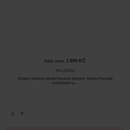
1 950 KČ
Naše cena:
SKLADEM
Dýmka z kolekce dýmek Paronelli Zebrano. Dýmky Paronelli
vyobrazené na…
1
2