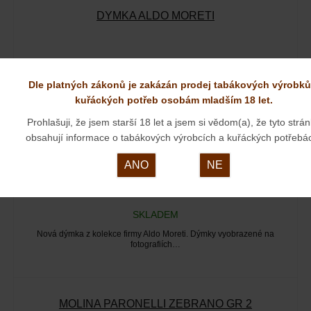
DÝMKA ALDO MORETI
Dle platných zákonů je zakázán prodej tabákových výrobků
kuřáckých potřeb osobám mladším 18 let.
Prohlašuji, že jsem starší 18 let a jsem si vědom(a), že tyto strá
obsahují informace o tabákových výrobcích a kuřáckých potřebá
ANO
NE
1 627 KČ
Naše cena:
SKLADEM
Nová dýmka z kolekce firmy Aldo Moreti. Dýmky vyobrazené na
fotografiích…
MOLINA PARONELLI ZEBRANO GR 2