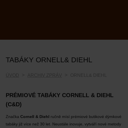
TABÁKY ORNELL& DIEHL
ÚVOD
ARCHIV ZPRÁV
ORNELL& DIEHL
PRÉMIOVÉ TABÁKY CORNELL & DIEHL
(C&D)
Značka
Cornell & Diehl
ručně mísí prémiové butikové dýmkové
tabáky již více než 30 let. Neustále inovuje, vytváří nové metody