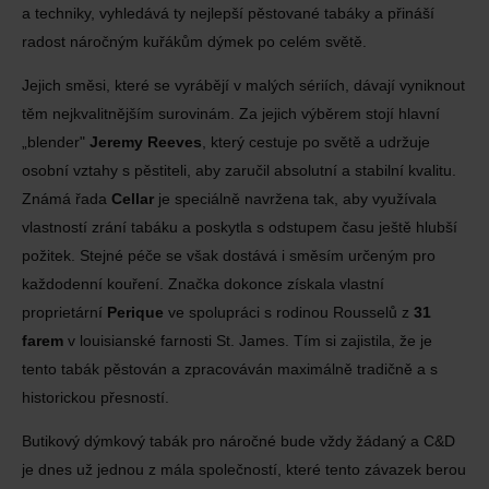
a techniky, vyhledává ty nejlepší pěstované tabáky a přináší
radost náročným kuřákům dýmek po celém světě.
Jejich směsi, které se vyrábějí v malých sériích, dávají vyniknout
těm nejkvalitnějším surovinám. Za jejich výběrem stojí hlavní
„blender"
Jeremy Reeves
, který cestuje po světě a udržuje
osobní vztahy s pěstiteli, aby zaručil absolutní a stabilní kvalitu.
Známá řada
Cellar
je speciálně navržena tak, aby využívala
vlastností zrání tabáku a poskytla s odstupem času ještě hlubší
požitek. Stejné péče se však dostává i směsím určeným pro
každodenní kouření. Značka dokonce získala vlastní
proprietární
Perique
ve spolupráci s rodinou Rousselů z
31
farem
v louisianské farnosti St. James. Tím si zajistila, že je
tento tabák pěstován a zpracováván maximálně tradičně a s
historickou přesností.
Butikový dýmkový tabák pro náročné bude vždy žádaný a C&D
je dnes už jednou z mála společností, které tento závazek berou