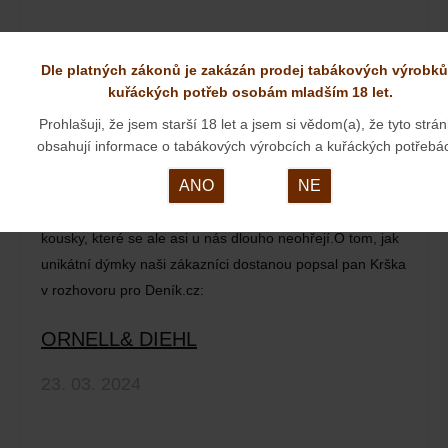
Dle platných zákonů je zakázán prodej tabákových výrobků
kuřáckých potřeb osobám mladším 18 let.
Prohlašuji, že jsem starší 18 let a jsem si vědom(a), že tyto strá
obsahují informace o tabákových výrobcích a kuřáckých potřebá
ANO
NE
Špičkové dýmky od pana Kršky patří již ke stálicím v
našem internetovém obchodě. Představujeme nové
kousky, které se ale asi u nás dlouho neohřejí.O tom, jak
unikátní dýmky naši zákazníci dostanou popsal pan Krška
v rozhovoru pro Deník.cz:
ORNELL& DIEHL
23. 03. 2024