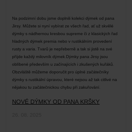
Na podzimní dobu jsme doplnili kolekci dýmek od pana
Jirsy. Můžete si nyní vybírat ze všech řad, ať už skvělé
dýmky s nádhernou kresbou supreme či z klasických řad
hladných dýmek premia nebo v rustikálním provedení
rusty a varia. Tvarů je nepřeberně a tak si jistě na své
příjde každý milovník dýmek.Dýmky pana Jirsy jsou
oblíbené především u začínajících i zkušených kuřáků.
Obzvláště můžeme doporučit pro úplné začátečníky
dýmky s rustikální úpravou, které nejsou až tak citlivé na
nějakou tu začátečnickou chybu při zakuřování.
NOVÉ DÝMKY OD PANA KRŠKY
26. 08. 2025