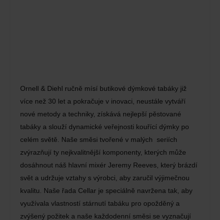
Ornell & Diehl ručně mísí butikové dýmkové tabáky již
více než 30 let a pokračuje v inovaci, neustále vytváří
nové metody a techniky, získává nejlepší pěstované
tabáky a slouží dynamické veřejnosti kouřící dýmky po
celém světě. Naše směsi tvořené v malých seriích
zvýrazňují ty nejkvalitnější komponenty, kterých může
dosáhnout náš hlavní mixér Jeremy Reeves, který brázdí
svět a udržuje vztahy s výrobci, aby zaručil výjimečnou
kvalitu. Naše řada Cellar je speciálně navržena tak, aby
využívala vlastností stárnutí tabáku pro opožděný a
zvýšený požitek a naše každodenní směsi se vyznačují