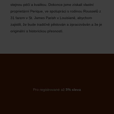
stejnou péčí a kvalitou. Dokonce jsme získali vlastní
proprietární Perique, ve spolupráci s rodinou Rousselů z
31 farem v St. James Parish v Louisianě, abychom
zajistili, že bude tradičně pěstován a zpracováván a že je
originální s historickou přesností.
Pro registrované až
5% sleva