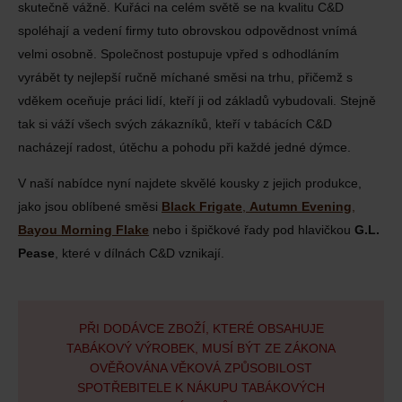
skutečně vážně. Kuřáci na celém světě se na kvalitu C&D
spoléhají a vedení firmy tuto obrovskou odpovědnost vnímá
velmi osobně. Společnost postupuje vpřed s odhodláním
vyrábět ty nejlepší ručně míchané směsi na trhu, přičemž s
vděkem oceňuje práci lidí, kteří ji od základů vybudovali. Stejně
tak si váží všech svých zákazníků, kteří v tabácích C&D
nacházejí radost, útěchu a pohodu při každé jedné dýmce.
V naší nabídce nyní najdete skvělé kousky z jejich produkce,
jako jsou oblíbené směsi
Black Frigate
,
Autumn Evening
,
Bayou Morning Flake
nebo i špičkové řady pod hlavičkou
G.L.
Pease
, které v dílnách C&D vznikají.
PŘI DODÁVCE ZBOŽÍ, KTERÉ OBSAHUJE
TABÁKOVÝ VÝROBEK, MUSÍ BÝT ZE ZÁKONA
OVĚŘOVÁNA VĚKOVÁ ZPŮSOBILOST
SPOTŘEBITELE K NÁKUPU TABÁKOVÝCH