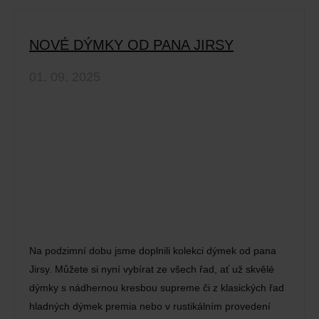
NOVÉ DÝMKY OD PANA JIRSY
01. 09. 2025
Na podzimní dobu jsme doplnili kolekci dýmek od pana
Jirsy. Můžete si nyní vybírat ze všech řad, ať už skvělé
dýmky s nádhernou kresbou supreme či z klasických řad
hladných dýmek premia nebo v rustikálním provedení