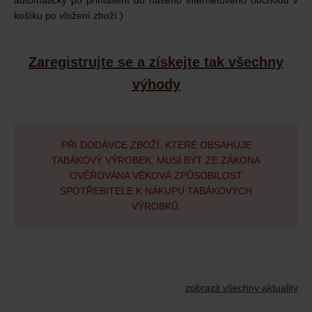
automaticky po přihlášení do našeho internetového obchodu v
košíku po vložení zboží.)
Zaregistrujte se a získejte tak všechny
výhody
PŘI DODÁVCE ZBOŽÍ, KTERÉ OBSAHUJE
TABÁKOVÝ VÝROBEK, MUSÍ BÝT ZE ZÁKONA
OVĚŘOVÁNA VĚKOVÁ ZPŮSOBILOST
SPOTŘEBITELE K NÁKUPU TABÁKOVÝCH
VÝROBKŮ.
zobrazit všechny aktuality