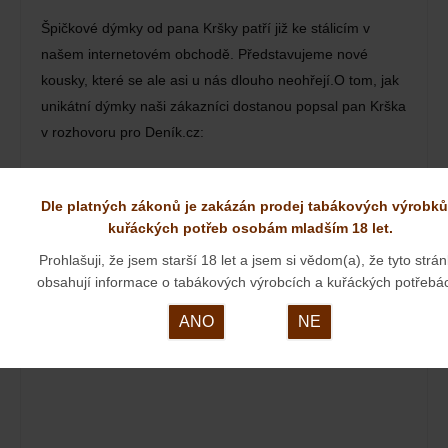
Špičkové dýmky od pana Kršky patří již ke stálicím v
našem internetovém obchodě. Představujeme nové
kousky, které se ale asi u nás dlouho neohřejí.O tom, jak
unikátní dýmky naši zákazníci dostanou popsal pan Krška
v rozhovoru pro Deník.cz:
ORNELL& DIEHL
Dle platných zákonů je zakázán prodej tabákových výrobků
23. 03. 2024
kuřáckých potřeb osobám mladším 18 let.
Prohlašuji, že jsem starší 18 let a jsem si vědom(a), že tyto strá
obsahují informace o tabákových výrobcích a kuřáckých potřebá
ANO
NE