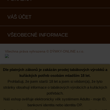
VÁŠ ÚČET
VŠEOBECNÉ INFORMACE
Všechna práva vyhrazena © DÝMKY-ONLINE s.r.o.
Kovaný design
Dle platných zákonů je zakázán prodej tabákových výrobků a
kuřáckých potřeb osobám mladším 18 let.
Prohlašuji, že jsem starší 18 let a jsem si vědom(a), že tyto
stránky obsahují informace o tabákových výrobcích a kuřáckých
potřebách.
Náš eshop ověřuje elektronicky věk systémem Adulto - moje ID,
bankovní identita nebo identita OP.