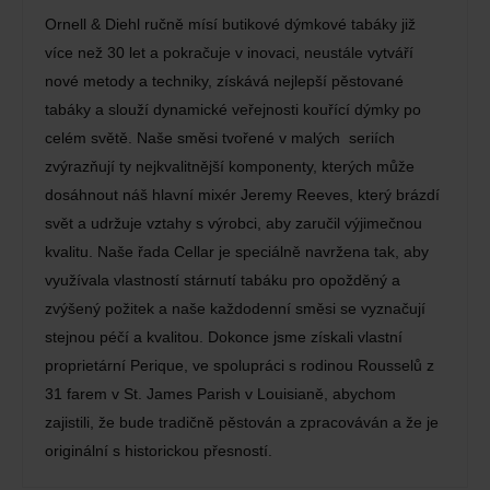
Ornell & Diehl ručně mísí butikové dýmkové tabáky již
více než 30 let a pokračuje v inovaci, neustále vytváří
nové metody a techniky, získává nejlepší pěstované
tabáky a slouží dynamické veřejnosti kouřící dýmky po
celém světě. Naše směsi tvořené v malých seriích
zvýrazňují ty nejkvalitnější komponenty, kterých může
dosáhnout náš hlavní mixér Jeremy Reeves, který brázdí
svět a udržuje vztahy s výrobci, aby zaručil výjimečnou
kvalitu. Naše řada Cellar je speciálně navržena tak, aby
využívala vlastností stárnutí tabáku pro opožděný a
zvýšený požitek a naše každodenní směsi se vyznačují
stejnou péčí a kvalitou. Dokonce jsme získali vlastní
proprietární Perique, ve spolupráci s rodinou Rousselů z
31 farem v St. James Parish v Louisianě, abychom
zajistili, že bude tradičně pěstován a zpracováván a že je
originální s historickou přesností.