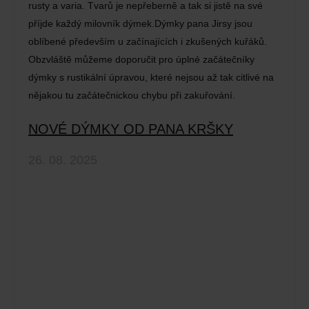
rusty a varia. Tvarů je nepřeberně a tak si jistě na své
příjde každý milovník dýmek.Dýmky pana Jirsy jsou
oblíbené především u začínajících i zkušených kuřáků.
Obzvláště můžeme doporučit pro úplné začátečníky
dýmky s rustikální úpravou, které nejsou až tak citlivé na
nějakou tu začátečnickou chybu při zakuřování.
NOVÉ DÝMKY OD PANA KRŠKY
26. 08. 2025