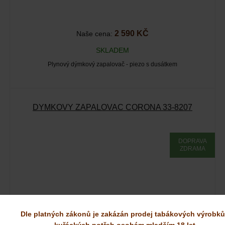
2 590 KČ
Naše cena:
SKLADEM
Plynový dýmkový zapalovač - piezo s dusátkem
DÝMKOVÝ ZAPALOVAČ CORONA 33-8207
DOPRAVA
ZDRAMA
Dle platných zákonů je zakázán prodej tabákových výrobků
kuřáckých potřeb osobám mladším 18 let.