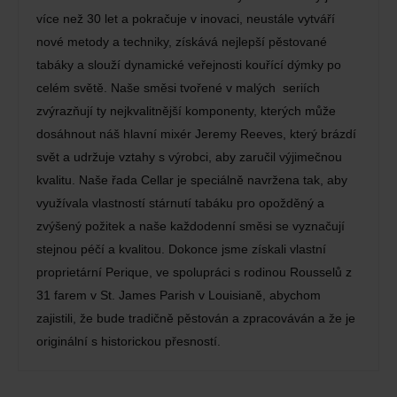
více než 30 let a pokračuje v inovaci, neustále vytváří
nové metody a techniky, získává nejlepší pěstované
tabáky a slouží dynamické veřejnosti kouřící dýmky po
celém světě. Naše směsi tvořené v malých seriích
zvýrazňují ty nejkvalitnější komponenty, kterých může
dosáhnout náš hlavní mixér Jeremy Reeves, který brázdí
svět a udržuje vztahy s výrobci, aby zaručil výjimečnou
kvalitu. Naše řada Cellar je speciálně navržena tak, aby
využívala vlastností stárnutí tabáku pro opožděný a
zvýšený požitek a naše každodenní směsi se vyznačují
stejnou péčí a kvalitou. Dokonce jsme získali vlastní
proprietární Perique, ve spolupráci s rodinou Rousselů z
31 farem v St. James Parish v Louisianě, abychom
zajistili, že bude tradičně pěstován a zpracováván a že je
originální s historickou přesností.