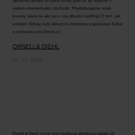
Špičkové dýmky od pana Kršky patří již ke stálicím v
našem internetovém obchodě. Představujeme nové
kousky, které se ale asi u nás dlouho neohřejí.O tom, jak
unikátní dýmky naši zákazníci dostanou popsal pan Krška
v rozhovoru pro Deník.cz:
ORNELL& DIEHL
23. 03. 2024
Ornell & Diehl ručně mísí butikové dýmkové tabáky již