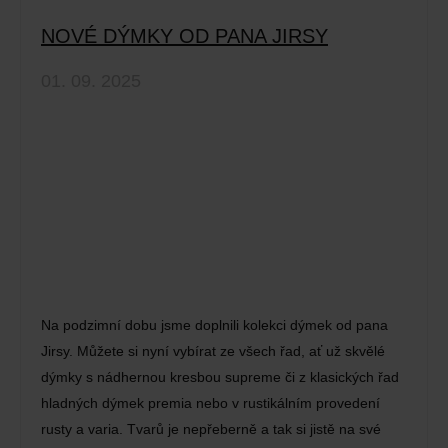
NOVÉ DÝMKY OD PANA JIRSY
01. 09. 2025
Na podzimní dobu jsme doplnili kolekci dýmek od pana
Jirsy. Můžete si nyní vybírat ze všech řad, ať už skvělé
dýmky s nádhernou kresbou supreme či z klasických řad
hladných dýmek premia nebo v rustikálním provedení
rusty a varia. Tvarů je nepřeberně a tak si jistě na své