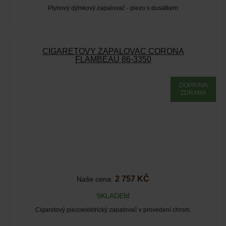
Plynový dýmkový zapalovač - piezo s dusátkem
CIGARETOVÝ ZAPALOVAČ CORONA
FLAMBEAU 86-3350
DOPRAVA
ZDRAMA
2 757 KČ
Naše cena:
SKLADEM
Cigaretový piezoelektrický zapalovač v provedení chrom.