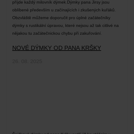
příjde každý milovník dýmek.Dýmky pana Jirsy jsou
oblíbené především u začínajících i zkušených kuřáků.
Obzvláště můžeme doporučit pro úplné začátečníky
dýmky s rustikální úpravou, které nejsou až tak citlivé na
nějakou tu začátečnickou chybu při zakuřování.
NOVÉ DÝMKY OD PANA KRŠKY
26. 08. 2025