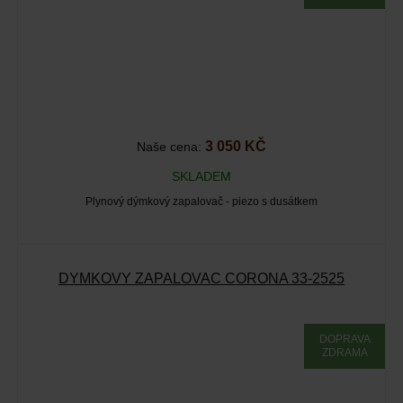
3 050 KČ
Naše cena:
SKLADEM
Plynový dýmkový zapalovač - piezo s dusátkem
DÝMKOVÝ ZAPALOVAČ CORONA 33-2525
DOPRAVA
ZDRAMA