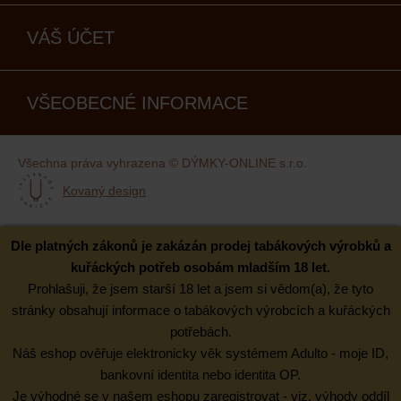
VÁŠ ÚČET
VŠEOBECNÉ INFORMACE
Všechna práva vyhrazena © DÝMKY-ONLINE s.r.o.
Kovaný design
Dle platných zákonů je zakázán prodej tabákových výrobků a
kuřáckých potřeb osobám mladším 18 let.
Prohlašuji, že jsem starší 18 let a jsem si vědom(a), že tyto
stránky obsahují informace o tabákových výrobcích a kuřáckých
potřebách.
Náš eshop ověřuje elektronicky věk systémem Adulto - moje ID,
bankovní identita nebo identita OP.
Je výhodné se v našem eshopu zaregistrovat - viz. výhody oddíl