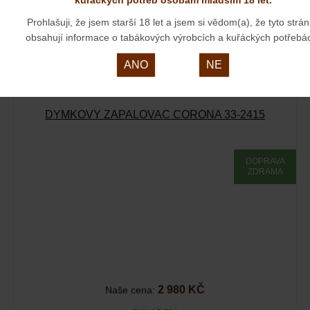
2 850 KČ
Naše cena:
Prohlašuji, že jsem starší 18 let a jsem si vědom(a), že tyto strá
SKLADEM
obsahují informace o tabákových výrobcích a kuřáckých potřebá
Plynový dýmkový zapalovač - piezo s dusátkem
ANO
NE
DÝMKOVÝ ZAPALOVAČ CORONA 33-2415
DOPRAVA
ZDRAMA
2 980 KČ
Naše cena: