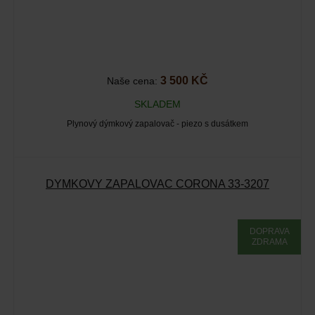
3 500 KČ
Naše cena:
SKLADEM
Plynový dýmkový zapalovač - piezo s dusátkem
DÝMKOVÝ ZAPALOVAČ CORONA 33-3207
DOPRAVA
ZDRAMA