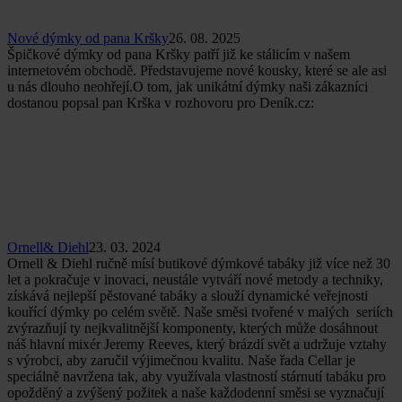
Nové dýmky od pana Kršky
26. 08. 2025
Špičkové dýmky od pana Kršky patří již ke stálicím v našem
internetovém obchodě. Představujeme nové kousky, které se ale asi
u nás dlouho neohřejí.O tom, jak unikátní dýmky naši zákazníci
dostanou popsal pan Krška v rozhovoru pro Deník.cz:
Ornell& Diehl
23. 03. 2024
Ornell & Diehl ručně mísí butikové dýmkové tabáky již více než 30
let a pokračuje v inovaci, neustále vytváří nové metody a techniky,
získává nejlepší pěstované tabáky a slouží dynamické veřejnosti
kouřící dýmky po celém světě. Naše směsi tvořené v malých seriích
zvýrazňují ty nejkvalitnější komponenty, kterých může dosáhnout
náš hlavní mixér Jeremy Reeves, který brázdí svět a udržuje vztahy
s výrobci, aby zaručil výjimečnou kvalitu. Naše řada Cellar je
speciálně navržena tak, aby využívala vlastností stárnutí tabáku pro
opožděný a zvýšený požitek a naše každodenní směsi se vyznačují