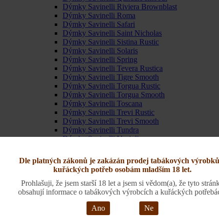
Dýmky Savinelli Riviera Brownblast
Dýmky Savinelli Roma
Dýmky Savinelli Safari
Dýmky Savinelli Saint Nicholas
Dýmky Savinelli Sistina Rustic
Dýmky Savinelli Solaris
Dýmky Savinelli Spring
Dýmky Savinelli Tevera Rustica
Dýmky Savinelli Tigre Smooth
Dýmky Savinelli Torgua Rustic
Dýmky Savinelli Torgua Smooth
Dýmky Savinelli Toscana
Dýmky Savinelli Trevi Rustic
Dýmky Savinelli Trevi Smooth
Dýmky Savinelli Tundra
Dýmky Savinelli Vaniglia
Dýmky Savinelli Venere
Savinelli Bacco
Dle platných zákonů je zakázán prodej tabákových výrobků
Savinelli Camouflage rustic
kuřáckých potřeb osobám mladším 18 let.
Savinelli Churchwarden
Savinelli Fantasia
Prohlašuji, že jsem starší 18 let a jsem si vědom(a), že tyto strán
Savinelli Foresta
obsahují informace o tabákových výrobcích a kuřáckých potřebá
Savinelli Mini rustic
Ano
Ne
Savinelli Monsieur Brown Sandblast
Savinelli new Oscar sandblast