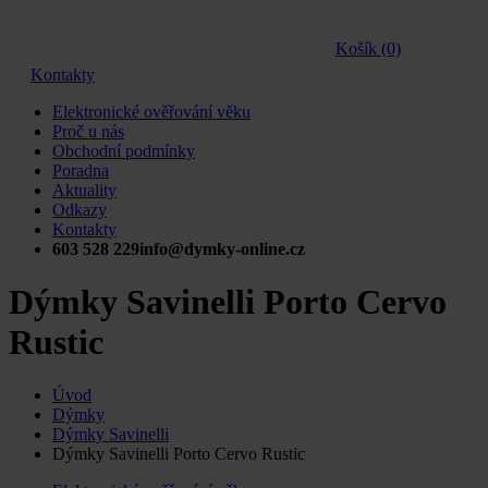
Košík (0)
Kontakty
Elektronické ověřování věku
Proč u nás
Obchodní podmínky
Poradna
Aktuality
Odkazy
Kontakty
603 528 229
info@dymky-online.cz
Dýmky Savinelli Porto Cervo
Rustic
Úvod
Dýmky
Dýmky Savinelli
Dýmky Savinelli Porto Cervo Rustic