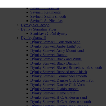
Savinelli Octavia smooth
Savinelli Pulcinella
Savinelli Regimental
Savinelli Sistina smooth
Savinelli St. Nicholas
Dýmky Ser Jacopo
Dýmky Stanislaw Pipes
Stanislav výroční dýmky
Dýmky Stanwell
Dýmky Stanwell Collection Sand
Dýmky Stanwell AmberLight/ pol
Dýmky Stanwell Army Mount sand
Dýmky Stanwell Bambo
Dýmky Stanwell Black and White
Dýmky Stanwell Black Diamont
Dýmky Stanwell Blasted Brunette sand/ smooth
Dýmky Stanwell Brushed rustic black
Dýmky Stanwell Commander smooth
Dýmky Stanwell Danske Club Brown Pol.
Dýmky Stanwell Danske Club Vario
Dýmky Stanwell Diablo smooth
Dýmky Stanwell Flame Grain
Dýmky Stanwell H.C. Andersen sand
Dýmky Stanwell H.C. Andersen smooth
Dýmky Stanwell Ivarson sand/ smooth