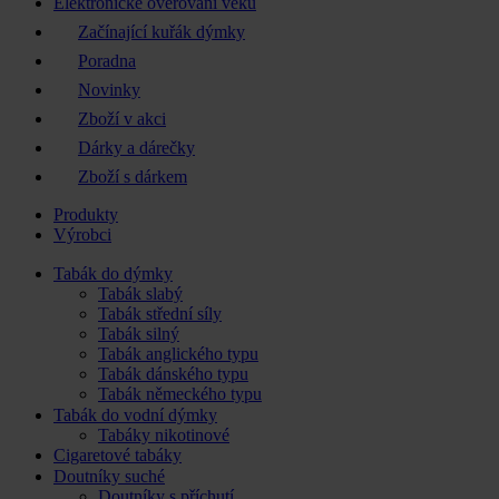
Elektronické ověřování věku
Začínající kuřák dýmky
Poradna
Novinky
Zboží v akci
Dárky a dárečky
Zboží s dárkem
Produkty
Výrobci
Tabák do dýmky
Tabák slabý
Tabák střední síly
Tabák silný
Tabák anglického typu
Tabák dánského typu
Tabák německého typu
Tabák do vodní dýmky
Tabáky nikotinové
Cigaretové tabáky
Doutníky suché
Doutníky s příchutí