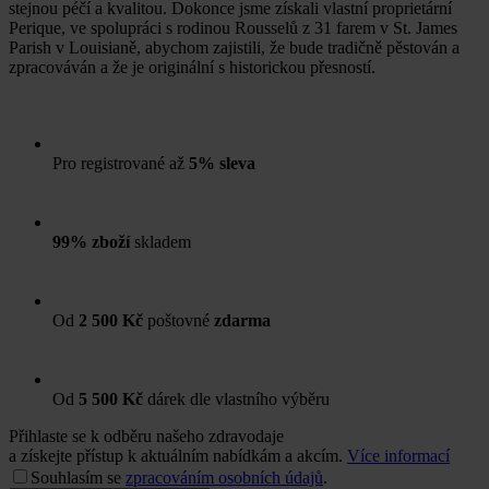
stejnou péčí a kvalitou. Dokonce jsme získali vlastní proprietární
Perique, ve spolupráci s rodinou Rousselů z 31 farem v St. James
Parish v Louisianě, abychom zajistili, že bude tradičně pěstován a
zpracováván a že je originální s historickou přesností.
Pro registrované až
5% sleva
99% zboží
skladem
Od
2 500 Kč
poštovné
zdarma
Od
5 500 Kč
dárek dle vlastního výběru
Přihlaste se k odběru našeho zdravodaje
a získejte přístup k aktuálním nabídkám a akcím.
Více informací
Souhlasím se
zpracováním osobních údajů
.