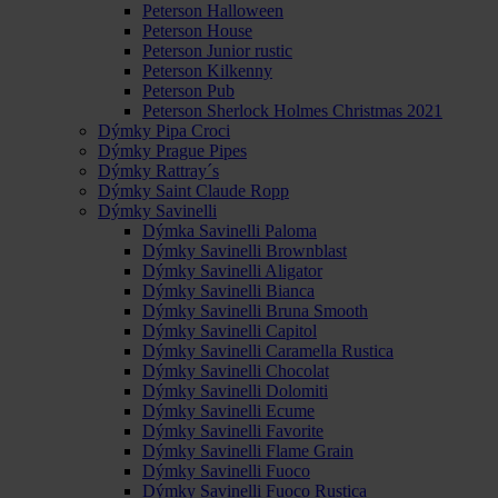
Peterson Halloween
Peterson House
Peterson Junior rustic
Peterson Kilkenny
Peterson Pub
Peterson Sherlock Holmes Christmas 2021
Dýmky Pipa Croci
Dýmky Prague Pipes
Dýmky Rattray´s
Dýmky Saint Claude Ropp
Dýmky Savinelli
Dýmka Savinelli Paloma
Dýmky Savinelli Brownblast
Dýmky Savinelli Aligator
Dýmky Savinelli Bianca
Dýmky Savinelli Bruna Smooth
Dýmky Savinelli Capitol
Dýmky Savinelli Caramella Rustica
Dýmky Savinelli Chocolat
Dýmky Savinelli Dolomiti
Dýmky Savinelli Ecume
Dýmky Savinelli Favorite
Dýmky Savinelli Flame Grain
Dýmky Savinelli Fuoco
Dýmky Savinelli Fuoco Rustica