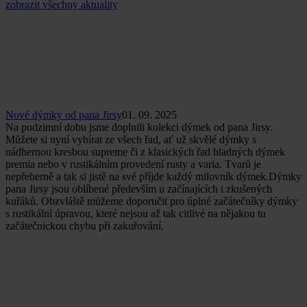
zobrazit všechny aktuality
Nové dýmky od pana Jirsy
01. 09. 2025
Na podzimní dobu jsme doplnili kolekci dýmek od pana Jirsy.
Můžete si nyní vybírat ze všech řad, ať už skvělé dýmky s
nádhernou kresbou supreme či z klasických řad hladných dýmek
premia nebo v rustikálním provedení rusty a varia. Tvarů je
nepřeberně a tak si jistě na své příjde každý milovník dýmek.Dýmky
pana Jirsy jsou oblíbené především u začínajících i zkušených
kuřáků. Obzvláště můžeme doporučit pro úplné začátečníky dýmky
s rustikální úpravou, které nejsou až tak citlivé na nějakou tu
začátečnickou chybu při zakuřování.