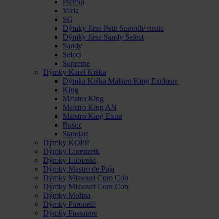
Premia
Varia
SG
Dýmky Jirsa Petit Smooth/ rustic
Dýmky Jirsa Sandy Select
Sandy
Select
Supreme
Dýmky Karel Krška
Dýmka Krška Maistro King Exclusiv
King
Maistro King
Maistro King AN
Maistro King Extra
Rustic
Standart
Dýmky KOPP
Dýmky Lorenzetti
Dýmky Lubinski
Dýmky Mastro de Paja
Dýmky Missouri Corn Cob
Dýmky Missouri Corn Cob
Dýmky Molina
Dýmky Paronelli
Dýmky Passatore