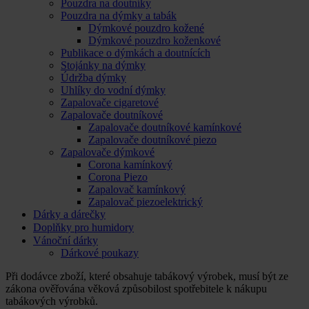
Pouzdra na doutníky
Pouzdra na dýmky a tabák
Dýmkové pouzdro kožené
Dýmkové pouzdro koženkové
Publikace o dýmkách a doutnících
Stojánky na dýmky
Údržba dýmky
Uhlíky do vodní dýmky
Zapalovače cigaretové
Zapalovače doutníkové
Zapalovače doutníkové kamínkové
Zapalovače doutníkové piezo
Zapalovače dýmkové
Corona kamínkový
Corona Piezo
Zapalovač kamínkový
Zapalovač piezoelektrický
Dárky a dárečky
Doplňky pro humidory
Vánoční dárky
Dárkové poukazy
Při dodávce zboží, které obsahuje tabákový výrobek, musí být ze
zákona ověřována věková způsobilost spotřebitele k nákupu
tabákových výrobků.