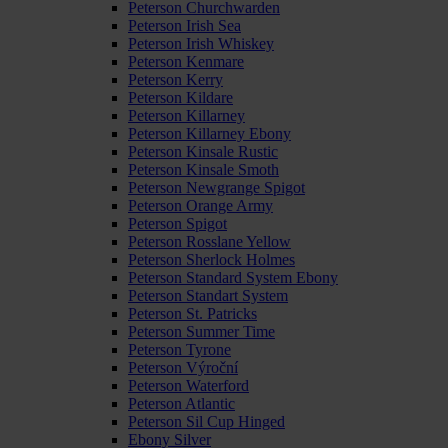
Peterson Churchwarden
Peterson Irish Sea
Peterson Irish Whiskey
Peterson Kenmare
Peterson Kerry
Peterson Kildare
Peterson Killarney
Peterson Killarney Ebony
Peterson Kinsale Rustic
Peterson Kinsale Smoth
Peterson Newgrange Spigot
Peterson Orange Army
Peterson Spigot
Peterson Rosslane Yellow
Peterson Sherlock Holmes
Peterson Standard System Ebony
Peterson Standart System
Peterson St. Patricks
Peterson Summer Time
Peterson Tyrone
Peterson Výroční
Peterson Waterford
Peterson Atlantic
Peterson Sil Cup Hinged
Ebony Silver