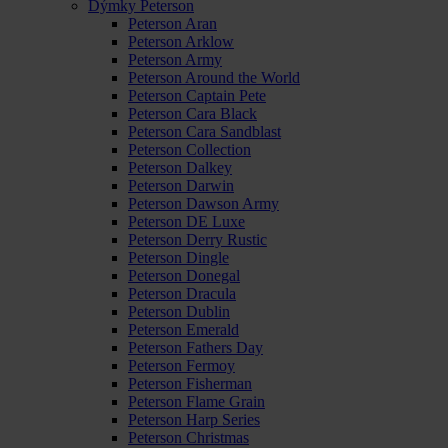
Dýmky Peterson
Peterson Aran
Peterson Arklow
Peterson Army
Peterson Around the World
Peterson Captain Pete
Peterson Cara Black
Peterson Cara Sandblast
Peterson Collection
Peterson Dalkey
Peterson Darwin
Peterson Dawson Army
Peterson DE Luxe
Peterson Derry Rustic
Peterson Dingle
Peterson Donegal
Peterson Dracula
Peterson Dublin
Peterson Emerald
Peterson Fathers Day
Peterson Fermoy
Peterson Fisherman
Peterson Flame Grain
Peterson Harp Series
Peterson Christmas