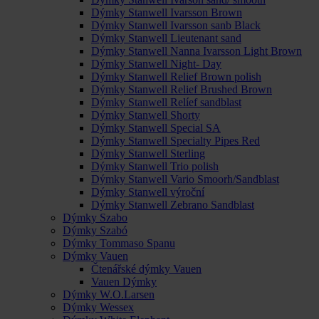
Dýmky Stanwell Ivarsson Brown
Dýmky Stanwell Ivarsson sanb Black
Dýmky Stanwell Lieutenant sand
Dýmky Stanwell Nanna Ivarsson Light Brown
Dýmky Stanwell Night- Day
Dýmky Stanwell Relief Brown polish
Dýmky Stanwell Relief Brushed Brown
Dýmky Stanwell Relíef sandblast
Dýmky Stanwell Shorty
Dýmky Stanwell Special SA
Dýmky Stanwell Specialty Pipes Red
Dýmky Stanwell Sterling
Dýmky Stanwell Trio polish
Dýmky Stanwell Vario Smoorh/Sandblast
Dýmky Stanwell výroční
Dýmky Stanwell Zebrano Sandblast
Dýmky Szabo
Dýmky Szabó
Dýmky Tommaso Spanu
Dýmky Vauen
Čtenářské dýmky Vauen
Vauen Dýmky
Dýmky W.O.Larsen
Dýmky Wessex