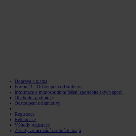
Doprava a platba
Formulář " Odstoupení od smlouvy"
Informace o mimosoudním řešení spotřebitelských sporů
Obchodní podmínky
Odstoupení od smlouvy
Změnit nastavení cookies
Registrace
Reklamace
Výhody registrace
Zásady zpracování osobních údajů