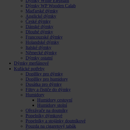
Dýmky White Elephant
Dýmky WP Wooden Calab
Maďarské dýmky
Anglické dýmky
České dýmky
Dánské dýmky
Dlouhé dýmky
Francouzské dýmky
Holandské dýmky
Italské dýmky
Německé dýmky
Dýmky ostatní
Dýmky meršánové
Kuřácké potřeby
Doplňky pro dýmky
Doplňky pro humidory
Dusátka pro dýmky
Filtry a čističe do dýmky
Humidory
Humidory cestovní
Humidory stolní
Ořezávače na doutníky
Popelníky dýmkové
Popelníky a stojánky doutníkové
Pouzda na cigaretový tabák