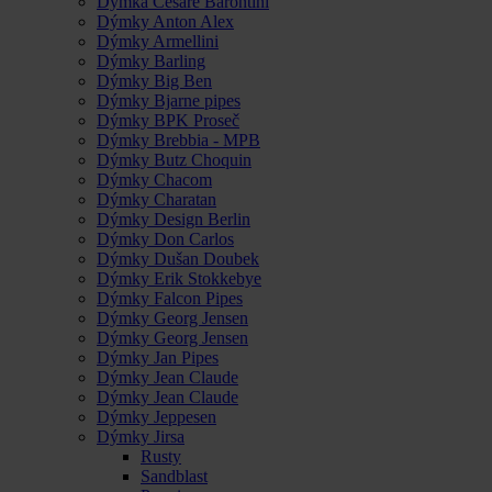
Dýmka Cesare Barontini
Dýmky Anton Alex
Dýmky Armellini
Dýmky Barling
Dýmky Big Ben
Dýmky Bjarne pipes
Dýmky BPK Proseč
Dýmky Brebbia - MPB
Dýmky Butz Choquin
Dýmky Chacom
Dýmky Charatan
Dýmky Design Berlin
Dýmky Don Carlos
Dýmky Dušan Doubek
Dýmky Erik Stokkebye
Dýmky Falcon Pipes
Dýmky Georg Jensen
Dýmky Georg Jensen
Dýmky Jan Pipes
Dýmky Jean Claude
Dýmky Jean Claude
Dýmky Jeppesen
Dýmky Jirsa
Rusty
Sandblast