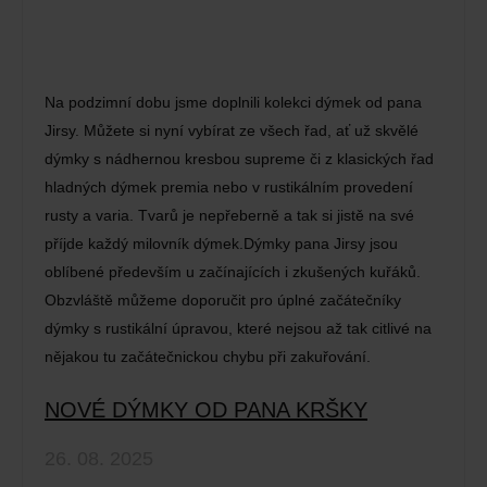
Na podzimní dobu jsme doplnili kolekci dýmek od pana
Jirsy. Můžete si nyní vybírat ze všech řad, ať už skvělé
dýmky s nádhernou kresbou supreme či z klasických řad
hladných dýmek premia nebo v rustikálním provedení
rusty a varia. Tvarů je nepřeberně a tak si jistě na své
příjde každý milovník dýmek.Dýmky pana Jirsy jsou
oblíbené především u začínajících i zkušených kuřáků.
Obzvláště můžeme doporučit pro úplné začátečníky
dýmky s rustikální úpravou, které nejsou až tak citlivé na
nějakou tu začátečnickou chybu při zakuřování.
NOVÉ DÝMKY OD PANA KRŠKY
26. 08. 2025