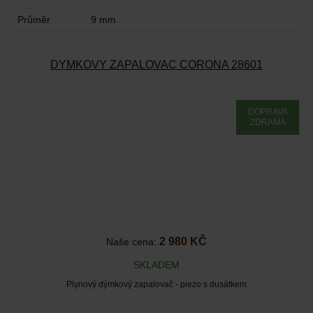
Průměr
9 mm
DÝMKOVÝ ZAPALOVAČ CORONA 28601
DOPRAVA
ZDRAMA
2 980 KČ
Naše cena:
SKLADEM
Plynový dýmkový zapalovač - piezo s dusátkem