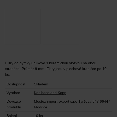
Filtry do dýmky uhlíkové s keramickou vložkou na obou
stranách. Průměr 9 mm. Filtry jsou v plechové krabičce po 10
ks.
Dostupnost
Skladem
Výrobce
Kohlhase and Kopp
Dovozce
Mostex import-export s.r.o Tyršova 847 66447
produktu
Modřice
Balení
10 ks