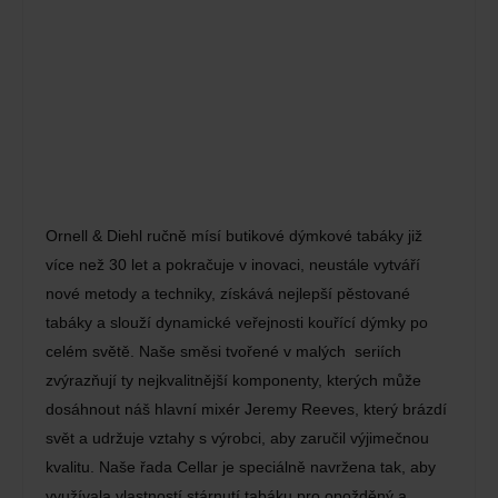
Ornell & Diehl ručně mísí butikové dýmkové tabáky již
více než 30 let a pokračuje v inovaci, neustále vytváří
nové metody a techniky, získává nejlepší pěstované
tabáky a slouží dynamické veřejnosti kouřící dýmky po
celém světě. Naše směsi tvořené v malých seriích
zvýrazňují ty nejkvalitnější komponenty, kterých může
dosáhnout náš hlavní mixér Jeremy Reeves, který brázdí
svět a udržuje vztahy s výrobci, aby zaručil výjimečnou
kvalitu. Naše řada Cellar je speciálně navržena tak, aby
využívala vlastností stárnutí tabáku pro opožděný a