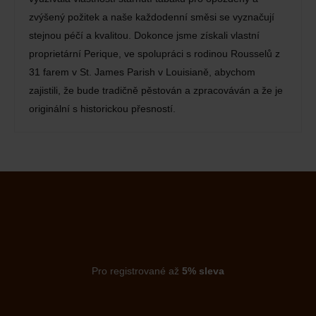
zvýšený požitek a naše každodenní směsi se vyznačují
stejnou péčí a kvalitou. Dokonce jsme získali vlastní
proprietární Perique, ve spolupráci s rodinou Rousselů z
31 farem v St. James Parish v Louisianě, abychom
zajistili, že bude tradičně pěstován a zpracováván a že je
originální s historickou přesností.
Pro registrované až
5% sleva