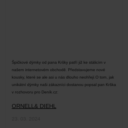
Špičkové dýmky od pana Kršky patří již ke stálicím v
našem internetovém obchodě. Představujeme nové
kousky, které se ale asi u nás dlouho neohřejí.O tom, jak
unikátní dýmky naši zákazníci dostanou popsal pan Krška
v rozhovoru pro Deník.cz:
ORNELL& DIEHL
23. 03. 2024