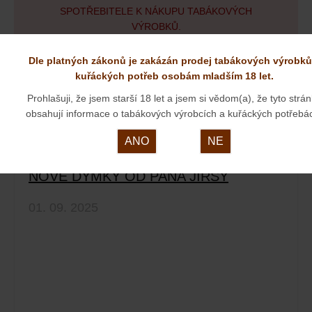
SPOTŘEBITELE K NÁKUPU TABÁKOVÝCH
VÝROBKŮ.
Dle platných zákonů je zakázán prodej tabákových výrobků
kuřáckých potřeb osobám mladším 18 let.
Prohlašuji, že jsem starší 18 let a jsem si vědom(a), že tyto strá
zobrazit všechny aktuality
obsahují informace o tabákových výrobcích a kuřáckých potřebá
ANO
NE
NOVÉ DÝMKY OD PANA JIRSY
01. 09. 2025