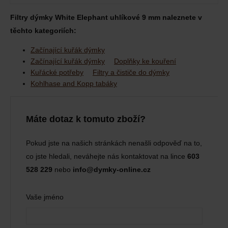
Filtry dýmky White Elephant uhlíkové 9 mm naleznete v
těchto kategoriích:
Začínající kuřák dýmky
Začínající kuřák dýmky
Doplňky ke kouření
Kuřácké potřeby
Filtry a čističe do dýmky
Kohlhase and Kopp tabáky
Máte dotaz k tomuto zboží?
Pokud jste na našich stránkách nenašli odpověď na to,
co jste hledali, neváhejte nás kontaktovat na lince
603
528 229
nebo
info@dymky-online.cz
Vaše jméno