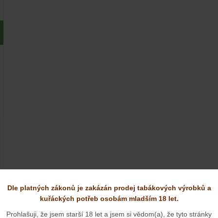
Dle platných zákonů je zakázán prodej tabákových výrobků a
kategoriích:
kuřáckých potřeb osobám mladším 18 let.
Prohlašuji, že jsem starší 18 let a jsem si vědom(a), že tyto stránky