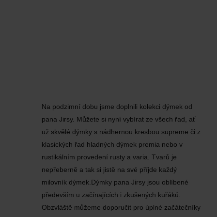
Na podzimní dobu jsme doplnili kolekci dýmek od
pana Jirsy. Můžete si nyní vybírat ze všech řad, ať
už skvělé dýmky s nádhernou kresbou supreme či z
klasických řad hladných dýmek premia nebo v
rustikálním provedení rusty a varia. Tvarů je
nepřeberně a tak si jistě na své příjde každý
milovník dýmek.Dýmky pana Jirsy jsou oblíbené
především u začínajících i zkušených kuřáků.
Obzvláště můžeme doporučit pro úplné začátečníky