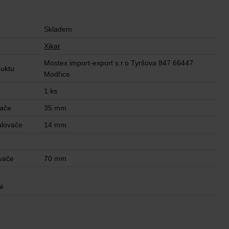
Skladem
Xikar
Mostex import-export s.r.o Tyršova 847 66447
uktu
Modřice
1 ks
vače
35 mm
alovače
14 mm
n
vače
70 mm
ké