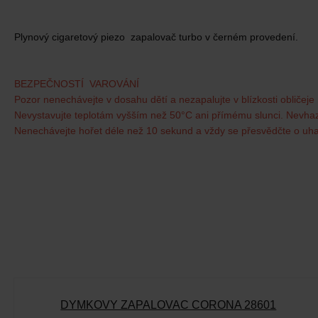
Plynový cigaretový piezo zapalovač turbo v černém provedení.
BEZPEČNOSTÍ VAROVÁNÍ
Pozor nenechávejte v dosahu dětí a nezapalujte v blízkosti obličeje
Nevystavujte teplotám vyšším než 50°C ani přímému slunci. Nevhaz
Nenechávejte hořet déle než 10 sekund a vždy se přesvědčte o uh
DÝMKOVÝ ZAPALOVAČ CORONA 28601