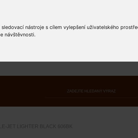
 sledovací nástroje s cílem vylepšení uživatelského prostř
e návštěvnosti.
LE-JET LIGHTER BLACK 606BK