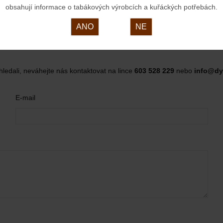
obsahují informace o tabákových výrobcích a kuřáckých potřebách.
ANO
NE
hledali, neváhejte nás kontaktovat na lince
603 528 229
nebo
info@dy
E-mail