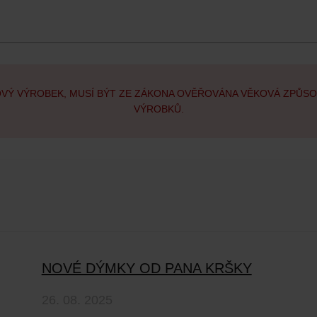
OVÝ VÝROBEK, MUSÍ BÝT ZE ZÁKONA OVĚŘOVÁNA VĚKOVÁ ZPŮS
VÝROBKŮ.
NOVÉ DÝMKY OD PANA KRŠKY
26. 08. 2025