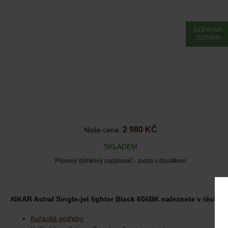
DOPRAVA
ZDRAMA
2 980 KČ
Naše cena:
SKLADEM
Plynový dýmkový zapalovač - piezo s dusátkem
XIKAR Astral Single-jet lighter Black 606BK naleznete v těchto 
Kuřácké potřeby