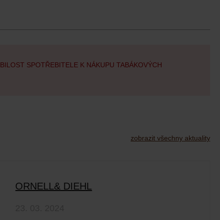
OBILOST SPOTŘEBITELE K NÁKUPU TABÁKOVÝCH
zobrazit všechny aktuality
ORNELL& DIEHL
23. 03. 2024