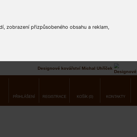
edí, zobrazení přizpůsobeného obsahu a reklam,
Designové kovářství Michal Uhříček
PŘIHLÁŠENÍ
REGISTRACE
KOŠÍK (0)
KONTAKTY