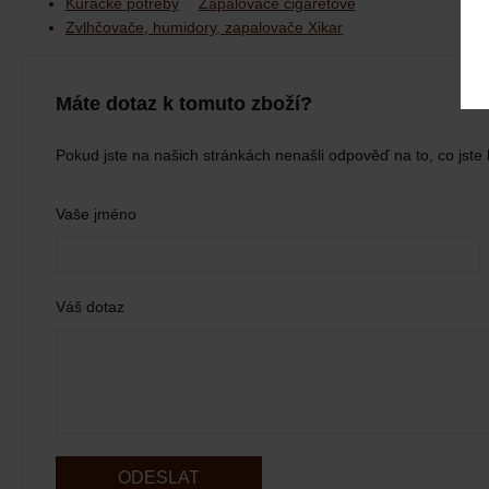
Kuřácké potřeby
Zapalovače cigaretové
Zvlhčovače, humidory, zapalovače Xikar
Máte dotaz k tomuto zboží?
Pokud jste na našich stránkách nenašli odpověď na to, co jste 
Vaše jméno
Váš dotaz
ODESLAT