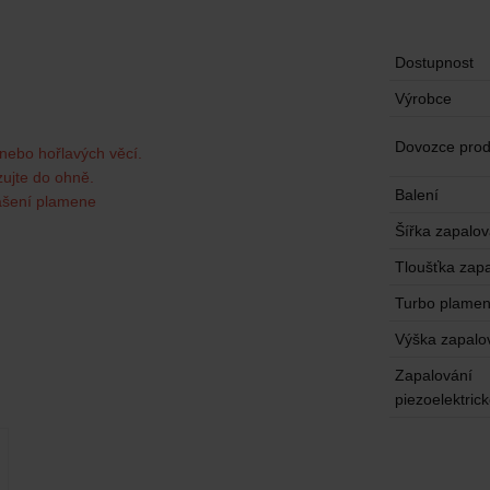
Dostupnost
Výrobce
Dovozce prod
 nebo hořlavých věcí.
ujte do ohně.
Balení
ašení plamene
Šířka zapalo
Tloušťka zap
Turbo plame
Výška zapalo
Zapalování
piezoelektric