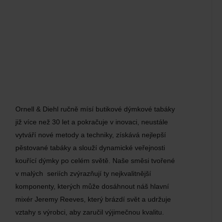
Ornell & Diehl ručně mísí butikové dýmkové tabáky
již více než 30 let a pokračuje v inovaci, neustále
vytváří nové metody a techniky, získává nejlepší
pěstované tabáky a slouží dynamické veřejnosti
kouřící dýmky po celém světě. Naše směsi tvořené
v malých seriích zvýrazňují ty nejkvalitnější
komponenty, kterých může dosáhnout náš hlavní
mixér Jeremy Reeves, který brázdí svět a udržuje
vztahy s výrobci, aby zaručil výjimečnou kvalitu.