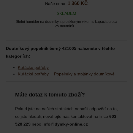
1 360 KČ
Naše cena:
SKLADEM
Stolní humidor na doutníky s proskleným víkem s kapacitou cca
25 doutníků.…
Doutníkový popelník černý 421005 naleznete v těchto
kategoriích:
Kuřácké potřeby
Kuřácké potřeby
Popelníky a stojánky doutníkové
Máte dotaz k tomuto zboží?
Pokud jste na našich stránkách nenašli odpověď na to,
co jste hledali, neváhejte nás kontaktovat na lince
603
528 229
nebo
info@dymky-online.cz