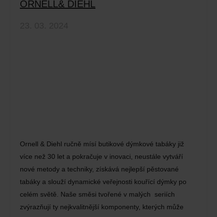
ORNELL& DIEHL
23. 03. 2024
Ornell & Diehl ručně mísí butikové dýmkové tabáky již
více než 30 let a pokračuje v inovaci, neustále vytváří
nové metody a techniky, získává nejlepší pěstované
tabáky a slouží dynamické veřejnosti kouřící dýmky po
celém světě. Naše směsi tvořené v malých seriích
zvýrazňují ty nejkvalitnější komponenty, kterých může