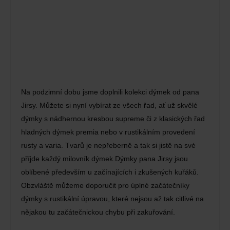
Na podzimní dobu jsme doplnili kolekci dýmek od pana
Jirsy. Můžete si nyní vybírat ze všech řad, ať už skvělé
dýmky s nádhernou kresbou supreme či z klasických řad
hladných dýmek premia nebo v rustikálním provedení
rusty a varia. Tvarů je nepřeberně a tak si jistě na své
příjde každý milovník dýmek.Dýmky pana Jirsy jsou
oblíbené především u začínajících i zkušených kuřáků.
Obzvláště můžeme doporučit pro úplné začátečníky
dýmky s rustikální úpravou, které nejsou až tak citlivé na
nějakou tu začátečnickou chybu při zakuřování.