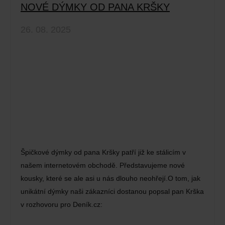
NOVÉ DÝMKY OD PANA KRŠKY
26. 08. 2025
Špičkové dýmky od pana Kršky patří již ke stálicím v
našem internetovém obchodě. Představujeme nové
kousky, které se ale asi u nás dlouho neohřejí.O tom, jak
unikátní dýmky naši zákazníci dostanou popsal pan Krška
v rozhovoru pro Deník.cz: