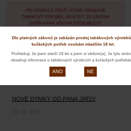
PŘI DODÁVCE ZBOŽÍ, KTERÉ OBSAHUJE
TABÁKOVÝ VÝROBEK, MUSÍ BÝT ZE ZÁKONA
OVĚŘOVÁNA VĚKOVÁ ZPŮSOBILOST
SPOTŘEBITELE K NÁKUPU TABÁKOVÝCH
VÝROBKŮ.
Dle platných zákonů je zakázán prodej tabákových výrobků
kuřáckých potřeb osobám mladším 18 let.
Prohlašuji, že jsem starší 18 let a jsem si vědom(a), že tyto strá
obsahují informace o tabákových výrobcích a kuřáckých potřebá
zobrazit všechny aktuality
ANO
NE
NOVÉ DÝMKY OD PANA JIRSY
01. 09. 2025