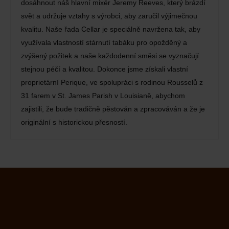
dosáhnout náš hlavní mixér Jeremy Reeves, který brázdí
svět a udržuje vztahy s výrobci, aby zaručil výjimečnou
kvalitu. Naše řada Cellar je speciálně navržena tak, aby
využívala vlastností stárnutí tabáku pro opožděný a
zvýšený požitek a naše každodenní směsi se vyznačují
stejnou péčí a kvalitou. Dokonce jsme získali vlastní
proprietární Perique, ve spolupráci s rodinou Rousselů z
31 farem v St. James Parish v Louisianě, abychom
zajistili, že bude tradičně pěstován a zpracováván a že je
originální s historickou přesností.