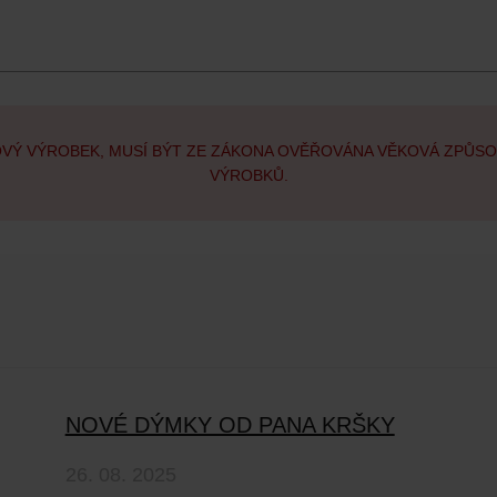
OVÝ VÝROBEK, MUSÍ BÝT ZE ZÁKONA OVĚŘOVÁNA VĚKOVÁ ZPŮS
VÝROBKŮ.
NOVÉ DÝMKY OD PANA KRŠKY
26. 08. 2025