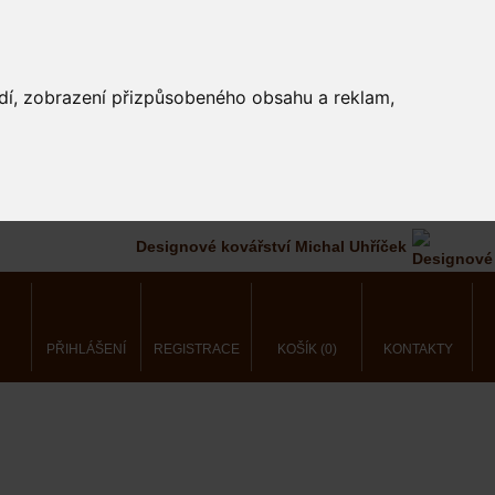
edí, zobrazení přizpůsobeného obsahu a reklam,
Designové kovářství Michal Uhříček
PŘIHLÁŠENÍ
REGISTRACE
KOŠÍK (0)
KONTAKTY