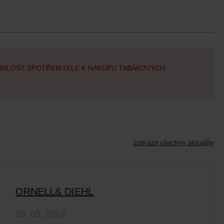
OBILOST SPOTŘEBITELE K NÁKUPU TABÁKOVÝCH
zobrazit všechny aktuality
ORNELL& DIEHL
23. 03. 2024