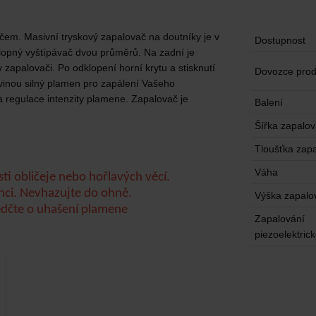
čem. Masivní tryskový zapalovač na doutníky je v
Dostupnost
lopný vyštípávač dvou průměrů. Na zadní je
zapalovači. Po odklopení horní krytu a stisknutí
Dovozce prod
vyvinou silný plamen pro zapálení Vašeho
a regulace intenzity plamene. Zapalovač je
Balení
Šířka zapalo
Tloušťka zap
Váha
ti obličeje nebo hořlavých věcí.
nci. Nevhazujte do ohně.
Výška zapalo
ědčte o uhašení plamene
Zapalování
piezoelektric