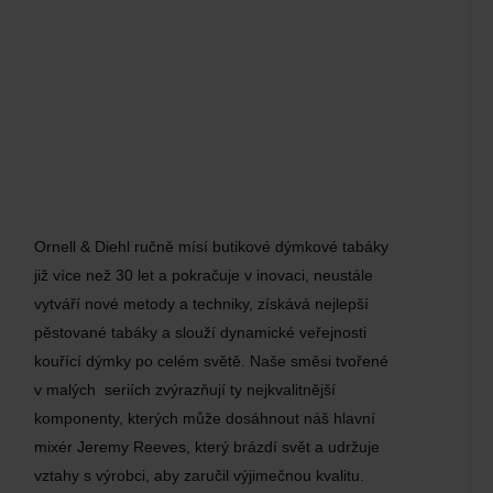
Ornell & Diehl ručně mísí butikové dýmkové tabáky
již více než 30 let a pokračuje v inovaci, neustále
vytváří nové metody a techniky, získává nejlepší
pěstované tabáky a slouží dynamické veřejnosti
kouřící dýmky po celém světě. Naše směsi tvořené
v malých seriích zvýrazňují ty nejkvalitnější
komponenty, kterých může dosáhnout náš hlavní
mixér Jeremy Reeves, který brázdí svět a udržuje
vztahy s výrobci, aby zaručil výjimečnou kvalitu.