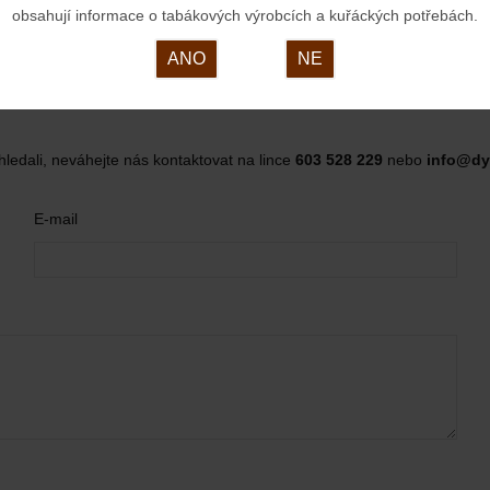
tníkové piezo
obsahují informace o tabákových výrobcích a kuřáckých potřebách.
ANO
NE
hledali, neváhejte nás kontaktovat na lince
603 528 229
nebo
info@dy
E-mail