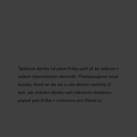
Špičkové dýmky od pana Kršky patří již ke stálicím v
našem internetovém obchodě. Představujeme nové
kousky, které se ale asi u nás dlouho neohřejí.O
tom, jak unikátní dýmky naši zákazníci dostanou
popsal pan Krška v rozhovoru pro Deník.cz: