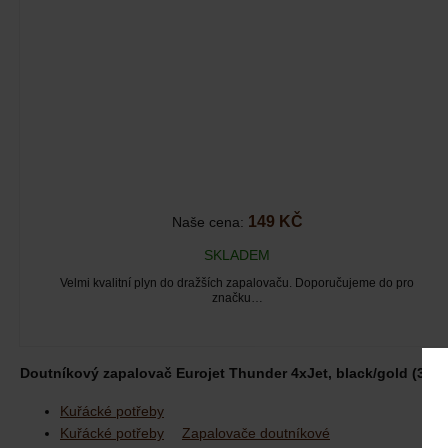
149 KČ
Naše cena:
SKLADEM
Velmi kvalitní plyn do dražších zapalovaču. Doporučujeme do pro
značku…
Doutníkový zapalovač Eurojet Thunder 4xJet, black/gold (31003
Kuřácké potřeby
Kuřácké potřeby
Zapalovače doutníkové