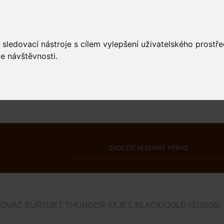
 sledovací nástroje s cílem vylepšení uživatelského prostř
e návštěvnosti.
OVAČ EUROJET THUNDER 4XJET, BLACK/GOLD (310036)