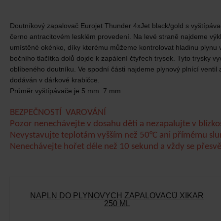
Doutníkový zapalovač Eurojet Thunder 4xJet black/gold s vyštípáva
černo antracitovém lesklém provedení. Na levé straně najdeme výk
umístěné okénko, díky kterému můžeme kontrolovat hladinu plynu v 
bočního tlačítka dolů dojde k zapálení čtyřech trysek. Tyto trysky 
oblíbeného doutníku. Ve spodní části najdeme plynový plnící ventil 
dodáván v dárkové krabičce.
Průměr vyštípávače je 5 mm 7 mm
BEZPEČNOSTÍ VAROVÁNÍ
Pozor nenechávejte v dosahu dětí a nezapalujte v blízkos
Nevystavujte teplotám vyšším než 50°C ani přímému slu
Nenechávejte hořet déle než 10 sekund a vždy se přesv
NÁPLŇ DO PLYNOVÝCH ZAPALOVAČŮ XIKAR
250 ML