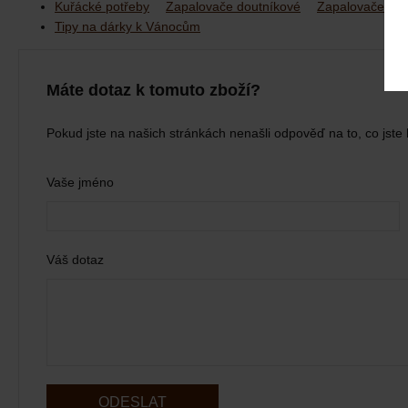
Kuřácké potřeby
Zapalovače doutníkové
Zapalovače dou
Tipy na dárky k Vánocům
Máte dotaz k tomuto zboží?
Pokud jste na našich stránkách nenašli odpověď na to, co jste 
Vaše jméno
Váš dotaz
ODESLAT