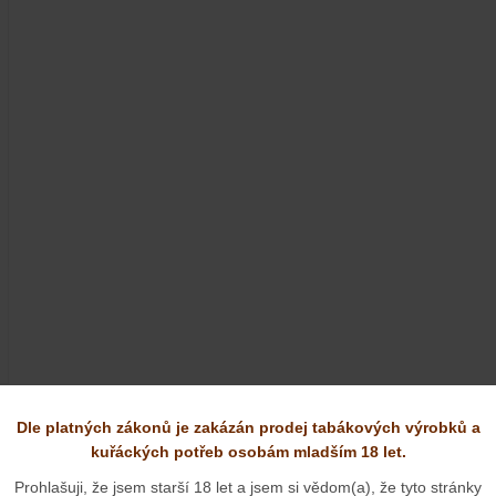
6) naleznete v těchto kategoriích:
Dle platných zákonů je zakázán prodej tabákových výrobků a
kuřáckých potřeb osobám mladším 18 let.
Prohlašuji, že jsem starší 18 let a jsem si vědom(a), že tyto stránky