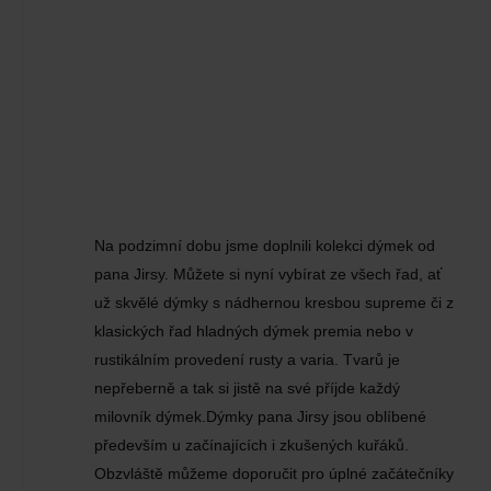
Na podzimní dobu jsme doplnili kolekci dýmek od
pana Jirsy. Můžete si nyní vybírat ze všech řad, ať
už skvělé dýmky s nádhernou kresbou supreme či z
klasických řad hladných dýmek premia nebo v
rustikálním provedení rusty a varia. Tvarů je
nepřeberně a tak si jistě na své příjde každý
milovník dýmek.Dýmky pana Jirsy jsou oblíbené
především u začínajících i zkušených kuřáků.
Obzvláště můžeme doporučit pro úplné začátečníky