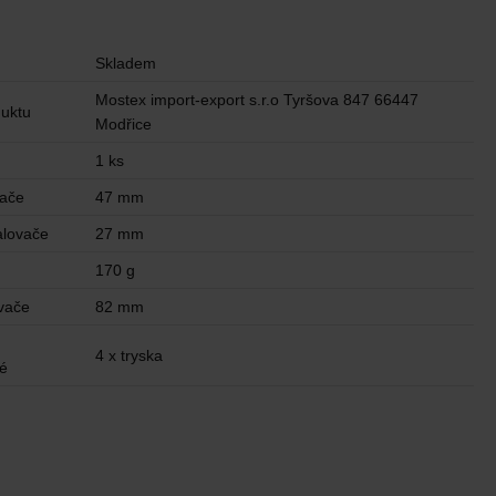
Skladem
Mostex import-export s.r.o Tyršova 847 66447
uktu
Modřice
1 ks
vače
47 mm
alovače
27 mm
170 g
vače
82 mm
4 x tryska
ké