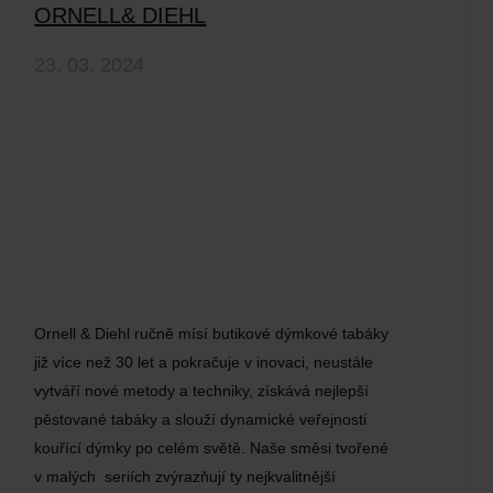
ORNELL& DIEHL
23. 03. 2024
Ornell & Diehl ručně mísí butikové dýmkové tabáky
již více než 30 let a pokračuje v inovaci, neustále
vytváří nové metody a techniky, získává nejlepší
pěstované tabáky a slouží dynamické veřejnosti
kouřící dýmky po celém světě. Naše směsi tvořené
v malých seriích zvýrazňují ty nejkvalitnější