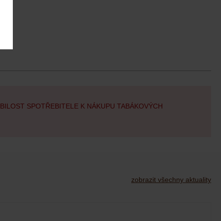
OBILOST SPOTŘEBITELE K NÁKUPU TABÁKOVÝCH
zobrazit všechny aktuality