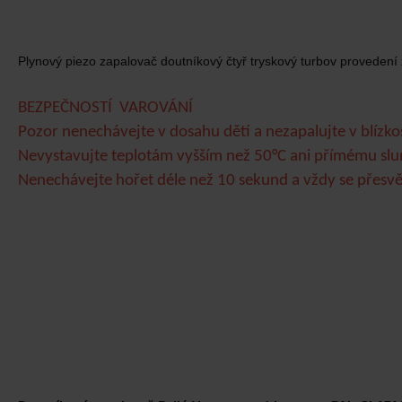
Plynový piezo zapalovač doutníkový čtyř tryskový turbov provedení
BEZPEČNOSTÍ VAROVÁNÍ
Pozor nenechávejte v dosahu dětí a nezapalujte v blízkos
Nevystavujte teplotám vyšším než 50°C ani přímému slu
Nenechávejte hořet déle než 10 sekund a vždy se přesv