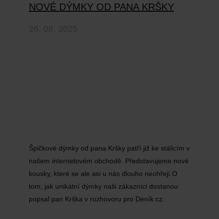
NOVÉ DÝMKY OD PANA KRŠKY
26. 08. 2025
Špičkové dýmky od pana Kršky patří již ke stálicím v
našem internetovém obchodě. Představujeme nové
kousky, které se ale asi u nás dlouho neohřejí.O
tom, jak unikátní dýmky naši zákazníci dostanou
popsal pan Krška v rozhovoru pro Deník.cz: