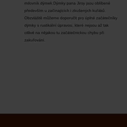
milovník dýmek.Dýmky pana Jirsy jsou oblíbené
především u začínajících i zkušených kuřáků.
Obzvláště můžeme doporučit pro úplné začátečníky
dýmky s rustikální úpravou, které nejsou až tak
citlivé na nějakou tu začátečnickou chybu při
zakuřování.