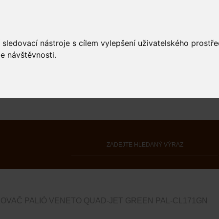
 sledovací nástroje s cílem vylepšení uživatelského prostř
e návštěvnosti.
OVAČ PALIÓ VENETO QUAD-JET GREEN PAL-CL171GN