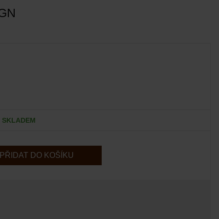
1GN
SKLADEM
PŘIDAT DO KOŠÍKU