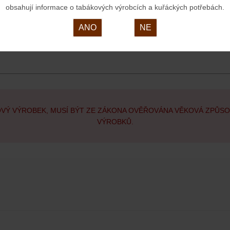
obsahují informace o tabákových výrobcích a kuřáckých potřebách.
ANO
NE
OVÝ VÝROBEK, MUSÍ BÝT ZE ZÁKONA OVĚŘOVÁNA VĚKOVÁ ZPŮS
VÝROBKŮ.