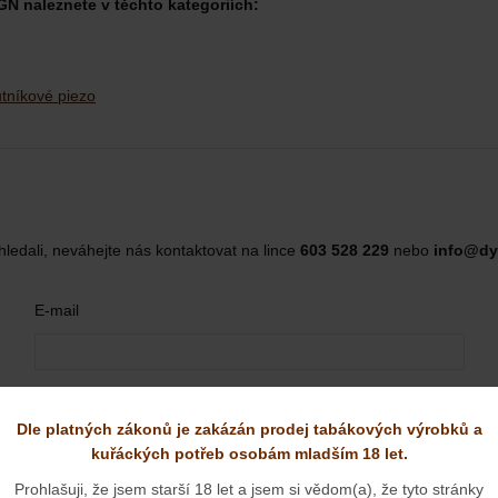
N naleznete v těchto kategoriích:
tníkové piezo
hledali, neváhejte nás kontaktovat na lince
603 528 229
nebo
info@dy
E-mail
Dle platných zákonů je zakázán prodej tabákových výrobků a
kuřáckých potřeb osobám mladším 18 let.
Prohlašuji, že jsem starší 18 let a jsem si vědom(a), že tyto stránky