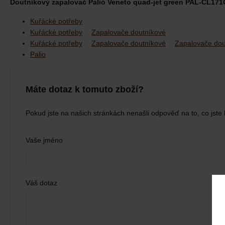
Doutníkový zapalovač Palió Veneto quad-jet green PAL-CL171G
Kuřácké potřeby
Kuřácké potřeby
Zapalovače doutníkové
Kuřácké potřeby
Zapalovače doutníkové
Zapalovače dou
Palio
Máte dotaz k tomuto zboží?
Pokud jste na našich stránkách nenašli odpověď na to, co jste 
Vaše jméno
Váš dotaz