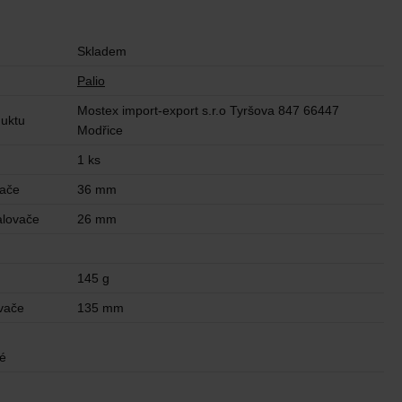
Skladem
Palio
Mostex import-export s.r.o Tyršova 847 66447
uktu
Modřice
1 ks
vače
36 mm
alovače
26 mm
n
145 g
vače
135 mm
ké