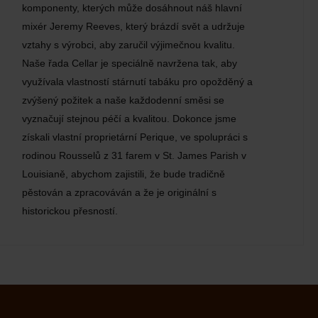
komponenty, kterých může dosáhnout náš hlavní
mixér Jeremy Reeves, který brázdí svět a udržuje
vztahy s výrobci, aby zaručil výjimečnou kvalitu.
Naše řada Cellar je speciálně navržena tak, aby
využívala vlastností stárnutí tabáku pro opožděný a
zvýšený požitek a naše každodenní směsi se
vyznačují stejnou péčí a kvalitou. Dokonce jsme
získali vlastní proprietární Perique, ve spolupráci s
rodinou Rousselů z 31 farem v St. James Parish v
Louisianě, abychom zajistili, že bude tradičně
pěstován a zpracováván a že je originální s
historickou přesností.