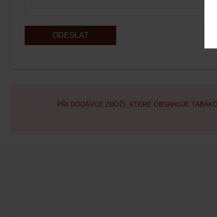
ODESLAT
PŘI DODÁVCE ZBOŽÍ, KTERÉ OBSAHUJE TABÁK