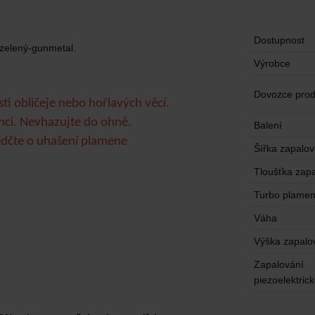
Dostupnost
 zelený-gunmetal.
Výrobce
Dovozce prod
ti obličeje nebo hořlavých věcí.
nci. Nevhazujte do ohně.
Balení
ědčte o uhašení plamene
Šířka zapalo
Tloušťka zap
Turbo plame
Váha
Výška zapalo
Zapalování
piezoelektric