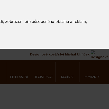
edí, zobrazení přizpůsobeného obsahu a reklam,
Designové kovářství Michal Uhříček
PŘIHLÁŠENÍ
REGISTRACE
KOŠÍK (0)
KONTAKTY