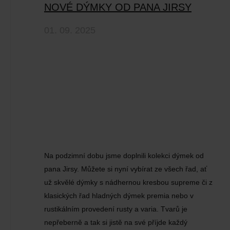
NOVÉ DÝMKY OD PANA JIRSY
01. 09. 2025
Na podzimní dobu jsme doplnili kolekci dýmek od
pana Jirsy. Můžete si nyní vybírat ze všech řad, ať
už skvělé dýmky s nádhernou kresbou supreme či z
klasických řad hladných dýmek premia nebo v
rustikálním provedení rusty a varia. Tvarů je
nepřeberně a tak si jistě na své příjde každý