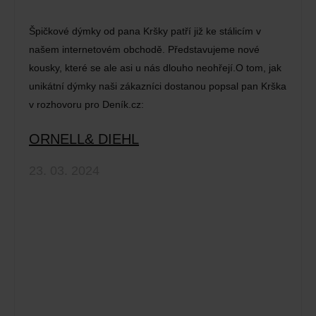
Špičkové dýmky od pana Kršky patří již ke stálicím v
našem internetovém obchodě. Představujeme nové
kousky, které se ale asi u nás dlouho neohřejí.O tom, jak
unikátní dýmky naši zákazníci dostanou popsal pan Krška
v rozhovoru pro Deník.cz:
ORNELL& DIEHL
23. 03. 2024