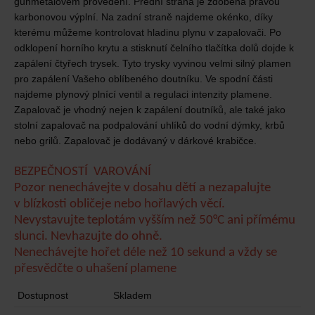
gunmetalovém provedení. Přední strana je zdobená pravou
karbonovou výplní. Na zadní straně najdeme okénko, díky
kterému můžeme kontrolovat hladinu plynu v zapalovači. Po
odklopení horního krytu a stisknutí čelního tlačítka dolů dojde k
zapálení čtyřech trysek. Tyto trysky vyvinou velmi silný plamen
pro zapálení Vašeho oblíbeného doutníku. Ve spodní části
najdeme plynový plnící ventil a regulaci intenzity plamene.
Zapalovač je vhodný nejen k zapálení doutníků, ale také jako
stolní zapalovač na podpalování uhlíků do vodní dýmky, krbů
nebo grilů. Zapalovač je dodávaný v dárkové krabičce.
BEZPEČNOSTÍ VAROVÁNÍ
Pozor nenechávejte v dosahu dětí a nezapalujte
v blízkosti obličeje nebo hořlavých věcí.
Nevystavujte teplotám vyšším než 50°C ani přímému
slunci. Nevhazujte do ohně.
Nenechávejte hořet déle než 10 sekund a vždy se
přesvědčte o uhašení plamene
Dostupnost
Skladem