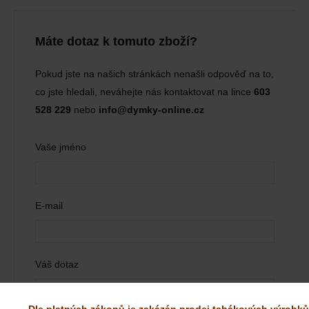
Máte dotaz k tomuto zboží?
Pokud jste na našich stránkách nenašli odpověď na to,
co jste hledali, neváhejte nás kontaktovat na lince
603
528 229
nebo
info@dymky-online.cz
Vaše jméno
E-mail
Váš dotaz
Dle platných zákonů je zakázán prodej tabákových výrobků