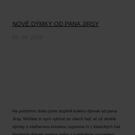
NOVÉ DÝMKY OD PANA JIRSY
01. 09. 2025
Na podzimní dobu jsme doplnili kolekci dýmek od pana
Jirsy. Můžete si nyní vybírat ze všech řad, ať už skvělé
dýmky s nádhernou kresbou supreme či z klasických řad
hladných dýmek premia nebo v rustikálním provedení