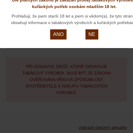
kuřáckých potřeb osobám mladším 18 let.
Prohlašuji, že jsem starší 18 let a jsem si vědom(a), že tyto strá
obsahují informace o tabákových výrobcích a kuřáckých potřebá
ODESLAT
ANO
NE
PŘI DODÁVCE ZBOŽÍ, KTERÉ OBSAHUJE
TABÁKOVÝ VÝROBEK, MUSÍ BÝT ZE ZÁKONA
OVĚŘOVÁNA VĚKOVÁ ZPŮSOBILOST
SPOTŘEBITELE K NÁKUPU TABÁKOVÝCH
VÝROBKŮ.
zobrazit všechny aktuality