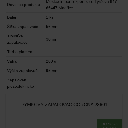
Mostex import-export s.r.o Tyršova 847
Dovozce produktu
66447 Modřice
Balení
1 ks
Šířka zapalovače
56 mm
Tloušťka
30 mm
zapalovače
Turbo plamen
Váha
280 g
Výška zapalovače
95 mm
Zapalování
piezoelektrické
DÝMKOVÝ ZAPALOVAČ CORONA 28601
DOPRAVA