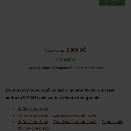
ZDRAMA
2 980 KČ
Naše cena:
SKLADEM
Plynový dýmkový zapalovač - piezo s dusátkem
Doutníkový zapalovač Winjet Gladiator 4xJet, gun real
carbon (310042) naleznete v těchto kategoriích:
Kuřácké potřeby
Kuřácké potřeby
Zapalovače doutníkové
Kuřácké potřeby
Zapalovače doutníkové
Zapalovače
doutníkové piezo