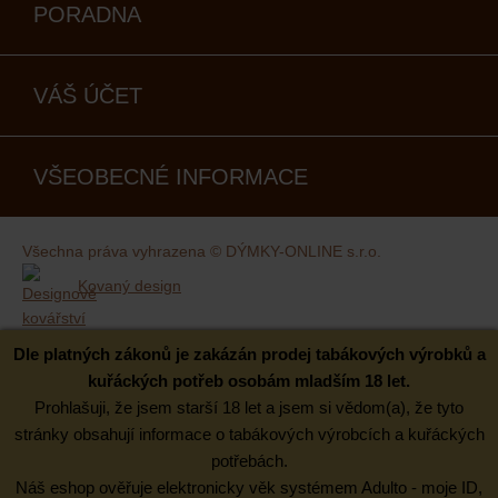
PORADNA
VÁŠ ÚČET
VŠEOBECNÉ INFORMACE
Všechna práva vyhrazena © DÝMKY-ONLINE s.r.o.
Kovaný design
Dle platných zákonů je zakázán prodej tabákových výrobků a
kuřáckých potřeb osobám mladším 18 let.
Prohlašuji, že jsem starší 18 let a jsem si vědom(a), že tyto
stránky obsahují informace o tabákových výrobcích a kuřáckých
potřebách.
Náš eshop ověřuje elektronicky věk systémem Adulto - moje ID,