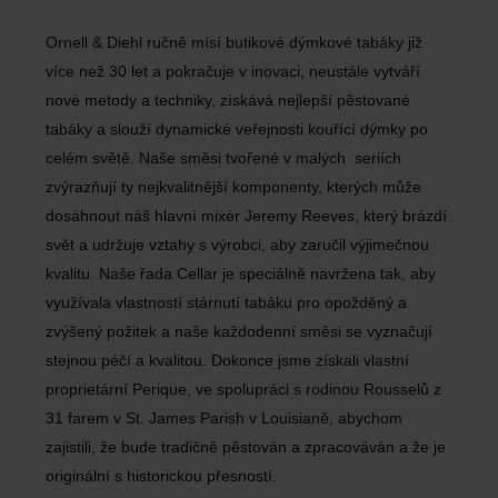
Ornell & Diehl ručně mísí butikové dýmkové tabáky již
více než 30 let a pokračuje v inovaci, neustále vytváří
nové metody a techniky, získává nejlepší pěstované
tabáky a slouží dynamické veřejnosti kouřící dýmky po
celém světě. Naše směsi tvořené v malých seriích
zvýrazňují ty nejkvalitnější komponenty, kterých může
dosáhnout náš hlavní mixér Jeremy Reeves, který brázdí
svět a udržuje vztahy s výrobci, aby zaručil výjimečnou
kvalitu. Naše řada Cellar je speciálně navržena tak, aby
využívala vlastností stárnutí tabáku pro opožděný a
zvýšený požitek a naše každodenní směsi se vyznačují
stejnou péčí a kvalitou. Dokonce jsme získali vlastní
proprietární Perique, ve spolupráci s rodinou Rousselů z
31 farem v St. James Parish v Louisianě, abychom
zajistili, že bude tradičně pěstován a zpracováván a že je
originální s historickou přesností.