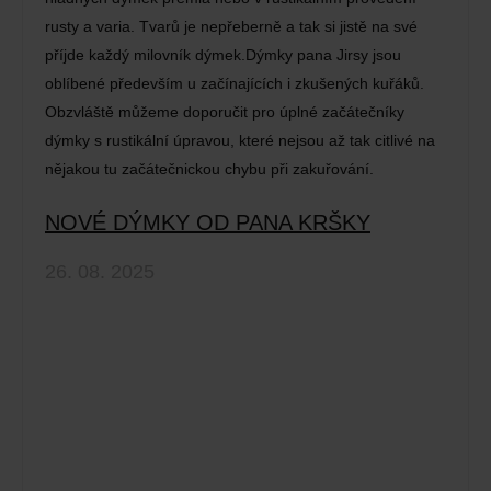
rusty a varia. Tvarů je nepřeberně a tak si jistě na své
příjde každý milovník dýmek.Dýmky pana Jirsy jsou
oblíbené především u začínajících i zkušených kuřáků.
Obzvláště můžeme doporučit pro úplné začátečníky
dýmky s rustikální úpravou, které nejsou až tak citlivé na
nějakou tu začátečnickou chybu při zakuřování.
NOVÉ DÝMKY OD PANA KRŠKY
26. 08. 2025