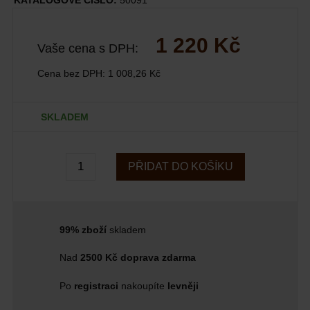
KATALOGOVÉ ČÍSLO:
50091
1 220 Kč
Vaše cena s DPH:
Cena bez DPH:
1 008,26 Kč
SKLADEM
PŘIDAT DO KOŠÍKU
99% zboží
skladem
Nad
2500 Kč doprava zdarma
Po
registraci
nakoupíte
levněji