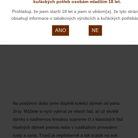
kuřáckých potřeb osobám mladším 18 let.
Prohlašuji, že jsem starší 18 let a jsem si vědom(a), že tyto strá
NOVÉ DÝMKY OD PANA JIRSY
obsahují informace o tabákových výrobcích a kuřáckých potřebá
01. 09. 2025
ANO
NE
Na podzimní dobu jsme doplnili kolekci dýmek od pana
Jirsy. Můžete si nyní vybírat ze všech řad, ať už skvělé
dýmky s nádhernou kresbou supreme či z klasických řad
hladných dýmek premia nebo v rustikálním provedení
rusty a varia. Tvarů je nepřeberně a tak si jistě na své