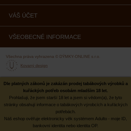
VÁŠ ÚČET
VŠEOBECNÉ INFORMACE
Všechna práva vyhrazena © DÝMKY-ONLINE s.r.o.
Kovaný design
Dle platných zákonů je zakázán prodej tabákových výrobků a
kuřáckých potřeb osobám mladším 18 let.
Prohlašuji, že jsem starší 18 let a jsem si vědom(a), že tyto
stránky obsahují informace o tabákových výrobcích a kuřáckých
potřebách.
Náš eshop ověřuje elektronicky věk systémem Adulto - moje ID,
bankovní identita nebo identita OP.