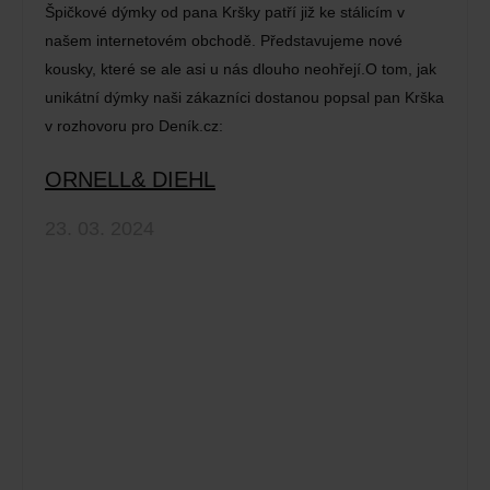
Špičkové dýmky od pana Kršky patří již ke stálicím v
našem internetovém obchodě. Představujeme nové
kousky, které se ale asi u nás dlouho neohřejí.O tom, jak
unikátní dýmky naši zákazníci dostanou popsal pan Krška
v rozhovoru pro Deník.cz:
ORNELL& DIEHL
23. 03. 2024