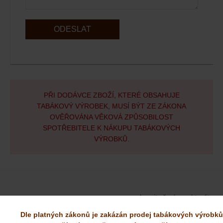
ODESLAT
PŘI DODÁVCE ZBOŽÍ, KTERÉ OBSAHUJE
TABÁKOVÝ VÝROBEK, MUSÍ BÝT ZE ZÁKONA
OVĚŘOVÁNA VĚKOVÁ ZPŮSOBILOST
SPOTŘEBITELE K NÁKUPU TABÁKOVÝCH
VÝROBKŮ.
zobrazit všechny aktuality
Dle platných zákonů je zakázán prodej tabákových výrobků