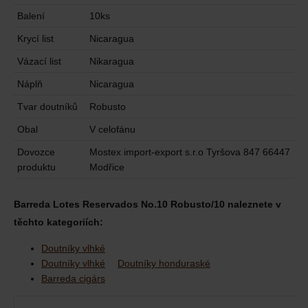
Balení
10ks
Krycí list
Nicaragua
Vázací list
Nikaragua
Náplň
Nicaragua
Tvar doutníků
Robusto
Obal
V celofánu
Dovozce
Mostex import-export s.r.o Tyršova 847 66447
produktu
Modřice
Barreda Lotes Reservados No.10 Robusto/10 naleznete v
těchto kategoriích:
Doutníky vlhké
Doutníky vlhké
Doutníky honduraské
Barreda cigárs