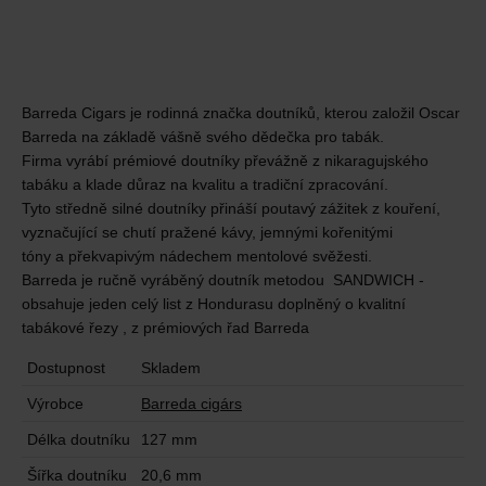
Barreda Cigars je rodinná značka doutníků, kterou založil Oscar
Barreda na základě vášně svého dědečka pro tabák.
Firma vyrábí prémiové doutníky převážně z nikaragujského
tabáku a klade důraz na kvalitu a tradiční zpracování.
Tyto středně silné doutníky přináší poutavý zážitek z kouření,
vyznačující se chutí pražené kávy, jemnými kořenitými
tóny a překvapivým nádechem mentolové svěžesti.
Barreda je ručně vyráběný doutník metodou SANDWICH -
obsahuje jeden celý list z Hondurasu doplněný o kvalitní
tabákové řezy , z prémiových řad Barreda
Dostupnost
Skladem
Výrobce
Barreda cigárs
Délka doutníku
127 mm
Šířka doutníku
20,6 mm