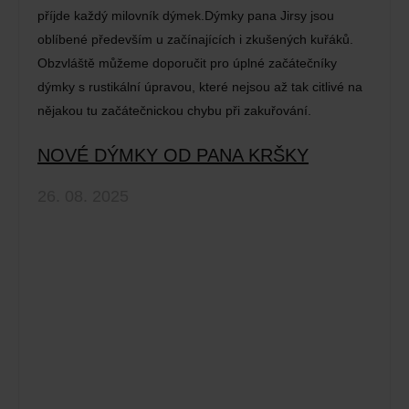
příjde každý milovník dýmek.Dýmky pana Jirsy jsou
oblíbené především u začínajících i zkušených kuřáků.
Obzvláště můžeme doporučit pro úplné začátečníky
dýmky s rustikální úpravou, které nejsou až tak citlivé na
nějakou tu začátečnickou chybu při zakuřování.
NOVÉ DÝMKY OD PANA KRŠKY
26. 08. 2025