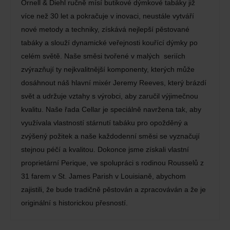
Ornell & Diehl ručně mísí butikové dýmkové tabáky již
více než 30 let a pokračuje v inovaci, neustále vytváří
nové metody a techniky, získává nejlepší pěstované
tabáky a slouží dynamické veřejnosti kouřící dýmky po
celém světě. Naše směsi tvořené v malých seriích
zvýrazňují ty nejkvalitnější komponenty, kterých může
dosáhnout náš hlavní mixér Jeremy Reeves, který brázdí
svět a udržuje vztahy s výrobci, aby zaručil výjimečnou
kvalitu. Naše řada Cellar je speciálně navržena tak, aby
využívala vlastností stárnutí tabáku pro opožděný a
zvýšený požitek a naše každodenní směsi se vyznačují
stejnou péčí a kvalitou. Dokonce jsme získali vlastní
proprietární Perique, ve spolupráci s rodinou Rousselů z
31 farem v St. James Parish v Louisianě, abychom
zajistili, že bude tradičně pěstován a zpracováván a že je
originální s historickou přesností.