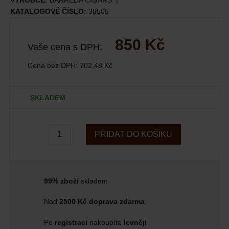
VÝROBCE:
BARREDA CIGÁRS
KATALOGOVÉ ČÍSLO:
38505
850 Kč
Vaše cena s DPH:
Cena bez DPH:
702,48 Kč
SKLADEM
PŘIDAT DO KOŠÍKU
99% zboží
skladem
Nad
2500 Kč doprava zdarma
Po
registraci
nakoupíte
levněji