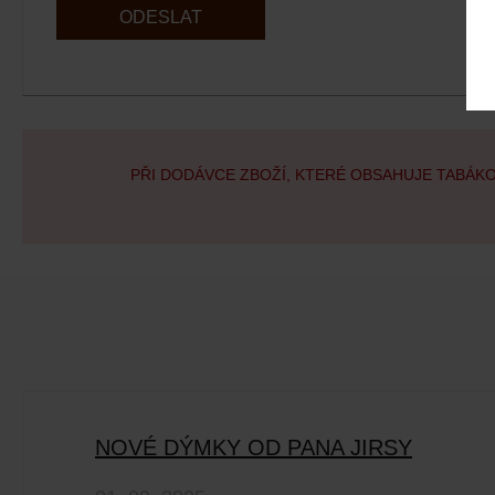
ODESLAT
PŘI DODÁVCE ZBOŽÍ, KTERÉ OBSAHUJE TABÁK
NOVÉ DÝMKY OD PANA JIRSY