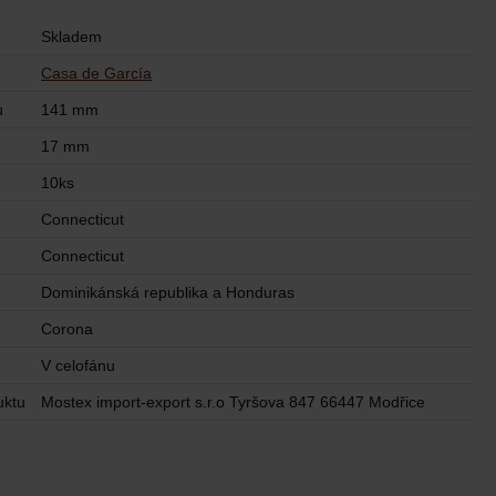
Skladem
Casa de García
u
141 mm
17 mm
10ks
Connecticut
Connecticut
Dominikánská republika a Honduras
Corona
V celofánu
uktu
Mostex import-export s.r.o Tyršova 847 66447 Modřice