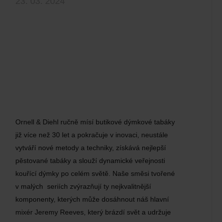
23. 03. 2024
Ornell & Diehl ručně mísí butikové dýmkové tabáky
již více než 30 let a pokračuje v inovaci, neustále
vytváří nové metody a techniky, získává nejlepší
pěstované tabáky a slouží dynamické veřejnosti
kouřící dýmky po celém světě. Naše směsi tvořené
v malých seriích zvýrazňují ty nejkvalitnější
komponenty, kterých může dosáhnout náš hlavní
mixér Jeremy Reeves, který brázdí svět a udržuje