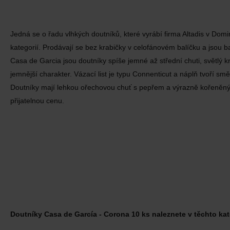
Jedná se o řadu vlhkých doutníků, které vyrábí firma Altadis v Domi
kategorií. Prodávají se bez krabičky v celofánovém balíčku a jsou 
Casa de Garcia jsou doutníky spíše jemné až střední chuti, světlý k
jemnější charakter. Vázací list je typu Connenticut a náplň tvoří 
Doutníky mají lehkou ořechovou chuť s pepřem a výrazně kořeněn
přijatelnou cenu.
Doutníky Casa de García - Corona 10 ks naleznete v těchto kat