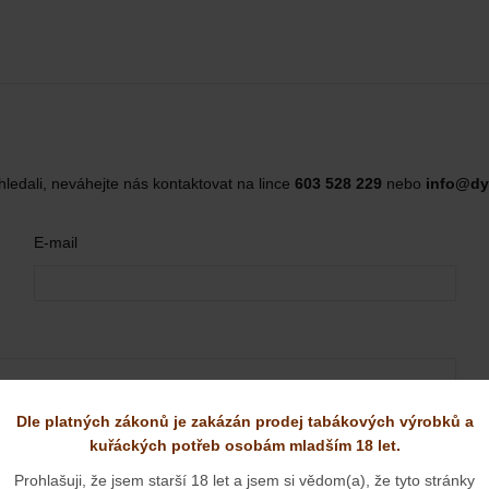
hledali, neváhejte nás kontaktovat na lince
603 528 229
nebo
info@dy
E-mail
Dle platných zákonů je zakázán prodej tabákových výrobků a
kuřáckých potřeb osobám mladším 18 let.
Prohlašuji, že jsem starší 18 let a jsem si vědom(a), že tyto stránky