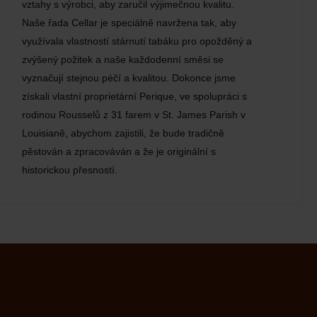
vztahy s výrobci, aby zaručil výjimečnou kvalitu.
Naše řada Cellar je speciálně navržena tak, aby
využívala vlastností stárnutí tabáku pro opožděný a
zvýšený požitek a naše každodenní směsi se
vyznačují stejnou péčí a kvalitou. Dokonce jsme
získali vlastní proprietární Perique, ve spolupráci s
rodinou Rousselů z 31 farem v St. James Parish v
Louisianě, abychom zajistili, že bude tradičně
pěstován a zpracováván a že je originální s
historickou přesností.