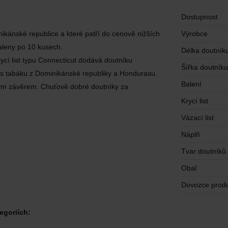
Dostupnost
nikánské republice a které patří do cenově nižších
Výrobce
baleny po 10 kusech.
Délka doutník
rycí list typu Connecticut dodává doutníku
Šířka doutníku
směs tabáku z Dominikánské republiky a Hondurasu.
Balení
ým závěrem. Chuťově dobré doutníky za
Krycí list
Vázací list
Náplň
Tvar doutníků
Obal
Dovozce prod
egoriích: