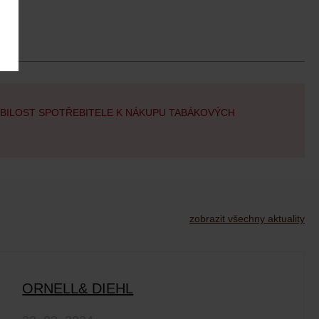
OBILOST SPOTŘEBITELE K NÁKUPU TABÁKOVÝCH
zobrazit všechny aktuality
ORNELL& DIEHL