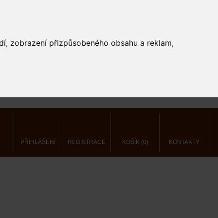
edí, zobrazení přizpůsobeného obsahu a reklam,
PŘIHLÁŠENÍ
REGISTRACE
KOŠÍK (0)
KONTAKTY