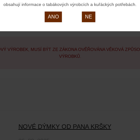
obsahují informace o tabákových výrobcích a kuřáckých potřebách.
ANO
NE
OVÝ VÝROBEK, MUSÍ BÝT ZE ZÁKONA OVĚŘOVÁNA VĚKOVÁ ZPŮS
VÝROBKŮ.
NOVÉ DÝMKY OD PANA KRŠKY