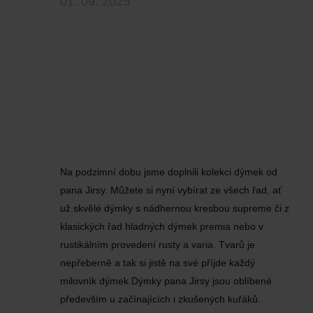
01. 09. 2025
Na podzimní dobu jsme doplnili kolekci dýmek od
pana Jirsy. Můžete si nyní vybírat ze všech řad, ať
už skvělé dýmky s nádhernou kresbou supreme či z
klasických řad hladných dýmek premia nebo v
rustikálním provedení rusty a varia. Tvarů je
nepřeberně a tak si jistě na své příjde každý
milovník dýmek.Dýmky pana Jirsy jsou oblíbené
především u začínajících i zkušených kuřáků.