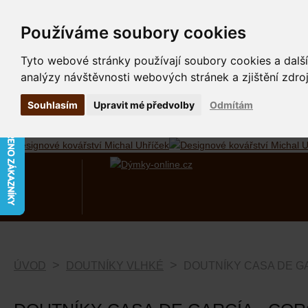
Používáme soubory cookies
Tyto webové stránky používají soubory cookies a další
analýzy návštěvnosti webových stránek a zjištění zdroj
Souhlasím
Upravit mé předvolby
Odmítám
Designové kovářství Michal Uhříček
ÚVOD
DOUTNÍKY VLHKÉ
DOUTNÍKY CASA DE GA