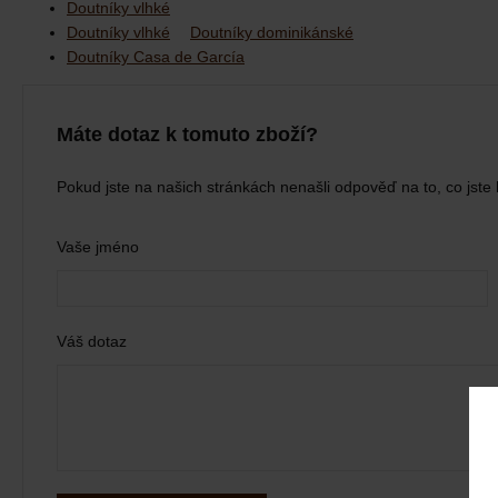
Doutníky vlhké
Doutníky vlhké
Doutníky dominikánské
Doutníky Casa de García
Máte dotaz k tomuto zboží?
Pokud jste na našich stránkách nenašli odpověď na to, co jste 
Vaše jméno
Váš dotaz