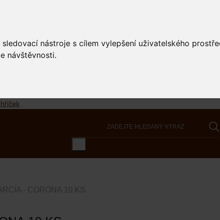
 sledovací nástroje s cílem vylepšení uživatelského prostř
e návštěvnosti.
RCÍA - CORONA 10 KS