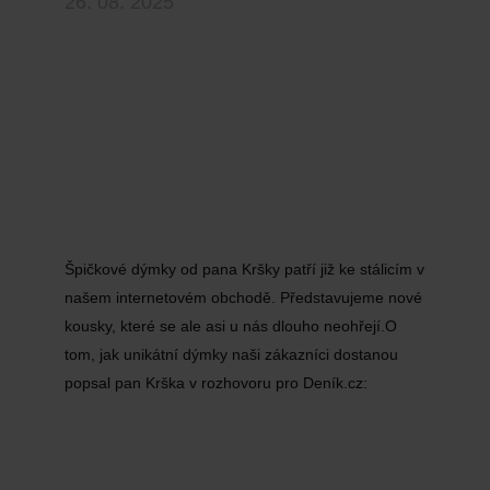
26. 08. 2025
Špičkové dýmky od pana Kršky patří již ke stálicím v
našem internetovém obchodě. Představujeme nové
kousky, které se ale asi u nás dlouho neohřejí.O
tom, jak unikátní dýmky naši zákazníci dostanou
popsal pan Krška v rozhovoru pro Deník.cz: