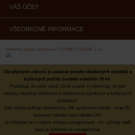
VÁŠ ÚČET
VŠEOBECNÉ INFORMACE
Všechna práva vyhrazena © DÝMKY-ONLINE s.r.o.
Kovaný design
Dle platných zákonů je zakázán prodej tabákových výrobků a
kuřáckých potřeb osobám mladším 18 let.
Prohlašuji, že jsem starší 18 let a jsem si vědom(a), že tyto
stránky obsahují informace o tabákových výrobcích a kuřáckých
potřebách.
Náš eshop ověřuje elektronicky věk systémem Adulto - moje ID,
bankovní identita nebo identita OP.
Je výhodné se v našem eshopu zaregistrovat - viz. výhody oddíl
"proč je výhodné se zaregistrovat.