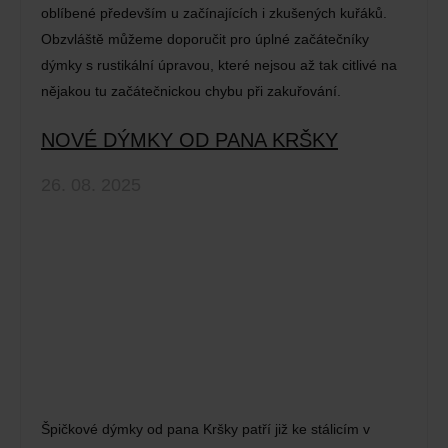
oblíbené především u začínajících i zkušených kuřáků.
Obzvláště můžeme doporučit pro úplné začátečníky
dýmky s rustikální úpravou, které nejsou až tak citlivé na
nějakou tu začátečnickou chybu při zakuřování.
NOVÉ DÝMKY OD PANA KRŠKY
26. 08. 2025
Špičkové dýmky od pana Kršky patří již ke stálicím v