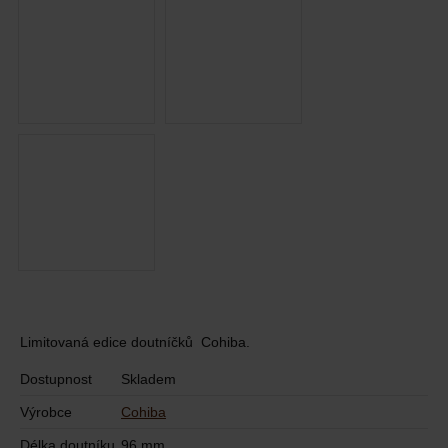
Limitovaná edice doutníčků Cohiba.
Dostupnost
Skladem
Výrobce
Cohiba
Délka doutníku
96 mm