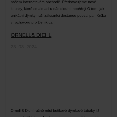
našem internetovém obchodě. Představujeme nové
kousky, které se ale asi u nás dlouho neohřejí.O tom, jak
unikátní dýmky naši zákazníci dostanou popsal pan Krška
v rozhovoru pro Deník.cz:
ORNELL& DIEHL
23. 03. 2024
Ornell & Diehl ručně mísí butikové dýmkové tabáky již