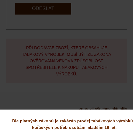
ODESLAT
PŘI DODÁVCE ZBOŽÍ, KTERÉ OBSAHUJE
TABÁKOVÝ VÝROBEK, MUSÍ BÝT ZE ZÁKONA
OVĚŘOVÁNA VĚKOVÁ ZPŮSOBILOST
SPOTŘEBITELE K NÁKUPU TABÁKOVÝCH
VÝROBKŮ.
zobrazit všechny aktuality
Dle platných zákonů je zakázán prodej tabákových výrobků
kuřáckých potřeb osobám mladším 18 let.