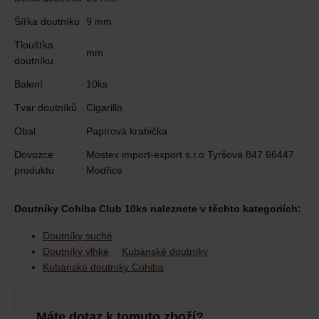
Šířka doutníku
9 mm
Tloušťka
mm
doutníku
Balení
10ks
Tvar doutníků
Cigarillo
Obal
Papírová krabička
Dovozce
Mostex import-export s.r.o Tyršova 847 66447
produktu
Modřice
Doutníky Cohiba Club 10ks naleznete v těchto kategoriích:
Doutníky suché
Doutníky vlhké
Kubánské doutníky
Kubánské doutníky Cohiba
Máte dotaz k tomuto zboží?