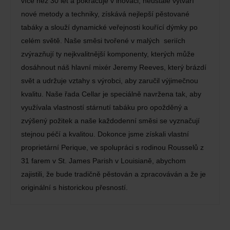
více než 30 let a pokračuje v inovaci, neustále vytváří
nové metody a techniky, získává nejlepší pěstované
tabáky a slouží dynamické veřejnosti kouřící dýmky po
celém světě. Naše směsi tvořené v malých seriích
zvýrazňují ty nejkvalitnější komponenty, kterých může
dosáhnout náš hlavní mixér Jeremy Reeves, který brázdí
svět a udržuje vztahy s výrobci, aby zaručil výjimečnou
kvalitu. Naše řada Cellar je speciálně navržena tak, aby
využívala vlastností stárnutí tabáku pro opožděný a
zvýšený požitek a naše každodenní směsi se vyznačují
stejnou péčí a kvalitou. Dokonce jsme získali vlastní
proprietární Perique, ve spolupráci s rodinou Rousselů z
31 farem v St. James Parish v Louisianě, abychom
zajistili, že bude tradičně pěstován a zpracováván a že je
originální s historickou přesností.