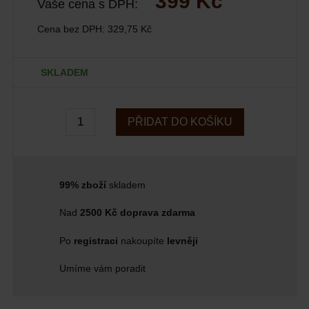
399 Kč
Vaše cena s DPH:
Cena bez DPH:
329,75 Kč
SKLADEM
PŘIDAT DO KOŠÍKU
99% zboží
skladem
Nad
2500 Kč doprava zdarma
Po
registraci
nakoupíte
levněji
Umíme vám poradit