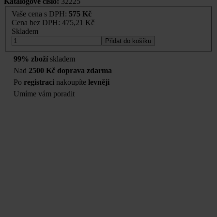
Katalogové číslo:
32225
Vaše cena s DPH:
575 Kč
Cena bez DPH:
475,21 Kč
Skladem
Přidat do košíku
99% zboží
skladem
Nad
2500 Kč doprava zdarma
Po
registraci
nakoupíte
levněji
Umíme vám poradit