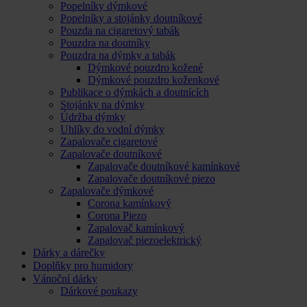
Popelníky dýmkové
Popelníky a stojánky doutníkové
Pouzda na cigaretový tabák
Pouzdra na doutníky
Pouzdra na dýmky a tabák
Dýmkové pouzdro kožené
Dýmkové pouzdro koženkové
Publikace o dýmkách a doutnících
Stojánky na dýmky
Údržba dýmky
Uhlíky do vodní dýmky
Zapalovače cigaretové
Zapalovače doutníkové
Zapalovače doutníkové kamínkové
Zapalovače doutníkové piezo
Zapalovače dýmkové
Corona kamínkový
Corona Piezo
Zapalovač kamínkový
Zapalovač piezoelektrický
Dárky a dárečky
Doplňky pro humidory
Vánoční dárky
Dárkové poukazy