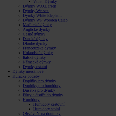
Vauen Dýmky
Dýmky W.O.Larsen
Dýmky Wessex
Dýmky White Elephant
Dýmky WP Wooden Calab
Maďarské dýmky
Anglické dýmky
České dýmky
Dánské dýmky
Dlouhé dýmky
Francouzské dýmky
Holandské dýmky
Italské dýmky
Německé dýmky
Dýmky ostatní
Dýmky meršánové
Kuřácké potřeby
Doplňky pro dýmky
Doplňky pro humidory
Dusátka pro dýmky
Filtry a čističe do dýmky
Humidory
Humidory cestovní
Humidory stolní
Ořezávače na doutníky