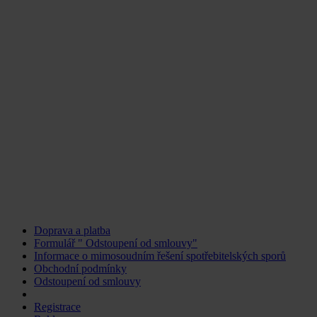
Doprava a platba
Formulář " Odstoupení od smlouvy"
Informace o mimosoudním řešení spotřebitelských sporů
Obchodní podmínky
Odstoupení od smlouvy
Změnit nastavení cookies
Registrace