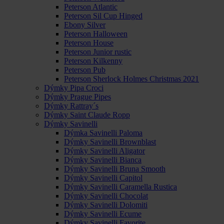
Peterson Atlantic
Peterson Sil Cup Hinged
Ebony Silver
Peterson Halloween
Peterson House
Peterson Junior rustic
Peterson Kilkenny
Peterson Pub
Peterson Sherlock Holmes Christmas 2021
Dýmky Pipa Croci
Dýmky Prague Pipes
Dýmky Rattray´s
Dýmky Saint Claude Ropp
Dýmky Savinelli
Dýmka Savinelli Paloma
Dýmky Savinelli Brownblast
Dýmky Savinelli Aligator
Dýmky Savinelli Bianca
Dýmky Savinelli Bruna Smooth
Dýmky Savinelli Capitol
Dýmky Savinelli Caramella Rustica
Dýmky Savinelli Chocolat
Dýmky Savinelli Dolomiti
Dýmky Savinelli Ecume
Dýmky Savinelli Favorite