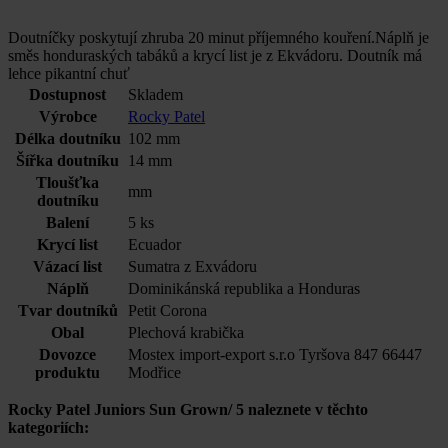
Doutníčky poskytují zhruba 20 minut příjemného kouření.Náplň je
směs honduraských tabáků a krycí list je z Ekvádoru. Doutník má
lehce pikantní chuť
Dostupnost
Skladem
Výrobce
Rocky Patel
Délka doutníku
102 mm
Šířka doutníku
14 mm
Tloušťka
mm
doutníku
Balení
5 ks
Krycí list
Ecuador
Vázací list
Sumatra z Exvádoru
Náplň
Dominikánská republika a Honduras
Tvar doutníků
Petit Corona
Obal
Plechová krabička
Dovozce
Mostex import-export s.r.o Tyršova 847 66447
produktu
Modřice
Rocky Patel Juniors Sun Grown/ 5 naleznete v těchto
kategoriích: