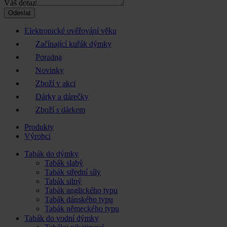
Váš dotaz
Odeslat
Elektronické ověřování věku
Začínající kuřák dýmky
Poradna
Novinky
Zboží v akci
Dárky a dárečky
Zboží s dárkem
Produkty
Výrobci
Tabák do dýmky
Tabák slabý
Tabák střední síly
Tabák silný
Tabák anglického typu
Tabák dánského typu
Tabák německého typu
Tabák do vodní dýmky