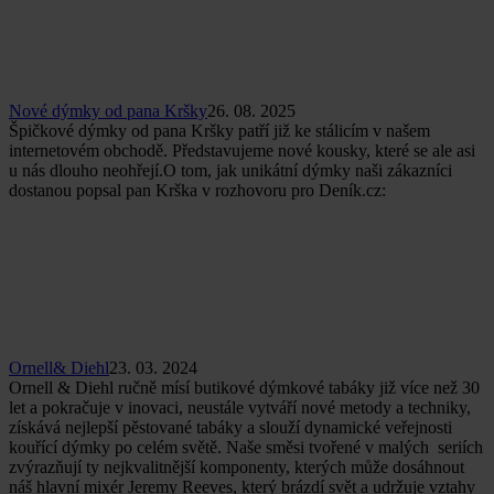
Nové dýmky od pana Kršky
26. 08. 2025
Špičkové dýmky od pana Kršky patří již ke stálicím v našem
internetovém obchodě. Představujeme nové kousky, které se ale asi
u nás dlouho neohřejí.O tom, jak unikátní dýmky naši zákazníci
dostanou popsal pan Krška v rozhovoru pro Deník.cz:
Ornell& Diehl
23. 03. 2024
Ornell & Diehl ručně mísí butikové dýmkové tabáky již více než 30
let a pokračuje v inovaci, neustále vytváří nové metody a techniky,
získává nejlepší pěstované tabáky a slouží dynamické veřejnosti
kouřící dýmky po celém světě. Naše směsi tvořené v malých seriích
zvýrazňují ty nejkvalitnější komponenty, kterých může dosáhnout
náš hlavní mixér Jeremy Reeves, který brázdí svět a udržuje vztahy