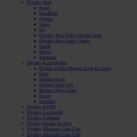
Dýmky Jirsa
Rusty
Sandblast
Premia
Varia
SG
Dýmky Jirsa Petit Smooth/ rustic
Dýmky Jirsa Sandy Select
Sandy
Select
Supreme
Dýmky Karel Krška
Dýmka Krška Maistro King Exclusiv
King
Maistro King
Maistro King AN
Maistro King Extra
Rustic
Standart
Dýmky KOPP
Dýmky Lorenzetti
Dýmky Lubinski
Dýmky Mastro de Paja
Dýmky Missouri Corn Cob
Dýmky Missouri Corn Cob