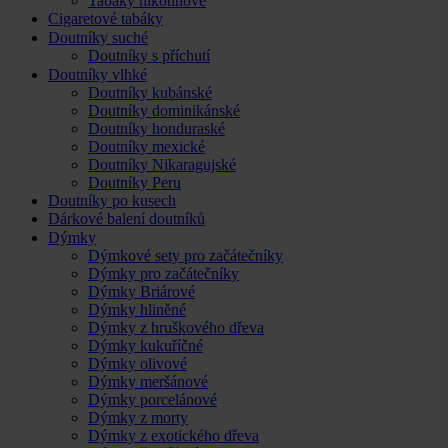
Tabáky nikotinové
Cigaretové tabáky
Doutníky suché
Doutníky s příchutí
Doutníky vlhké
Doutníky kubánské
Doutníky dominikánské
Doutníky honduraské
Doutníky mexické
Doutníky Nikaragujské
Doutníky Peru
Doutníky po kusech
Dárkové balení doutníků
Dýmky
Dýmkové sety pro začátečníky
Dýmky pro začátečníky
Dýmky Briárové
Dýmky hliněné
Dýmky z hruškového dřeva
Dýmky kukuříčné
Dýmky olivové
Dýmky meršánové
Dýmky porcelánové
Dýmky z morty
Dýmky z exotického dřeva