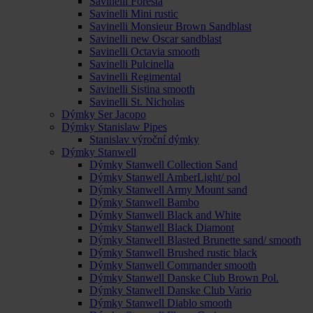
Savinelli Foresta
Savinelli Mini rustic
Savinelli Monsieur Brown Sandblast
Savinelli new Oscar sandblast
Savinelli Octavia smooth
Savinelli Pulcinella
Savinelli Regimental
Savinelli Sistina smooth
Savinelli St. Nicholas
Dýmky Ser Jacopo
Dýmky Stanislaw Pipes
Stanislav výroční dýmky
Dýmky Stanwell
Dýmky Stanwell Collection Sand
Dýmky Stanwell AmberLight/ pol
Dýmky Stanwell Army Mount sand
Dýmky Stanwell Bambo
Dýmky Stanwell Black and White
Dýmky Stanwell Black Diamont
Dýmky Stanwell Blasted Brunette sand/ smooth
Dýmky Stanwell Brushed rustic black
Dýmky Stanwell Commander smooth
Dýmky Stanwell Danske Club Brown Pol.
Dýmky Stanwell Danske Club Vario
Dýmky Stanwell Diablo smooth