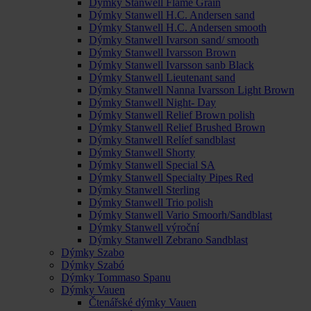
Dýmky Stanwell Flame Grain
Dýmky Stanwell H.C. Andersen sand
Dýmky Stanwell H.C. Andersen smooth
Dýmky Stanwell Ivarson sand/ smooth
Dýmky Stanwell Ivarsson Brown
Dýmky Stanwell Ivarsson sanb Black
Dýmky Stanwell Lieutenant sand
Dýmky Stanwell Nanna Ivarsson Light Brown
Dýmky Stanwell Night- Day
Dýmky Stanwell Relief Brown polish
Dýmky Stanwell Relief Brushed Brown
Dýmky Stanwell Relíef sandblast
Dýmky Stanwell Shorty
Dýmky Stanwell Special SA
Dýmky Stanwell Specialty Pipes Red
Dýmky Stanwell Sterling
Dýmky Stanwell Trio polish
Dýmky Stanwell Vario Smoorh/Sandblast
Dýmky Stanwell výroční
Dýmky Stanwell Zebrano Sandblast
Dýmky Szabo
Dýmky Szabó
Dýmky Tommaso Spanu
Dýmky Vauen
Čtenářské dýmky Vauen