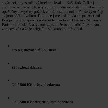
s výrobci, aby zaručil výjimečnou kvalitu. Naše řada Cellar je
speciálně navržena tak, aby využívala vlastností stárnutí tabáku pro
opožděný a zvýšený požitek a naše každodenní směsi se vyznačují
stejnou péčí a kvalitou. Dokonce jsme získali vlastní proprietární
Perique, ve spolupráci s rodinou Rousselů z 31 farem v St. James
Parish v Louisianě, abychom zajistili, že bude tradičně pěstován a
zpracováván a že je originální s historickou přesností.
Pro registrované až
5% sleva
99% zboží
skladem
Od
2 500 Kč
poštovné
zdarma
Od
5 500 Kč
dárek dle vlastního výběru