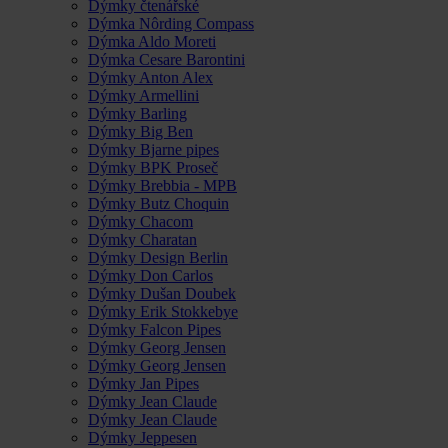
Dýmky čtenářské
Dýmka Nôrding Compass
Dýmka Aldo Moreti
Dýmka Cesare Barontini
Dýmky Anton Alex
Dýmky Armellini
Dýmky Barling
Dýmky Big Ben
Dýmky Bjarne pipes
Dýmky BPK Proseč
Dýmky Brebbia - MPB
Dýmky Butz Choquin
Dýmky Chacom
Dýmky Charatan
Dýmky Design Berlin
Dýmky Don Carlos
Dýmky Dušan Doubek
Dýmky Erik Stokkebye
Dýmky Falcon Pipes
Dýmky Georg Jensen
Dýmky Georg Jensen
Dýmky Jan Pipes
Dýmky Jean Claude
Dýmky Jean Claude
Dýmky Jeppesen