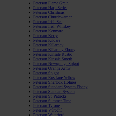
Peterson Flame Grain
Peterson Harp Series
Peterson Christmas
Peterson Churchwarden
Peterson Irish Sea
Peterson Irish Whiskey
Peterson Kenmare
Peterson Kerry
Peterson Kildare
Peterson Killarney
Peterson Killarney Ebony
Peterson Kinsale Rustic
Peterson Kinsale Smoth
Peterson Newgrange Spigot
Peterson Orange Army
Peterson Spigot
Peterson Rosslane Yellow
Peterson Sherlock Holmes
Peterson Standard System Ebony
Peterson Standart System
Peterson St. Patricks
Peterson Summer Time
Peterson Tyrone
Peterson Výroční
Peterson Waterford