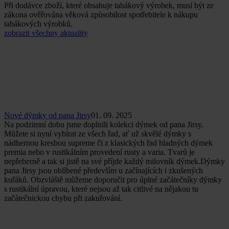
Při dodávce zboží, které obsahuje tabákový výrobek, musí být ze
zákona ověřována věková způsobilost spotřebitele k nákupu
tabákových výrobků.
zobrazit všechny aktuality
Nové dýmky od pana Jirsy
01. 09. 2025
Na podzimní dobu jsme doplnili kolekci dýmek od pana Jirsy.
Můžete si nyní vybírat ze všech řad, ať už skvělé dýmky s
nádhernou kresbou supreme či z klasických řad hladných dýmek
premia nebo v rustikálním provedení rusty a varia. Tvarů je
nepřeberně a tak si jistě na své příjde každý milovník dýmek.Dýmky
pana Jirsy jsou oblíbené především u začínajících i zkušených
kuřáků. Obzvláště můžeme doporučit pro úplné začátečníky dýmky
s rustikální úpravou, které nejsou až tak citlivé na nějakou tu
začátečnickou chybu při zakuřování.