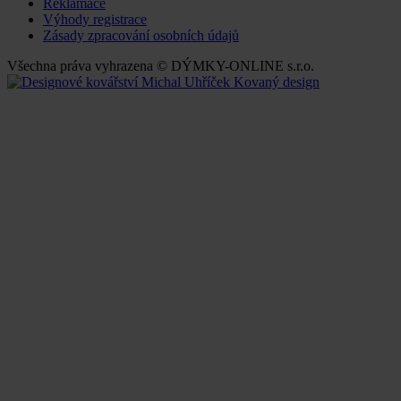
Reklamace
Výhody registrace
Zásady zpracování osobních údajů
Všechna práva vyhrazena © DÝMKY-ONLINE s.r.o.
Kovaný design