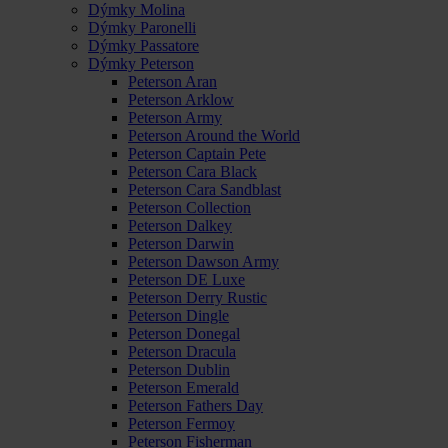
Dýmky Molina
Dýmky Paronelli
Dýmky Passatore
Dýmky Peterson
Peterson Aran
Peterson Arklow
Peterson Army
Peterson Around the World
Peterson Captain Pete
Peterson Cara Black
Peterson Cara Sandblast
Peterson Collection
Peterson Dalkey
Peterson Darwin
Peterson Dawson Army
Peterson DE Luxe
Peterson Derry Rustic
Peterson Dingle
Peterson Donegal
Peterson Dracula
Peterson Dublin
Peterson Emerald
Peterson Fathers Day
Peterson Fermoy
Peterson Fisherman