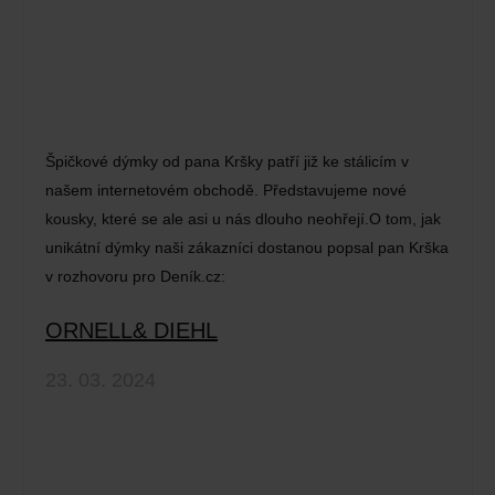
Špičkové dýmky od pana Kršky patří již ke stálicím v
našem internetovém obchodě. Představujeme nové
kousky, které se ale asi u nás dlouho neohřejí.O tom, jak
unikátní dýmky naši zákazníci dostanou popsal pan Krška
v rozhovoru pro Deník.cz:
ORNELL& DIEHL
23. 03. 2024