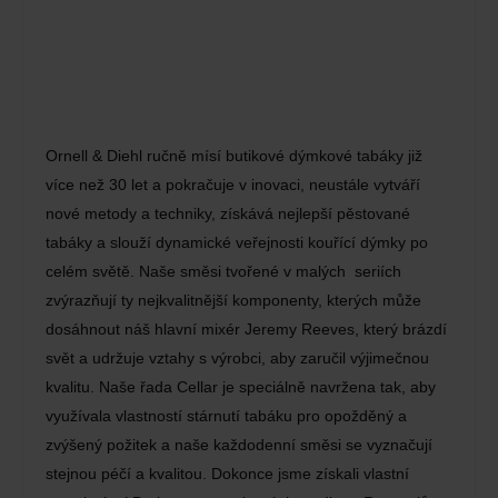
Ornell & Diehl ručně mísí butikové dýmkové tabáky již
více než 30 let a pokračuje v inovaci, neustále vytváří
nové metody a techniky, získává nejlepší pěstované
tabáky a slouží dynamické veřejnosti kouřící dýmky po
celém světě. Naše směsi tvořené v malých seriích
zvýrazňují ty nejkvalitnější komponenty, kterých může
dosáhnout náš hlavní mixér Jeremy Reeves, který brázdí
svět a udržuje vztahy s výrobci, aby zaručil výjimečnou
kvalitu. Naše řada Cellar je speciálně navržena tak, aby
využívala vlastností stárnutí tabáku pro opožděný a
zvýšený požitek a naše každodenní směsi se vyznačují
stejnou péčí a kvalitou. Dokonce jsme získali vlastní