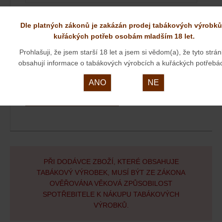
Váš dotaz
Dle platných zákonů je zakázán prodej tabákových výrobků
kuřáckých potřeb osobám mladším 18 let.
Prohlašuji, že jsem starší 18 let a jsem si vědom(a), že tyto strá
obsahují informace o tabákových výrobcích a kuřáckých potřebá
ANO
NE
ODESLAT
PŘI DODÁVCE ZBOŽÍ, KTERÉ OBSAHUJE
TABÁKOVÝ VÝROBEK, MUSÍ BÝT ZE ZÁKONA
OVĚŘOVÁNA VĚKOVÁ ZPŮSOBILOST
SPOTŘEBITELE K NÁKUPU TABÁKOVÝCH
VÝROBKŮ.