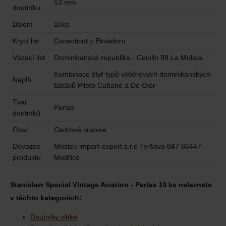
13 mm
doutníku
Balení
10ks
Krycí list
Conecticut z Ekvádoru
Vázací list
Dominikánská republika - Ceiollo 99 La Mulata
Kombinace čtyř typů výběrových dominikánských
Náplň
tabáků Piloto Cubano a De Olor
Tvar
Perlas
doutníků
Obal
Cedrová krabice
Dovozce
Mostex import-export s.r.o Tyršova 847 66447
produktu
Modřice
Stanislaw Special Vintage Aviation - Perlas 10 ks naleznete
v těchto kategoriích:
Doutníky vlhké