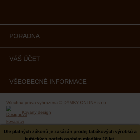
PORADNA
VÁŠ ÚČET
VŠEOBECNÉ INFORMACE
Všechna práva vyhrazena © DÝMKY-ONLINE s.r.o.
Kovaný design
Dle platných zákonů je zakázán prodej tabákových výrobků a
kuřáckých potřeb osobám mladším 18 let.