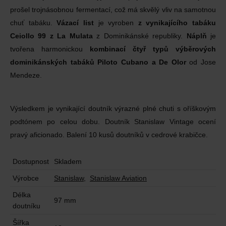
prošel trojnásobnou fermentací, což má skvělý vliv na samotnou
chuť tabáku.
Vázací list
je vyroben
z vynikajícího tabáku
Ceiollo 99 z La Mulata
z Dominikánské republiky.
Náplň
je
tvořena harmonickou
kombinací čtyř typů výběrových
dominikánských tabáků Piloto Cubano a De Olor
od Jose
Mendeze.
Výsledkem je vynikající doutník výrazné plné chuti s oříškovým
podtónem po celou dobu. Doutník Stanislaw Vintage ocení
pravý aficionado. Balení 10 kusů doutníků v cedrové krabičce.
Dostupnost
Skladem
Výrobce
Stanislaw
,
Stanislaw Aviation
Délka
97 mm
doutníku
Šířka