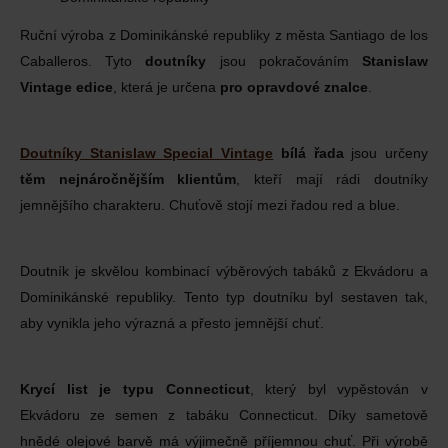
Ruční výroba z Dominikánské republiky z města Santiago de los
Caballeros. Tyto
doutníky
jsou pokračováním
Stanislaw
Vintage edice
, která je určena
pro opravdové znalce
.
Doutníky Stanislaw Special Vintage
bílá řada
jsou určeny
těm nejnáročnějším klientům
, kteří mají rádi doutníky
jemnějšího charakteru. Chuťově stojí mezi řadou red a blue.
Doutník je skvělou kombinací výběrových tabáků z Ekvádoru a
Dominikánské republiky. Tento typ doutníku byl sestaven tak,
aby vynikla jeho výrazná a přesto jemnější chuť.
Krycí list je typu Connecticut
, který byl vypěstován v
Ekvádoru ze semen z tabáku Connecticut. Díky sametově
hnědé olejové barvě má výjimečně příjemnou chuť. Při výrobě