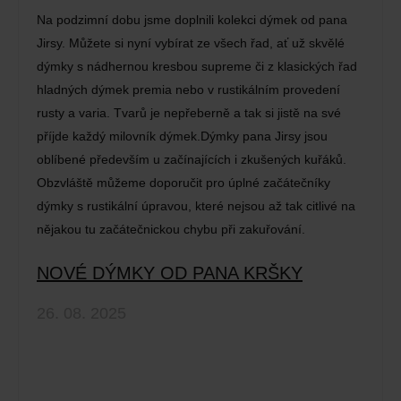
Na podzimní dobu jsme doplnili kolekci dýmek od pana
Jirsy. Můžete si nyní vybírat ze všech řad, ať už skvělé
dýmky s nádhernou kresbou supreme či z klasických řad
hladných dýmek premia nebo v rustikálním provedení
rusty a varia. Tvarů je nepřeberně a tak si jistě na své
příjde každý milovník dýmek.Dýmky pana Jirsy jsou
oblíbené především u začínajících i zkušených kuřáků.
Obzvláště můžeme doporučit pro úplné začátečníky
dýmky s rustikální úpravou, které nejsou až tak citlivé na
nějakou tu začátečnickou chybu při zakuřování.
NOVÉ DÝMKY OD PANA KRŠKY
26. 08. 2025