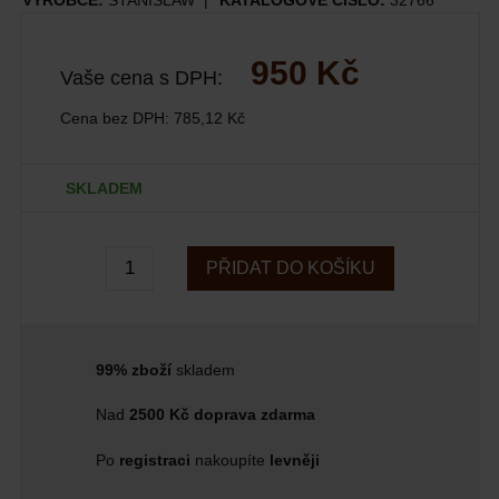
VÝROBCE:
STANISLAW
KATALOGOVÉ ČÍSLO:
32766
950 Kč
Vaše cena s DPH:
Cena bez DPH:
785,12 Kč
SKLADEM
PŘIDAT DO KOŠÍKU
99% zboží
skladem
Nad
2500 Kč doprava zdarma
Po
registraci
nakoupíte
levněji