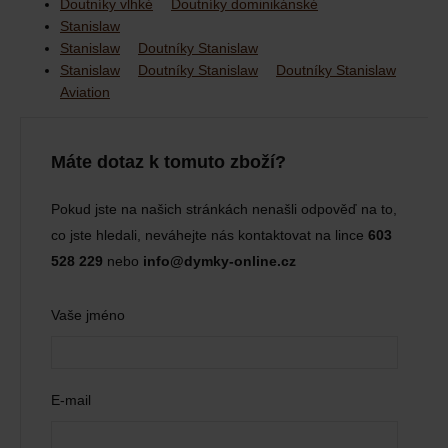
Doutníky vlhké
Doutníky dominikánské
Stanislaw
Stanislaw
Doutníky Stanislaw
Stanislaw
Doutníky Stanislaw
Doutníky Stanislaw
Aviation
Máte dotaz k tomuto zboží?
Pokud jste na našich stránkách nenašli odpověď na to,
co jste hledali, neváhejte nás kontaktovat na lince
603
528 229
nebo
info@dymky-online.cz
Vaše jméno
E-mail