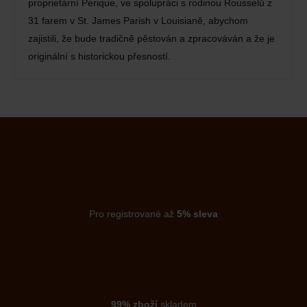
proprietární Perique, ve spolupráci s rodinou Rousselů z
31 farem v St. James Parish v Louisianě, abychom
zajistili, že bude tradičně pěstován a zpracováván a že je
originální s historickou přesností.
Pro registrované až
5% sleva
99% zboží
skladem