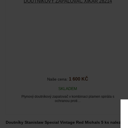
DOUTNÍKOVÝ ZAPALOVAČ XIKAR 28214
1 600 KČ
Naše cena:
SKLADEM
Plynový doutníkový zapalovač v kombinaci plamen spirála s
ochranou proti…
Doutníky Stanislaw Special Vintage Red Michals 5 ks naleznete