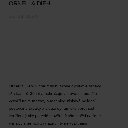
ORNELL& DIEHL
23. 03. 2024
Ornell & Diehl ručně mísí butikové dýmkové tabáky
již více než 30 let a pokračuje v inovaci, neustále
vytváří nové metody a techniky, získává nejlepší
pěstované tabáky a slouží dynamické veřejnosti
kouřící dýmky po celém světě. Naše směsi tvořené
v malých seriích zvýrazňují ty nejkvalitnější