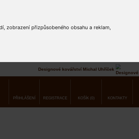
edí, zobrazení přizpůsobeného obsahu a reklam,
Designové kovářství Michal Uhříček
PŘIHLÁŠENÍ
REGISTRACE
KOŠÍK (0)
KONTAKTY