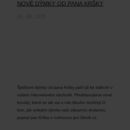
NOVÉ DÝMKY OD PANA KRŠKY
26. 08. 2025
Špičkové dýmky od pana Kršky patří již ke stálicím v
našem internetovém obchodě. Představujeme nové
kousky, které se ale asi u nás dlouho neohřejí.O
tom, jak unikátní dýmky naši zákazníci dostanou
popsal pan Krška v rozhovoru pro Deník.cz: