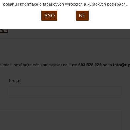
obsahují informace o tabákových výrobcích a kuřáckých potřebách.
ANO
NE
e Red
hledali, neváhejte nás kontaktovat na lince
603 528 229
nebo
info@dy
E-mail