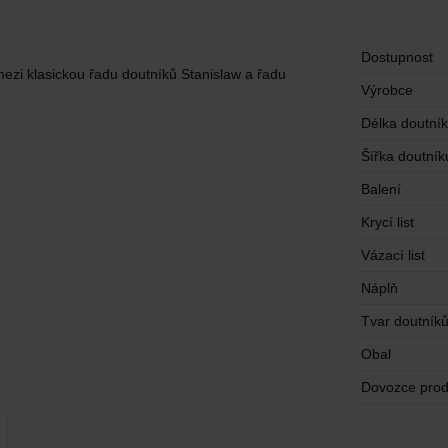
Dostupnost
mezi klasickou řadu doutníků Stanislaw a řadu
Výrobce
Délka doutní
Šířka doutník
Balení
Krycí list
Vázací list
Náplň
Tvar doutník
Obal
Dovozce prod