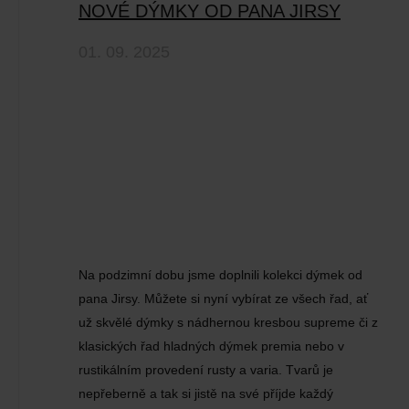
NOVÉ DÝMKY OD PANA JIRSY
01. 09. 2025
Na podzimní dobu jsme doplnili kolekci dýmek od
pana Jirsy. Můžete si nyní vybírat ze všech řad, ať
už skvělé dýmky s nádhernou kresbou supreme či z
klasických řad hladných dýmek premia nebo v
rustikálním provedení rusty a varia. Tvarů je
nepřeberně a tak si jistě na své příjde každý