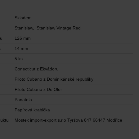
Skladem
Stanislaw
,
Stanislaw Vintage Red
ku
126 mm
u
14 mm
5 ks
Conecticut z Ekvádoru
Piloto Cubano z Dominikánské republiky
Piloto Cubano z De Olor
ů
Panatela
Papírová krabička
uktu
Mostex import-export s.r.o Tyršova 847 66447 Modřice