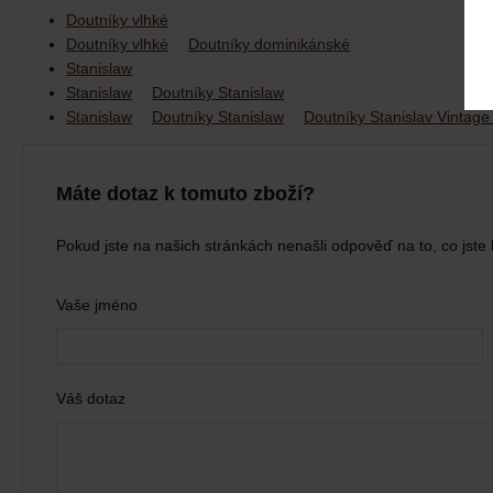
Doutníky vlhké
Doutníky vlhké
Doutníky dominikánské
Stanislaw
Stanislaw
Doutníky Stanislaw
Stanislaw
Doutníky Stanislaw
Doutníky Stanislav Vintag
Máte dotaz k tomuto zboží?
Pokud jste na našich stránkách nenašli odpověď na to, co jste 
Vaše jméno
Váš dotaz