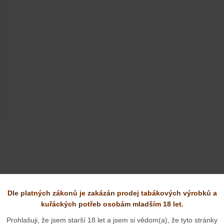
Dle platných zákonů je zakázán prodej tabákových výrobků a
kuřáckých potřeb osobám mladším 18 let.
 v těchto kategoriích:
Prohlašuji, že jsem starší 18 let a jsem si vědom(a), že tyto stránky