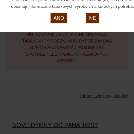
obsahují informace o tabákových výrobcích a kuřáckých potřebá
ANO
NE
PŘI DODÁVCE ZBOŽÍ, KTERÉ OBSAHUJE
TABÁKOVÝ VÝROBEK, MUSÍ BÝT ZE ZÁKONA
OVĚŘOVÁNA VĚKOVÁ ZPŮSOBILOST
SPOTŘEBITELE K NÁKUPU TABÁKOVÝCH
VÝROBKŮ.
zobrazit všechny aktuality
NOVÉ DÝMKY OD PANA JIRSY