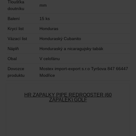
Tloušťka
mm
doutníku
Balení
15 ks
Krycí list
Honduras
Vázací list
Honduraský Cubanito
Náplň
Honduraský a nicaragujsky tabák
Obal
V celofánu
Dovozce
Mostex import-export s.r.o Tyršova 847 66447
produktu
Modřice
HR ZÁPALKY PIPE REDROOSTER (60
ZÁPALEK) GOLF