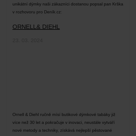
unikátní dýmky naši zákazníci dostanou popsal pan Krška
v rozhovoru pro Deník.cz:
ORNELL& DIEHL
23. 03. 2024
Ornell & Diehl ručně mísí butikové dýmkové tabáky již
více než 30 let a pokračuje v inovaci, neustále vytváří
nové metody a techniky, získává nejlepší pěstované