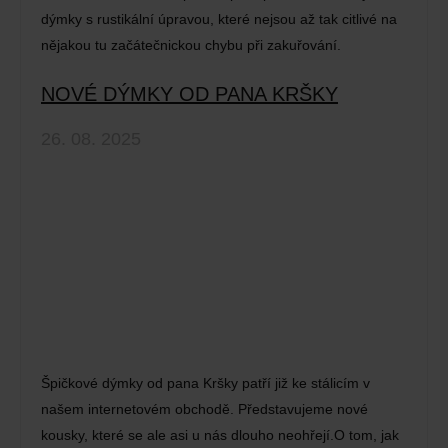
dýmky s rustikální úpravou, které nejsou až tak citlivé na
nějakou tu začátečnickou chybu při zakuřování.
NOVÉ DÝMKY OD PANA KRŠKY
26. 08. 2025
Špičkové dýmky od pana Kršky patří již ke stálicím v
našem internetovém obchodě. Představujeme nové
kousky, které se ale asi u nás dlouho neohřejí.O tom, jak