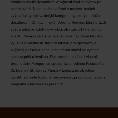
tabáky a slouží dynamické veřejnosti kouřící dýmky po
celém světě. Naše směsi tvořené v malých seriích
zvýrazňují ty nejkvalitnější komponenty, kterých může
dosáhnout náš hlavní mixér Jeremy Reeves, který brázdí
svět a udržuje vztahy s výrobci, aby zaručil výjimečnou
kvalitu. Naše řada Cellar je speciálně navržena tak, aby
využívala vlastností stárnutí tabáku pro opožděný a
zvýšený požitek a naše každodenní směsi se vyznačují
stejnou péčí a kvalitou. Dokonce jsme získali vlastní
proprietární Perique, ve spolupráci s rodinou Rousselů z
31 farem v St. James Parish v Louisianě, abychom
zajistili, že bude tradičně pěstován a zpracováván a že je
originální s historickou přesností.