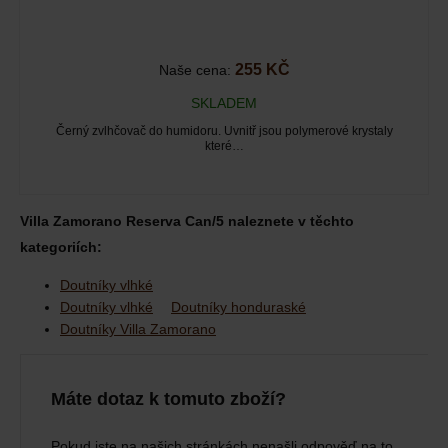
255 KČ
Naše cena:
SKLADEM
Černý zvlhčovač do humidoru. Uvnitř jsou polymerové krystaly
které…
Villa Zamorano Reserva Can/5 naleznete v těchto
kategoriích:
Doutníky vlhké
Doutníky vlhké
Doutníky honduraské
Doutníky Villa Zamorano
Máte dotaz k tomuto zboží?
Pokud jste na našich stránkách nenašli odpověď na to,