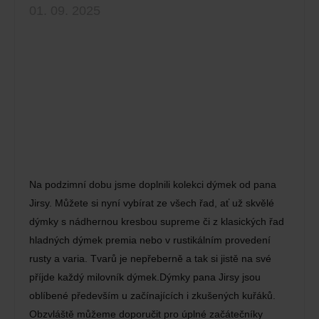
01. 09. 2025
Na podzimní dobu jsme doplnili kolekci dýmek od pana
Jirsy. Můžete si nyní vybírat ze všech řad, ať už skvělé
dýmky s nádhernou kresbou supreme či z klasických řad
hladných dýmek premia nebo v rustikálním provedení
rusty a varia. Tvarů je nepřeberně a tak si jistě na své
příjde každý milovník dýmek.Dýmky pana Jirsy jsou
oblíbené především u začínajících i zkušených kuřáků.
Obzvláště můžeme doporučit pro úplné začátečníky