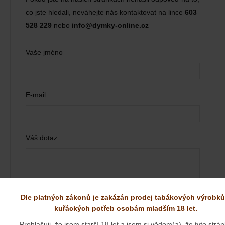
co jste hledali, neváhejte nás kontaktovat na lince
603
528 229
nebo
info@dymky-online.cz
Vaše jméno
E-mail
Váš dotaz
Dle platných zákonů je zakázán prodej tabákových výrobků
kuřáckých potřeb osobám mladším 18 let.
ODESLAT
Prohlašuji, že jsem starší 18 let a jsem si vědom(a), že tyto strá