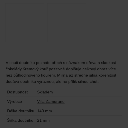
V chuti doutníku poznáte ořech s náznakem dřeva a sladkost
čokolády.Krémový kouř pozitivně doplňuje celkový obraz více
než půlhodinového kouření. Mírná až středně silná kořenitost
dodává doutníku výraznou, ale ne příliš silnou chuť.
Dostupnost
Skladem
Výrobce
Villa Zamorano
Délka doutníku
140 mm
Šířka doutníku
21 mm