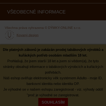
VŠEOBECNÉ INFORMACE
Všechna práva vyhrazena © DÝMKY-ONLINE s.r.o.
Kovaný design
Dle platných zákonů je zakázán prodej tabákových výrobků a
kuřáckých potřeb osobám mladším 18 let.
Prohlašuji, že jsem starší 18 let a jsem si vědom(a), že tyto
stránky obsahují informace o tabákových výrobcích a kuřáckých
potřebách.
Náš eshop ověřuje elektronicky věk systémem Adulto - moje ID,
bankovní identita nebo identita OP.
Je výhodné se v našem eshopu zaregistrovat - viz. výhody oddíl
"proč je výhodné se zaregistrovat.
SOUHLASÍM