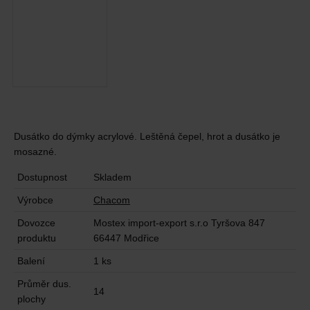
Dusátko do dýmky acrylové. Leštěná čepel, hrot a dusátko je
mosazné.
Dostupnost
Skladem
Výrobce
Chacom
Dovozce
Mostex import-export s.r.o Tyršova 847
produktu
66447 Modřice
Balení
1 ks
Průměr dus.
14
plochy