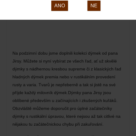
ANO
NE
Na podzimní dobu jsme doplnili kolekci dýmek od pana
Jirsy. Můžete si nyní vybírat ze všech řad, ať už skvělé
dýmky s nádhernou kresbou supreme či z klasických řad
hladných dýmek premia nebo v rustikálním provedení
rusty a varia. Tvarů je nepřeberně a tak si jistě na své
příjde každý milovník dýmek.Dýmky pana Jirsy jsou
oblíbené především u začínajících i zkušených kuřáků.
Obzvláště můžeme doporučit pro úplné začátečníky
dýmky s rustikální úpravou, které nejsou až tak citlivé na
nějakou tu začátečnickou chybu při zakuřování.