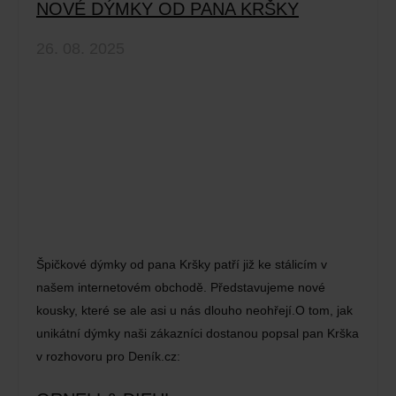
NOVÉ DÝMKY OD PANA KRŠKY
26. 08. 2025
Špičkové dýmky od pana Kršky patří již ke stálicím v
našem internetovém obchodě. Představujeme nové
kousky, které se ale asi u nás dlouho neohřejí.O tom, jak
unikátní dýmky naši zákazníci dostanou popsal pan Krška
v rozhovoru pro Deník.cz: