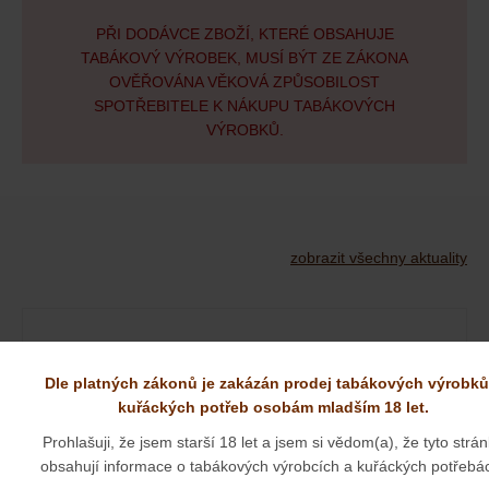
PŘI DODÁVCE ZBOŽÍ, KTERÉ OBSAHUJE
TABÁKOVÝ VÝROBEK, MUSÍ BÝT ZE ZÁKONA
OVĚŘOVÁNA VĚKOVÁ ZPŮSOBILOST
SPOTŘEBITELE K NÁKUPU TABÁKOVÝCH
VÝROBKŮ.
zobrazit všechny aktuality
NOVÉ DÝMKY OD PANA JIRSY
Dle platných zákonů je zakázán prodej tabákových výrobků
kuřáckých potřeb osobám mladším 18 let.
01. 09. 2025
Prohlašuji, že jsem starší 18 let a jsem si vědom(a), že tyto strá
obsahují informace o tabákových výrobcích a kuřáckých potřebá