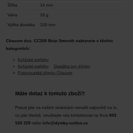
Šířka
14 mm
Váha
20 g
Výška dusátka
100 mm
Chacom dus. CC200 Briar Smooth naleznete v těchto
kategoriích:
Kuřácké potřeby
Kuřácké potřeby
Dusátka pro dýmky
Francouzské dýmky Chacom
Máte dotaz k tomuto zboží?
Pokud jste na našich stránkách nenašli odpověď na to,
co jste hledali, neváhejte nás kontaktovat na lince
603
528 229
nebo
info@dymky-online.cz