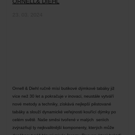
ORNELL& DIEHL
23. 03. 2024
Ornell & Diehl ručně mísí butikové dýmkové tabáky již
více než 30 let a pokračuje v inovaci, neustále vytváří
nové metody a techniky, získává nejlepší pěstované
tabáky a slouží dynamické veřejnosti kouřící dýmky po
celém světě. Naše směsi tvořené v malých seriích
zvýrazňují ty nejkvalitnější komponenty, kterých může