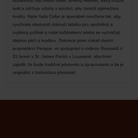
dosáhnout náš hlavní mixér Jeremy Reeves, který brázdí
svět a udržuje vztahy s výrobci, aby zaručil výjimečnou
kvalitu. Naše řada Cellar je speciálně navržena tak, aby
využívala vlastností stárnutí tabáku pro opožděný a
zvýšený požitek a naše každodenní směsi se vyznačují
stejnou péčí a kvalitou. Dokonce jsme získali vlastní
proprietární Perique, ve spolupráci s rodinou Rousselů z
31 farem v St. James Parish v Louisianě, abychom
zajistili, že bude tradičně pěstován a zpracováván a že je
originální s historickou přesností.