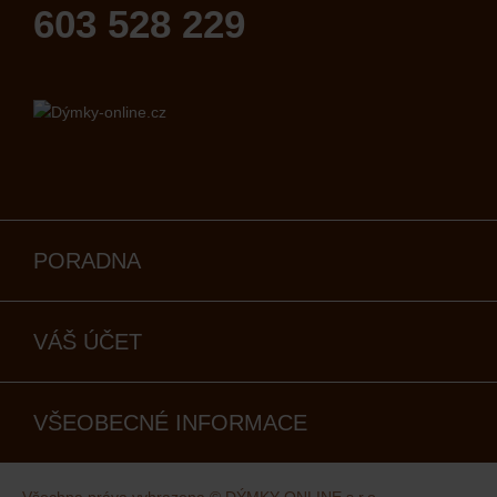
603 528 229
PORADNA
VÁŠ ÚČET
VŠEOBECNÉ INFORMACE
Všechna práva vyhrazena © DÝMKY-ONLINE s.r.o.