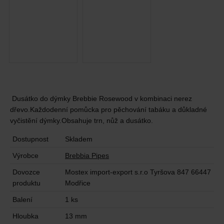
Dusátko do dýmky Brebbie Rosewood v kombinaci nerez
dřevo.Každodenní pomůcka pro pěchování tabáku a důkladné
vyčistění dýmky.Obsahuje trn, nůž a dusátko.
Dostupnost
Skladem
Výrobce
Brebbia Pipes
Dovozce
Mostex import-export s.r.o Tyršova 847 66447
produktu
Modřice
Balení
1 ks
Hloubka
13 mm