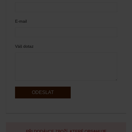
E-mail
Váš dotaz
ODESLAT
PŘI DODÁVCE ZBOŽÍ, KTERÉ OBSAHUJE