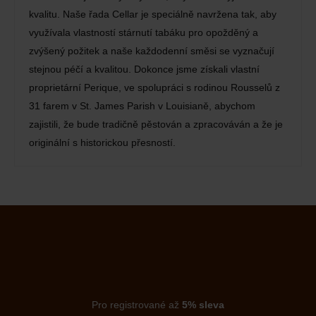
kvalitu. Naše řada Cellar je speciálně navržena tak, aby
využívala vlastností stárnutí tabáku pro opožděný a
zvýšený požitek a naše každodenní směsi se vyznačují
stejnou péčí a kvalitou. Dokonce jsme získali vlastní
proprietární Perique, ve spolupráci s rodinou Rousselů z
31 farem v St. James Parish v Louisianě, abychom
zajistili, že bude tradičně pěstován a zpracováván a že je
originální s historickou přesností.
Pro registrované až
5% sleva