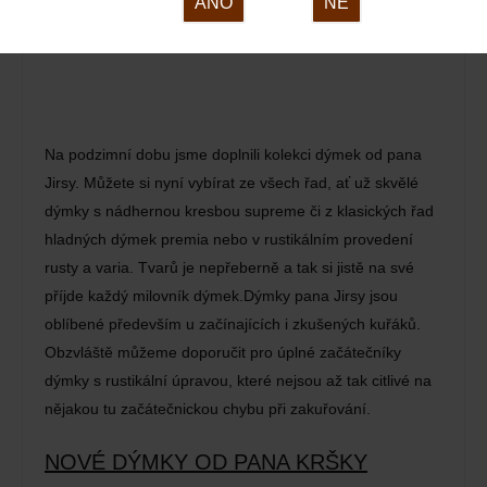
ANO
NE
Na podzimní dobu jsme doplnili kolekci dýmek od pana
Jirsy. Můžete si nyní vybírat ze všech řad, ať už skvělé
dýmky s nádhernou kresbou supreme či z klasických řad
hladných dýmek premia nebo v rustikálním provedení
rusty a varia. Tvarů je nepřeberně a tak si jistě na své
příjde každý milovník dýmek.Dýmky pana Jirsy jsou
oblíbené především u začínajících i zkušených kuřáků.
Obzvláště můžeme doporučit pro úplné začátečníky
dýmky s rustikální úpravou, které nejsou až tak citlivé na
nějakou tu začátečnickou chybu při zakuřování.
NOVÉ DÝMKY OD PANA KRŠKY