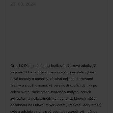
23. 03. 2024
Ornell & Diehl ručně mísí butikové dýmkové tabáky již
více než 30 let a pokračuje v inovaci, neustále vytváří
nové metody a techniky, získává nejlepší pěstované
tabáky a slouží dynamické veřejnosti kouřící dýmky po
celém světě. Naše směsi tvořené v malých seriích
zvýrazňují ty nejkvalitnější komponenty, kterých může
dosáhnout náš hlavní mixér Jeremy Reeves, který brázdí
svět a udržuje vztahy s výrobci, aby zaručil výjimečnou