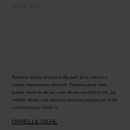
26. 08. 2025
Špičkové dýmky od pana Kršky patří již ke stálicím v
našem internetovém obchodě. Představujeme nové
kousky, které se ale asi u nás dlouho neohřejí.O tom, jak
unikátní dýmky naši zákazníci dostanou popsal pan Krška
v rozhovoru pro Deník.cz:
ORNELL& DIEHL