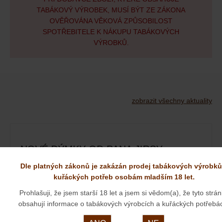
TABÁKOVÝ VÝROBEK, MUSÍ BÝT ZE ZÁKONA
OVĚŘOVÁNA VĚKOVÁ ZPŮSOBILOST
SPOTŘEBITELE K NÁKUPU TABÁKOVÝCH
VÝROBKŮ.
zobrazit všechny aktuality
NOVÉ DÝMKY OD PANA JIRSY
Dle platných zákonů je zakázán prodej tabákových výrobků
01. 09. 2025
kuřáckých potřeb osobám mladším 18 let.
Prohlašuji, že jsem starší 18 let a jsem si vědom(a), že tyto strá
obsahují informace o tabákových výrobcích a kuřáckých potřebá