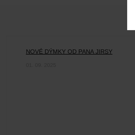
NOVÉ DÝMKY OD PANA JIRSY
01. 09. 2025