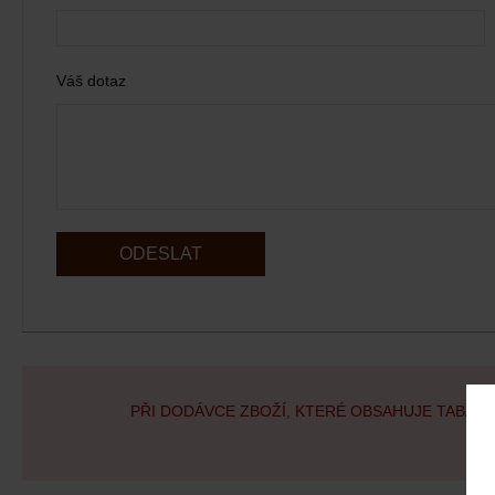
Váš dotaz
ODESLAT
PŘI DODÁVCE ZBOŽÍ, KTERÉ OBSAHUJE TABÁK