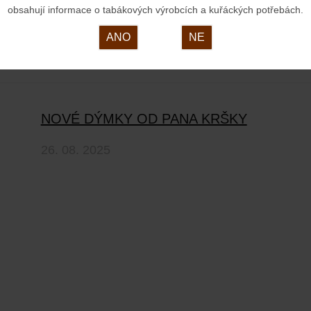
obsahují informace o tabákových výrobcích a kuřáckých potřebách.
ANO
NE
NOVÉ DÝMKY OD PANA KRŠKY
26. 08. 2025