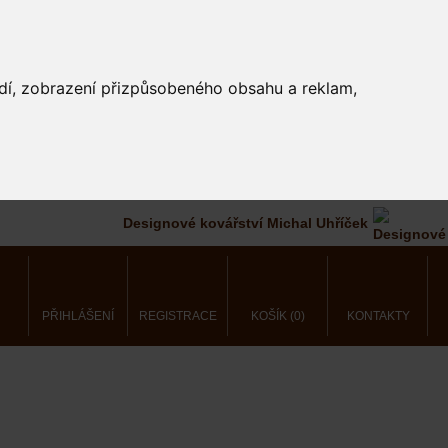
edí, zobrazení přizpůsobeného obsahu a reklam,
Designové kovářství Michal Uhříček
PŘIHLÁŠENÍ
REGISTRACE
KOŠÍK (0)
KONTAKTY