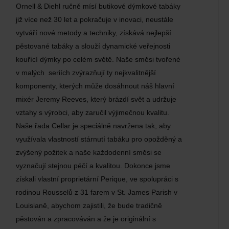
Ornell & Diehl ručně mísí butikové dýmkové tabáky
již více než 30 let a pokračuje v inovaci, neustále
vytváří nové metody a techniky, získává nejlepší
pěstované tabáky a slouží dynamické veřejnosti
kouřící dýmky po celém světě. Naše směsi tvořené
v malých seriích zvýrazňují ty nejkvalitnější
komponenty, kterých může dosáhnout náš hlavní
mixér Jeremy Reeves, který brázdí svět a udržuje
vztahy s výrobci, aby zaručil výjimečnou kvalitu.
Naše řada Cellar je speciálně navržena tak, aby
využívala vlastností stárnutí tabáku pro opožděný a
zvýšený požitek a naše každodenní směsi se
vyznačují stejnou péčí a kvalitou. Dokonce jsme
získali vlastní proprietární Perique, ve spolupráci s
rodinou Rousselů z 31 farem v St. James Parish v
Louisianě, abychom zajistili, že bude tradičně
pěstován a zpracováván a že je originální s