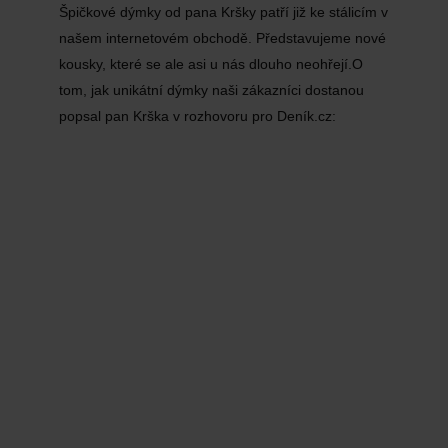
Špičkové dýmky od pana Kršky patří již ke stálicím v
našem internetovém obchodě. Představujeme nové
kousky, které se ale asi u nás dlouho neohřejí.O
tom, jak unikátní dýmky naši zákazníci dostanou
popsal pan Krška v rozhovoru pro Deník.cz: