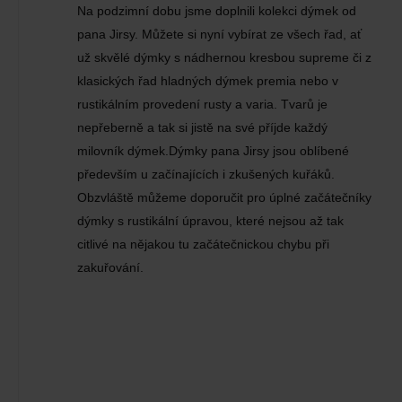
Na podzimní dobu jsme doplnili kolekci dýmek od
pana Jirsy. Můžete si nyní vybírat ze všech řad, ať
už skvělé dýmky s nádhernou kresbou supreme či z
klasických řad hladných dýmek premia nebo v
rustikálním provedení rusty a varia. Tvarů je
nepřeberně a tak si jistě na své příjde každý
milovník dýmek.Dýmky pana Jirsy jsou oblíbené
především u začínajících i zkušených kuřáků.
Obzvláště můžeme doporučit pro úplné začátečníky
dýmky s rustikální úpravou, které nejsou až tak
citlivé na nějakou tu začátečnickou chybu při
zakuřování.