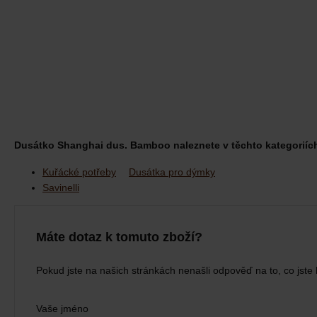
Dusátko Shanghai dus. Bamboo naleznete v těchto kategoriíc
Kuřácké potřeby
Dusátka pro dýmky
Savinelli
Máte dotaz k tomuto zboží?
Pokud jste na našich stránkách nenašli odpověď na to, co jste 
Vaše jméno