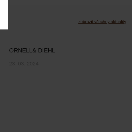
zobrazit všechny aktuality
ORNELL& DIEHL
23. 03. 2024