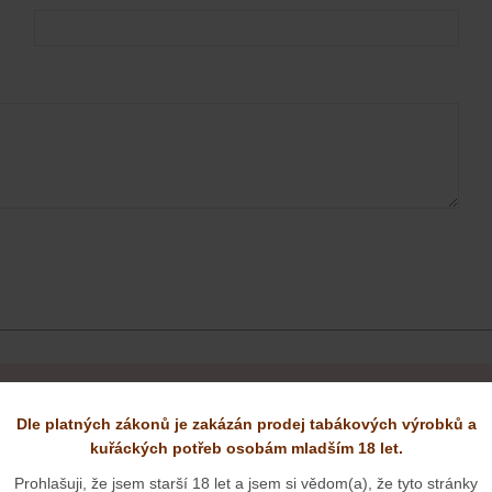
OVÝ VÝROBEK, MUSÍ BÝT ZE ZÁKONA OVĚŘOVÁNA VĚKOVÁ ZPŮS
Dle platných zákonů je zakázán prodej tabákových výrobků a
VÝROBKŮ.
kuřáckých potřeb osobám mladším 18 let.
Prohlašuji, že jsem starší 18 let a jsem si vědom(a), že tyto stránky