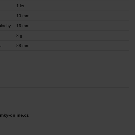
1 ks
10 mm
plochy
16 mm
8 g
a
88 mm
mky-online.cz