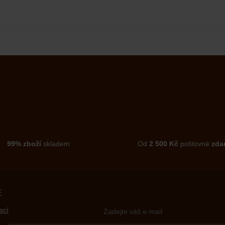
99% zboží
skladem
Od
2 500 Kč
poštovné
zda
E
ací