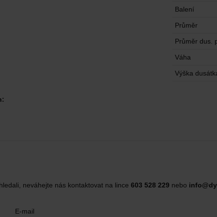
Balení
Průměr
Průměr dus. 
Váha
Výška dusátk
h:
hledali, neváhejte nás kontaktovat na lince
603 528 229
nebo
info@dy
E-mail