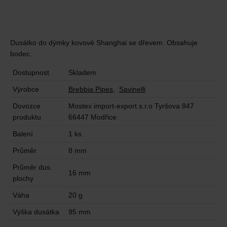
Dusátko do dýmky kovové Shanghai se dřevem. Obsahuje
bodec.
Dostupnost
Skladem
Výrobce
Brebbia Pipes
,
Savinelli
Dovozce
Mostex import-export s.r.o Tyršova 847
produktu
66447 Modřice
Balení
1 ks
Průměr
8 mm
Průměr dus.
16 mm
plochy
Váha
20 g
Výška dusátka
95 mm