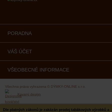
PORADNA
VÁŠ ÚČET
VŠEOBECNÉ INFORMACE
Všechna práva vyhrazena © DÝMKY-ONLINE s.r.o.
Kovaný design
Dle platných zákonů je zakázán prodej tabákových výrobků a