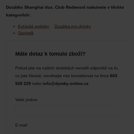
Dusátko Shanghai dus. Club Redwood naleznete v těchto
kategoriích:
Kuřácké potřeby
Dusátka pro dýmky
Savinelli
Máte dotaz k tomuto zboží?
Pokud jste na našich stránkách nenašli odpověď na to,
co jste hledali, neváhejte nás kontaktovat na lince
603
528 229
nebo
info@dymky-online.cz
Vaše jméno
E-mail