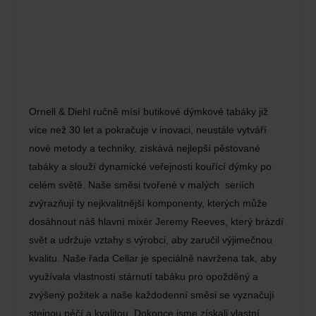
Ornell & Diehl ručně mísí butikové dýmkové tabáky již
více než 30 let a pokračuje v inovaci, neustále vytváří
nové metody a techniky, získává nejlepší pěstované
tabáky a slouží dynamické veřejnosti kouřící dýmky po
celém světě. Naše směsi tvořené v malých seriích
zvýrazňují ty nejkvalitnější komponenty, kterých může
dosáhnout náš hlavní mixér Jeremy Reeves, který brázdí
svět a udržuje vztahy s výrobci, aby zaručil výjimečnou
kvalitu. Naše řada Cellar je speciálně navržena tak, aby
využívala vlastností stárnutí tabáku pro opožděný a
zvýšený požitek a naše každodenní směsi se vyznačují
stejnou péčí a kvalitou. Dokonce jsme získali vlastní