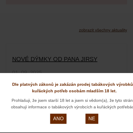
zobrazit všechny aktuality
NOVÉ DÝMKY OD PANA JIRSY
01. 09. 2025
Dle platných zákonů je zakázán prodej tabákových výrobků
kuřáckých potřeb osobám mladším 18 let.
Prohlašuji, že jsem starší 18 let a jsem si vědom(a), že tyto strá
obsahují informace o tabákových výrobcích a kuřáckých potřebá
ANO
NE