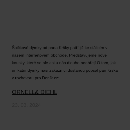
Špičkové dýmky od pana Kršky patří již ke stálicím v
našem internetovém obchodě. Představujeme nové
kousky, které se ale asi u nás dlouho neohřejí.O tom, jak
unikátní dýmky naši zákazníci dostanou popsal pan Krška
v rozhovoru pro Deník.cz:
ORNELL& DIEHL
23. 03. 2024