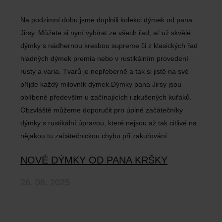
Na podzimní dobu jsme doplnili kolekci dýmek od pana
Jirsy. Můžete si nyní vybírat ze všech řad, ať už skvělé
dýmky s nádhernou kresbou supreme či z klasických řad
hladných dýmek premia nebo v rustikálním provedení
rusty a varia. Tvarů je nepřeberně a tak si jistě na své
příjde každý milovník dýmek.Dýmky pana Jirsy jsou
oblíbené především u začínajících i zkušených kuřáků.
Obzvláště můžeme doporučit pro úplné začátečníky
dýmky s rustikální úpravou, které nejsou až tak citlivé na
nějakou tu začátečnickou chybu při zakuřování.
NOVÉ DÝMKY OD PANA KRŠKY
26. 08. 2025