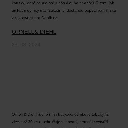
kousky, které se ale asi u nás dlouho neohřejí.O tom, jak
unikátní dýmky naši zákazníci dostanou popsal pan Krška
v rozhovoru pro Deník.cz:
ORNELL& DIEHL
23. 03. 2024
Ornell & Diehl ručně mísí butikové dýmkové tabáky již
více než 30 let a pokračuje v inovaci, neustále vytváří