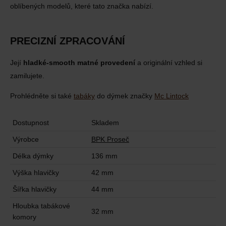
oblíbených modelů, které tato značka nabízí.
PRECIZNÍ ZPRACOVÁNÍ
Její
hladké-smooth matné provedení
a originální vzhled si
zamilujete.
Prohlédněte si také
tabáky
do dýmek značky
Mc Lintock
Dostupnost
Skladem
Výrobce
BPK Proseč
Délka dýmky
136 mm
Výška hlavičky
42 mm
Šířka hlavičky
44 mm
Hloubka tabákové
32 mm
komory