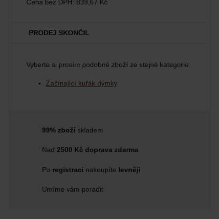
Cena bez DPH:
839,67 Kč
PRODEJ SKONČIL
Vyberte si prosím podobné zboží ze stejné kategorie:
Začínající kuřák dýmky
99% zboží
skladem
Nad
2500 Kč doprava zdarma
Po
registraci
nakoupíte
levněji
Umíme vám poradit