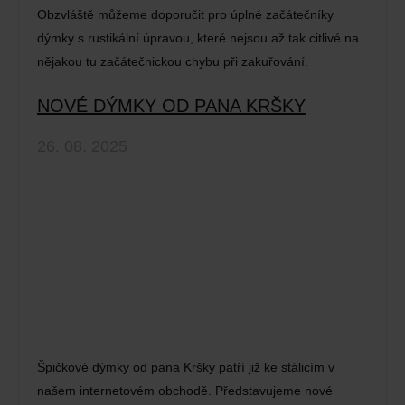
Obzvláště můžeme doporučit pro úplné začátečníky
dýmky s rustikální úpravou, které nejsou až tak citlivé na
nějakou tu začátečnickou chybu při zakuřování.
NOVÉ DÝMKY OD PANA KRŠKY
26. 08. 2025
Špičkové dýmky od pana Kršky patří již ke stálicím v
našem internetovém obchodě. Představujeme nové