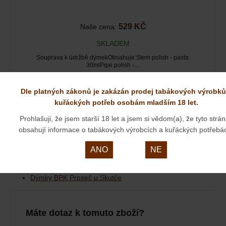
529 KČ
Naše cena:
SKLADEM
Souprava k údržbě dýmekObsahuje:Stem polish - pasta:
30mlPipe polish -…
Dle platných zákonů je zakázán prodej tabákových výrobků
kuřáckých potřeb osobám mladším 18 let.
Dýmka BPK 6715 naleznete v těchto kategoriích:
Prohlašuji, že jsem starší 18 let a jsem si vědom(a), že tyto strá
Začínající kuřák dýmky
obsahují informace o tabákových výrobcích a kuřáckých potřebá
Dýmky
Dýmky
Dýmky Briárové
ANO
NE
Dýmky
Dýmky BPK Proseč
Dýmky
České dýmky
Dýmky BPK Proseč u Skutče
Máte dotaz k tomuto zboží?