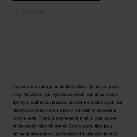
01. 09. 2025
Na podzimní dobu jsme doplnili kolekci dýmek od pana
Jirsy. Můžete si nyní vybírat ze všech řad, ať už skvělé
dýmky s nádhernou kresbou supreme či z klasických řad
hladných dýmek premia nebo v rustikálním provedení
rusty a varia. Tvarů je nepřeberně a tak si jistě na své
příjde každý milovník dýmek.Dýmky pana Jirsy jsou
oblíbené především u začínajících i zkušených kuřáků.