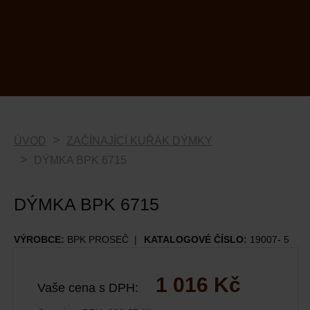
ÚVOD
ZAČÍNAJÍCÍ KUŘÁK DÝMKY
DÝMKA BPK 6715
DÝMKA BPK 6715
VÝROBCE:
BPK PROSEČ
KATALOGOVÉ ČÍSLO:
19007- 5
1 016 Kč
Vaše cena s DPH: