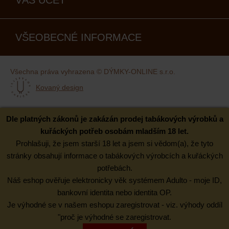
VŠEOBECNÉ INFORMACE
Všechna práva vyhrazena © DÝMKY-ONLINE s.r.o.
Kovaný design
Dle platných zákonů je zakázán prodej tabákových výrobků a
kuřáckých potřeb osobám mladším 18 let.
Prohlašuji, že jsem starší 18 let a jsem si vědom(a), že tyto
stránky obsahují informace o tabákových výrobcích a kuřáckých
potřebách.
Náš eshop ověřuje elektronicky věk systémem Adulto - moje ID,
bankovní identita nebo identita OP.
Je výhodné se v našem eshopu zaregistrovat - viz. výhody oddíl
"proč je výhodné se zaregistrovat.