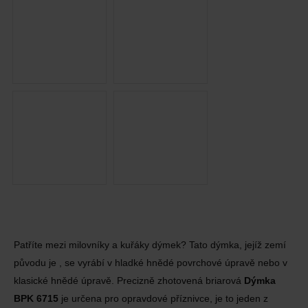
Patříte mezi milovníky a kuřáky dýmek? Tato dýmka, jejíž zemí
původu je , se vyrábí v hladké hnědé povrchové úpravě nebo v
klasické hnědé úpravě. Precizně zhotovená briarová
Dýmka
BPK 6715
je určena pro opravdové příznivce, je to jeden z