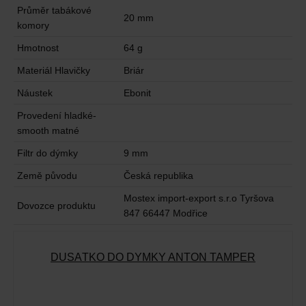
Průměr tabákové
20 mm
komory
Hmotnost
64 g
Materiál Hlavičky
Briár
Náustek
Ebonit
Provedení hladké-
smooth matné
Filtr do dýmky
9 mm
Země původu
Česká republika
Mostex import-export s.r.o Tyršova
Dovozce produktu
847 66447 Modřice
DUSÁTKO DO DÝMKY ANTON TAMPER