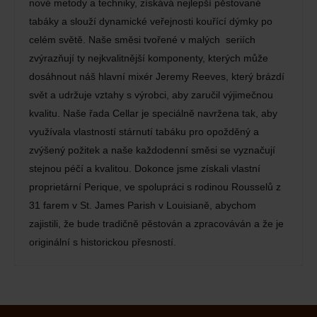
nové metody a techniky, získává nejlepší pěstované
tabáky a slouží dynamické veřejnosti kouřící dýmky po
celém světě. Naše směsi tvořené v malých seriích
zvýrazňují ty nejkvalitnější komponenty, kterých může
dosáhnout náš hlavní mixér Jeremy Reeves, který brázdí
svět a udržuje vztahy s výrobci, aby zaručil výjimečnou
kvalitu. Naše řada Cellar je speciálně navržena tak, aby
využívala vlastností stárnutí tabáku pro opožděný a
zvýšený požitek a naše každodenní směsi se vyznačují
stejnou péčí a kvalitou. Dokonce jsme získali vlastní
proprietární Perique, ve spolupráci s rodinou Rousselů z
31 farem v St. James Parish v Louisianě, abychom
zajistili, že bude tradičně pěstován a zpracováván a že je
originální s historickou přesností.