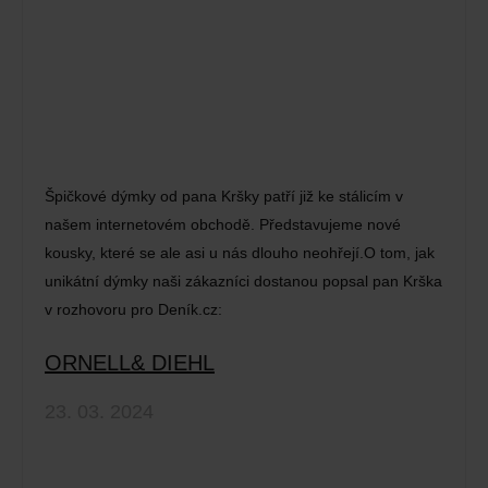
Špičkové dýmky od pana Kršky patří již ke stálicím v
našem internetovém obchodě. Představujeme nové
kousky, které se ale asi u nás dlouho neohřejí.O tom, jak
unikátní dýmky naši zákazníci dostanou popsal pan Krška
v rozhovoru pro Deník.cz:
ORNELL& DIEHL
23. 03. 2024