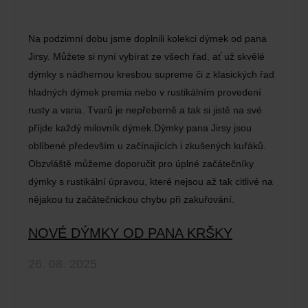
Na podzimní dobu jsme doplnili kolekci dýmek od pana
Jirsy. Můžete si nyní vybírat ze všech řad, ať už skvělé
dýmky s nádhernou kresbou supreme či z klasických řad
hladných dýmek premia nebo v rustikálním provedení
rusty a varia. Tvarů je nepřeberně a tak si jistě na své
příjde každý milovník dýmek.Dýmky pana Jirsy jsou
oblíbené především u začínajících i zkušených kuřáků.
Obzvláště můžeme doporučit pro úplné začátečníky
dýmky s rustikální úpravou, které nejsou až tak citlivé na
nějakou tu začátečnickou chybu při zakuřování.
NOVÉ DÝMKY OD PANA KRŠKY
26. 08. 2025