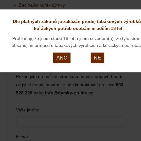
Začínající kuřák dýmky
Dýmky
Dýmky
Dýmky z hruškového dřeva
Dle platných zákonů je zakázán prodej tabákových výrobků
Dýmky
Dýmky BPK Proseč
kuřáckých potřeb osobám mladším 18 let.
Dýmky
České dýmky
Prohlašuji, že jsem starší 18 let a jsem si vědom(a), že tyto strá
Dýmky BPK Proseč u Skutče
obsahují informace o tabákových výrobcích a kuřáckých potřebá
ANO
NE
Máte dotaz k tomuto zboží?
Pokud jste na našich stránkách nenašli odpověď na to,
co jste hledali, neváhejte nás kontaktovat na lince
603
528 229
nebo
info@dymky-online.cz
Vaše jméno
E-mail