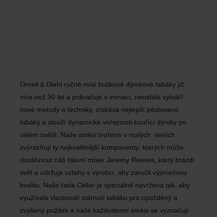
Ornell & Diehl ručně mísí butikové dýmkové tabáky již
více než 30 let a pokračuje v inovaci, neustále vytváří
nové metody a techniky, získává nejlepší pěstované
tabáky a slouží dynamické veřejnosti kouřící dýmky po
celém světě. Naše směsi tvořené v malých seriích
zvýrazňují ty nejkvalitnější komponenty, kterých může
dosáhnout náš hlavní mixér Jeremy Reeves, který brázdí
svět a udržuje vztahy s výrobci, aby zaručil výjimečnou
kvalitu. Naše řada Cellar je speciálně navržena tak, aby
využívala vlastností stárnutí tabáku pro opožděný a
zvýšený požitek a naše každodenní směsi se vyznačují