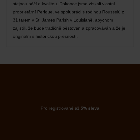
stejnou péčí a kvalitou. Dokonce jsme získali vlastní
proprietární Perique, ve spolupráci s rodinou Rousselů z
31 farem v St. James Parish v Louisianě, abychom
zajistili, že bude tradičně pěstován a zpracováván a že je
originální s historickou přesností.
Pro registrované až
5% sleva