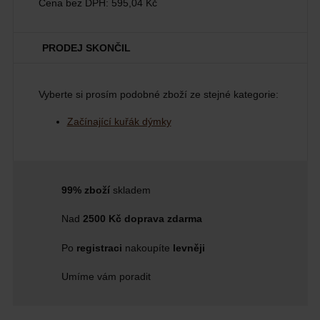
Cena bez DPH:
595,04 Kč
PRODEJ SKONČIL
Vyberte si prosím podobné zboží ze stejné kategorie:
Začínající kuřák dýmky
99% zboží
skladem
Nad
2500 Kč doprava zdarma
Po
registraci
nakoupíte
levněji
Umíme vám poradit