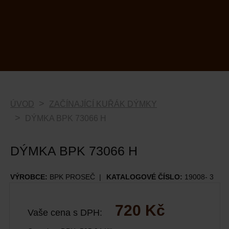
ÚVOD
ZAČÍNAJÍCÍ KUŘÁK DÝMKY
DÝMKA BPK 73066 H
DÝMKA BPK 73066 H
VÝROBCE:
BPK PROSEČ
KATALOGOVÉ ČÍSLO:
19008- 3
720 Kč
Vaše cena s DPH: