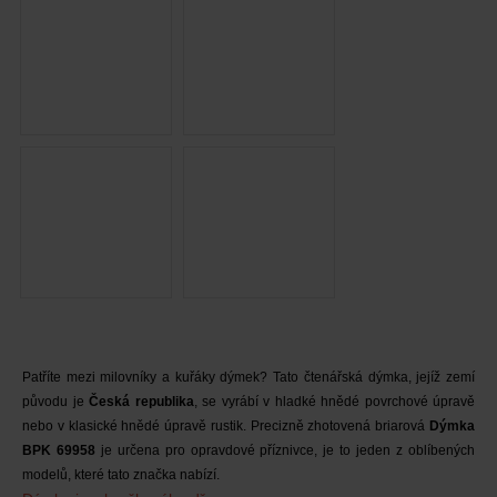
Patříte mezi milovníky a kuřáky dýmek? Tato čtenářská dýmka, jejíž zemí
původu je
Česká republika
, se vyrábí v hladké hnědé povrchové úpravě
nebo v klasické hnědé úpravě rustik. Precizně zhotovená briarová
Dýmka
BPK 69958
je určena pro opravdové příznivce, je to jeden z oblíbených
modelů, které tato značka nabízí.