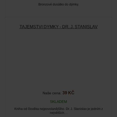
Bronzové dusátko do dýmky.
TAJEMSTVÍ DÝMKY - DR. J. STANISLAV
39 KČ
Naše cena:
SKLADEM
Kniha od člověka nejpovolanějšího. Dr. J. Stanislav je jedním z
největších…