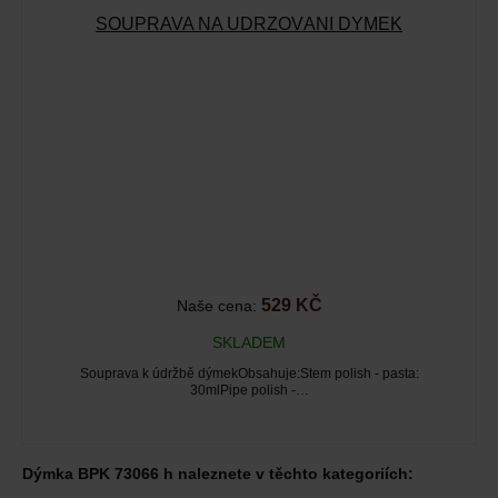
SOUPRAVA NA UDRŽOVÁNÍ DÝMEK
529 KČ
Naše cena:
SKLADEM
Souprava k údržbě dýmekObsahuje:Stem polish - pasta:
30mlPipe polish -…
Dýmka BPK 73066 h naleznete v těchto kategoriích: