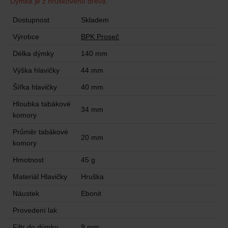
Dýmka je z hruškového dřeva.
Dostupnost
Skladem
Výrobce
BPK Proseč
Délka dýmky
140 mm
Výška hlavičky
44 mm
Šířka hlavičky
40 mm
Hloubka tabákové
34 mm
komory
Průměr tabákové
20 mm
komory
Hmotnost
45 g
Materiál Hlavičky
Hruška
Náustek
Ebonit
Provedení lak
Filtr do dýmky
9 mm