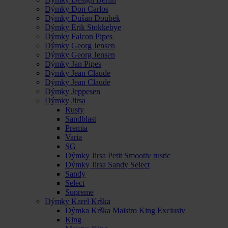
Dýmky Don Carlos
Dýmky Dušan Doubek
Dýmky Erik Stokkebye
Dýmky Falcon Pipes
Dýmky Georg Jensen
Dýmky Georg Jensen
Dýmky Jan Pipes
Dýmky Jean Claude
Dýmky Jean Claude
Dýmky Jeppesen
Dýmky Jirsa
Rusty
Sandblast
Premia
Varia
SG
Dýmky Jirsa Petit Smooth/ rustic
Dýmky Jirsa Sandy Select
Sandy
Select
Supreme
Dýmky Karel Krška
Dýmka Krška Maistro King Exclusiv
King