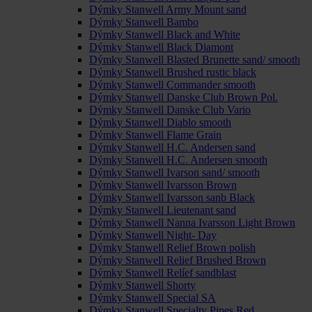
Dýmky Stanwell Army Mount sand
Dýmky Stanwell Bambo
Dýmky Stanwell Black and White
Dýmky Stanwell Black Diamont
Dýmky Stanwell Blasted Brunette sand/ smooth
Dýmky Stanwell Brushed rustic black
Dýmky Stanwell Commander smooth
Dýmky Stanwell Danske Club Brown Pol.
Dýmky Stanwell Danske Club Vario
Dýmky Stanwell Diablo smooth
Dýmky Stanwell Flame Grain
Dýmky Stanwell H.C. Andersen sand
Dýmky Stanwell H.C. Andersen smooth
Dýmky Stanwell Ivarson sand/ smooth
Dýmky Stanwell Ivarsson Brown
Dýmky Stanwell Ivarsson sanb Black
Dýmky Stanwell Lieutenant sand
Dýmky Stanwell Nanna Ivarsson Light Brown
Dýmky Stanwell Night- Day
Dýmky Stanwell Relief Brown polish
Dýmky Stanwell Relief Brushed Brown
Dýmky Stanwell Relíef sandblast
Dýmky Stanwell Shorty
Dýmky Stanwell Special SA
Dýmky Stanwell Specialty Pipes Red