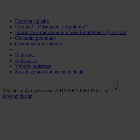
Doprava a platba
Formulář " Odstoupení od smlouvy"
Informace o mimosoudním řešení spotřebitelských sporů
Obchodní podmínky
Odstoupení od smlouvy
Změnit nastavení cookies
Registrace
Reklamace
Výhody registrace
Zásady zpracování osobních údajů
Všechna práva vyhrazena © DÝMKY-ONLINE s.r.o.
Kovaný design