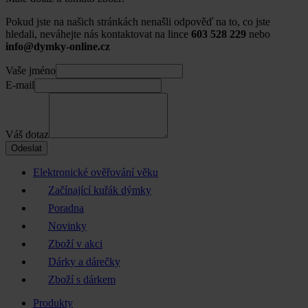
Pokud jste na našich stránkách nenašli odpověď na to, co jste
hledali, neváhejte nás kontaktovat na lince
603 528 229
nebo
info@dymky-online.cz
Vaše jméno
E-mail
Váš dotaz
Odeslat
Elektronické ověřování věku
Začínající kuřák dýmky
Poradna
Novinky
Zboží v akci
Dárky a dárečky
Zboží s dárkem
Produkty