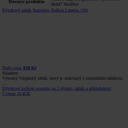
Dovozce produktu
66447 Modřice
Dýmkový tabák Stanislaw Balkan Latakia /100
Naše cena:
810 Kč
Skladem
Vybraný Virginský tabák, který je smíchaný s orientálním tabákem,
…
Dýmkové kožené pouzdro na 2 dýmky. tabák a příslušenství
Cognac 414OE