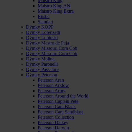
Maistro King
Maistro King AN
Maistro King Extra
Rustic
Standart
Dýmky KOPP
Dýmky Lorenzetti
Dýmky Lubinski
Dýmky Mastro de Paja
Dýmky Missouri Corn Cob
Dýmky Missouri Corn Cob
Dýmky Molina
Dýmky Paronelli
Dýmky Passatore
Dýmky Peterson
Peterson Aran
Peterson Arklow
Peterson Army
Peterson Around the World
Peterson Captain Pete
Peterson Cara Black
Peterson Cara Sandblast
Peterson Collection
Peterson Dalkey
Peterson Darwin