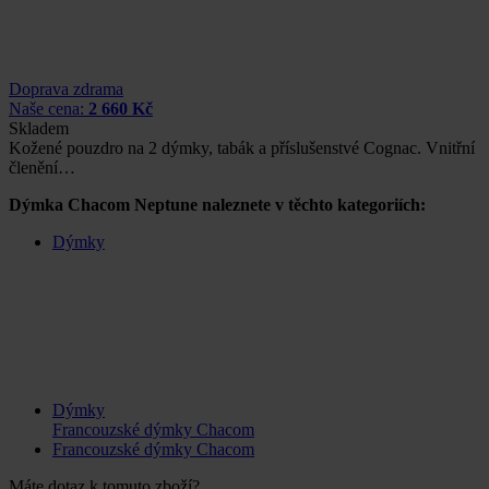
Doprava zdrama
Naše cena:
2 660 Kč
Skladem
Kožené pouzdro na 2 dýmky, tabák a příslušenstvé Cognac. Vnitřní
členění…
Dýmka Chacom Neptune naleznete v těchto kategoriích:
Dýmky
Dýmky
Francouzské dýmky Chacom
Francouzské dýmky Chacom
Máte dotaz k tomuto zboží?