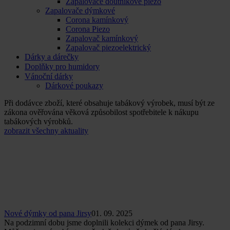
Zapalovače doutníkové piezo
Zapalovače dýmkové
Corona kamínkový
Corona Piezo
Zapalovač kamínkový
Zapalovač piezoelektrický
Dárky a dárečky
Doplňky pro humidory
Vánoční dárky
Dárkové poukazy
Při dodávce zboží, které obsahuje tabákový výrobek, musí být ze
zákona ověřována věková způsobilost spotřebitele k nákupu
tabákových výrobků.
zobrazit všechny aktuality
Nové dýmky od pana Jirsy
01. 09. 2025
Na podzimní dobu jsme doplnili kolekci dýmek od pana Jirsy.