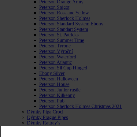
Peterson Orange Army
Peterson Spigot
Peterson Rosslane Yellow
Peterson Sherlock Holmes
Peterson Standard System Ebony
Peterson Standart System
Peterson St. Patricks
Peterson Summer Time
Peterson Tyrone
Peterson Výroční
Peterson Waterford
Peterson Atlantic
Peterson Sil Cup Hinged
Ebony Silver
Peterson Halloween
Peterson House
Peterson Junior rustic
Peterson Kilkenny
Peterson Pub
Peterson Sherlock Holmes Christmas 2021
Dýmky Pipa Croci
Dýmky Prague Pipes
Dýmky Rattray´s
Dýmky Saint Claude Ropp
Dýmky Savinelli