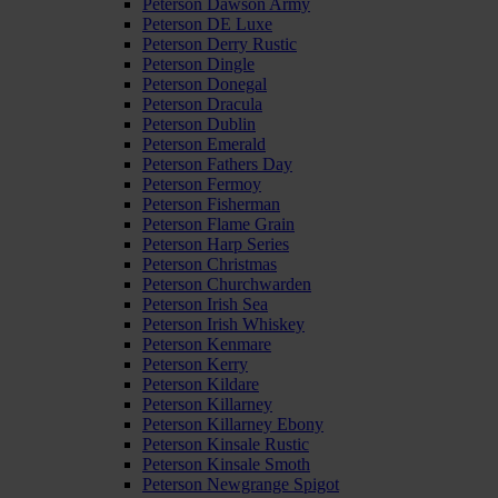
Peterson Dawson Army
Peterson DE Luxe
Peterson Derry Rustic
Peterson Dingle
Peterson Donegal
Peterson Dracula
Peterson Dublin
Peterson Emerald
Peterson Fathers Day
Peterson Fermoy
Peterson Fisherman
Peterson Flame Grain
Peterson Harp Series
Peterson Christmas
Peterson Churchwarden
Peterson Irish Sea
Peterson Irish Whiskey
Peterson Kenmare
Peterson Kerry
Peterson Kildare
Peterson Killarney
Peterson Killarney Ebony
Peterson Kinsale Rustic
Peterson Kinsale Smoth
Peterson Newgrange Spigot