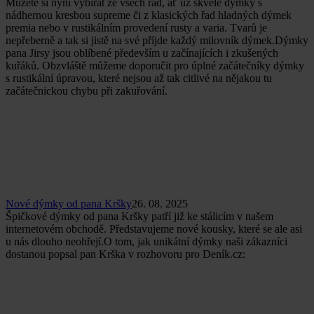
Můžete si nyní vybírat ze všech řad, ať už skvělé dýmky s
nádhernou kresbou supreme či z klasických řad hladných dýmek
premia nebo v rustikálním provedení rusty a varia. Tvarů je
nepřeberně a tak si jistě na své příjde každý milovník dýmek.Dýmky
pana Jirsy jsou oblíbené především u začínajících i zkušených
kuřáků. Obzvláště můžeme doporučit pro úplné začátečníky dýmky
s rustikální úpravou, které nejsou až tak citlivé na nějakou tu
začátečnickou chybu při zakuřování.
Nové dýmky od pana Kršky
26. 08. 2025
Špičkové dýmky od pana Kršky patří již ke stálicím v našem
internetovém obchodě. Představujeme nové kousky, které se ale asi
u nás dlouho neohřejí.O tom, jak unikátní dýmky naši zákazníci
dostanou popsal pan Krška v rozhovoru pro Deník.cz: