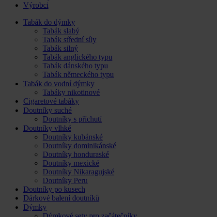
Výrobci
Tabák do dýmky
Tabák slabý
Tabák střední síly
Tabák silný
Tabák anglického typu
Tabák dánského typu
Tabák německého typu
Tabák do vodní dýmky
Tabáky nikotinové
Cigaretové tabáky
Doutníky suché
Doutníky s příchutí
Doutníky vlhké
Doutníky kubánské
Doutníky dominikánské
Doutníky honduraské
Doutníky mexické
Doutníky Nikaragujské
Doutníky Peru
Doutníky po kusech
Dárkové balení doutníků
Dýmky
Dýmkové sety pro začátečníky