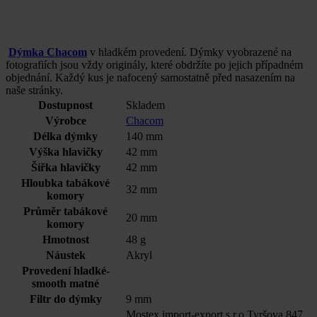
Dýmka Chacom
v hladkém provedení. Dýmky vyobrazené na
fotografiích jsou vždy originály, které obdržíte po jejich případném
objednání. Každý kus je nafocený samostatně před nasazením na
naše stránky.
Dostupnost
Skladem
Výrobce
Chacom
Délka dýmky
140 mm
Výška hlavičky
42 mm
Šířka hlavičky
42 mm
Hloubka tabákové
32 mm
komory
Průměr tabákové
20 mm
komory
Hmotnost
48 g
Náustek
Akryl
Provedení hladké-
smooth matné
Filtr do dýmky
9 mm
Mostex import-export s.r.o Tyršova 847