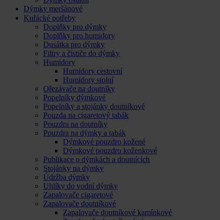
Dýmky meršánové
Kuřácké potřeby
Doplňky pro dýmky
Doplňky pro humidory
Dusátka pro dýmky
Filtry a čističe do dýmky
Humidory
Humidory cestovní
Humidory stolní
Ořezávače na doutníky
Popelníky dýmkové
Popelníky a stojánky doutníkové
Pouzda na cigaretový tabák
Pouzdra na doutníky
Pouzdra na dýmky a tabák
Dýmkové pouzdro kožené
Dýmkové pouzdro koženkové
Publikace o dýmkách a doutnících
Stojánky na dýmky
Údržba dýmky
Uhlíky do vodní dýmky
Zapalovače cigaretové
Zapalovače doutníkové
Zapalovače doutníkové kamínkové