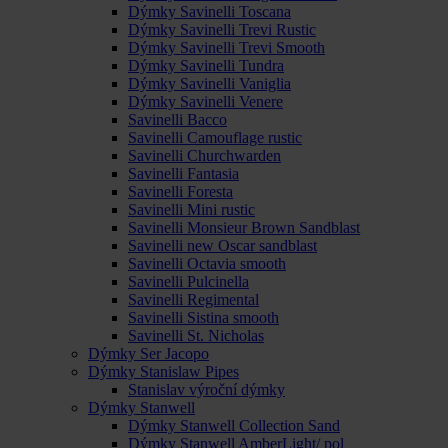
Dýmky Savinelli Toscana
Dýmky Savinelli Trevi Rustic
Dýmky Savinelli Trevi Smooth
Dýmky Savinelli Tundra
Dýmky Savinelli Vaniglia
Dýmky Savinelli Venere
Savinelli Bacco
Savinelli Camouflage rustic
Savinelli Churchwarden
Savinelli Fantasia
Savinelli Foresta
Savinelli Mini rustic
Savinelli Monsieur Brown Sandblast
Savinelli new Oscar sandblast
Savinelli Octavia smooth
Savinelli Pulcinella
Savinelli Regimental
Savinelli Sistina smooth
Savinelli St. Nicholas
Dýmky Ser Jacopo
Dýmky Stanislaw Pipes
Stanislav výroční dýmky
Dýmky Stanwell
Dýmky Stanwell Collection Sand
Dýmky Stanwell AmberLight/ pol