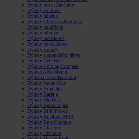
Dýmky pro začátečníky
Dýmky Briárové
Dýmky hliněné
Dýmky z hruškového dřeva
Dýmky kukuříčné
Dýmky olivové
Dýmky meršánové
Dýmky porcelánové
Dýmky z morty
Dýmky z exotického dřeva
Dýmky čtenářské
Dýmka Nôrding Compass
Dýmka Aldo Moreti
Dýmka Cesare Barontini
Dýmky Anton Alex
Dýmky Armellini
Dýmky Barling
Dýmky Big Ben
Dýmky Bjarne pipes
Dýmky BPK Proseč
Dýmky Brebbia - MPB
Dýmky Butz Choquin
Dýmky Chacom
Dýmky Charatan
Dýmky Design Berlin