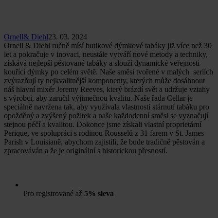
Ornell& Diehl
23. 03. 2024
Ornell & Diehl ručně mísí butikové dýmkové tabáky již více než 30
let a pokračuje v inovaci, neustále vytváří nové metody a techniky,
získává nejlepší pěstované tabáky a slouží dynamické veřejnosti
kouřící dýmky po celém světě. Naše směsi tvořené v malých seriích
zvýrazňují ty nejkvalitnější komponenty, kterých může dosáhnout
náš hlavní mixér Jeremy Reeves, který brázdí svět a udržuje vztahy
s výrobci, aby zaručil výjimečnou kvalitu. Naše řada Cellar je
speciálně navržena tak, aby využívala vlastností stárnutí tabáku pro
opožděný a zvýšený požitek a naše každodenní směsi se vyznačují
stejnou péčí a kvalitou. Dokonce jsme získali vlastní proprietární
Perique, ve spolupráci s rodinou Rousselů z 31 farem v St. James
Parish v Louisianě, abychom zajistili, že bude tradičně pěstován a
zpracováván a že je originální s historickou přesností.
Pro registrované až
5% sleva