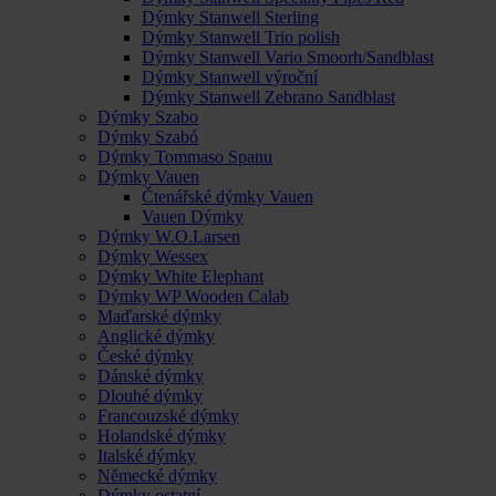
Dýmky Stanwell Sterling
Dýmky Stanwell Trio polish
Dýmky Stanwell Vario Smoorh/Sandblast
Dýmky Stanwell výroční
Dýmky Stanwell Zebrano Sandblast
Dýmky Szabo
Dýmky Szabó
Dýmky Tommaso Spanu
Dýmky Vauen
Čtenářské dýmky Vauen
Vauen Dýmky
Dýmky W.O.Larsen
Dýmky Wessex
Dýmky White Elephant
Dýmky WP Wooden Calab
Maďarské dýmky
Anglické dýmky
České dýmky
Dánské dýmky
Dlouhé dýmky
Francouzské dýmky
Holandské dýmky
Italské dýmky
Německé dýmky
Dýmky ostatní