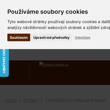
Používáme soubory cookies
Tyto webové stránky používají soubory cookies a další
analýzy návštěvnosti webových stránek a zjištění zdroj
Souhlasím
Upravit mé předvolby
Odmítám
ÚVOD
DÝMKY
ČTENÁŘSKÁ DÝMKA BPK 69983