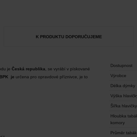
K PRODUKTU DOPORUČUJEME
Dostupnost
odu je
Česká republika
, se vyrábí v pískované
Výrobce
BPK je
určena pro opravdové příznivce, je to
Délka dýmky
Výška hlavičk
Šířka hlavičky
Hloubka tabá
komory
Průměr tabá