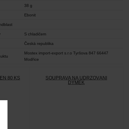
38 g
Ebonit
ndblast
y
S chladičem
u
Česká republika
Mostex import-export s.r.o Tyršova 847 66447
uktu
Modřice
EN 80 KS
SOUPRAVA NA UDRŽOVÁNÍ
DÝMEK