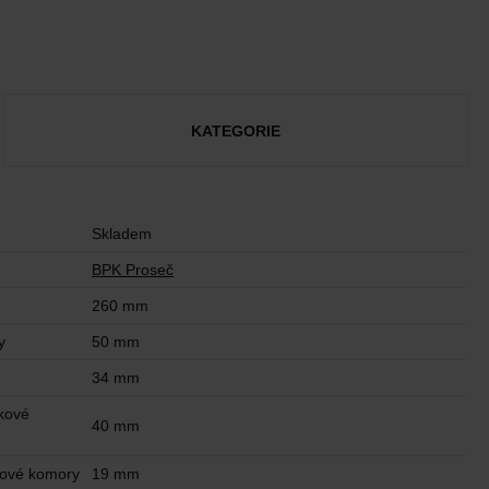
KATEGORIE
Skladem
BPK Proseč
260 mm
y
50 mm
34 mm
kové
40 mm
kové komory
19 mm