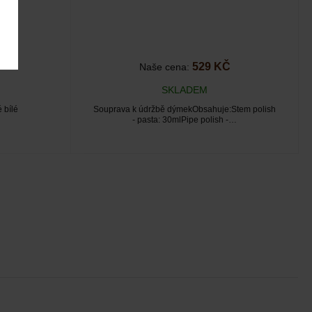
529 KČ
Naše cena:
SKLADEM
 bílé
Souprava k údržbě dýmekObsahuje:Stem polish
- pasta: 30mlPipe polish -…