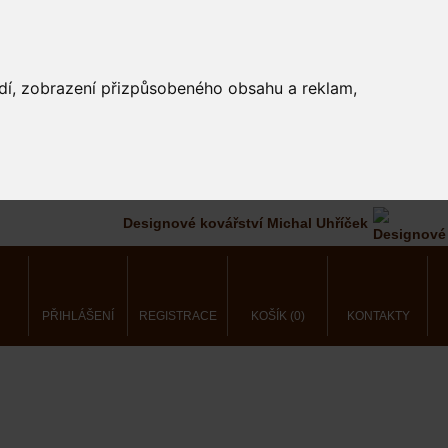
edí, zobrazení přizpůsobeného obsahu a reklam,
Designové kovářství Michal Uhříček
PŘIHLÁŠENÍ
REGISTRACE
KOŠÍK (0)
KONTAKTY