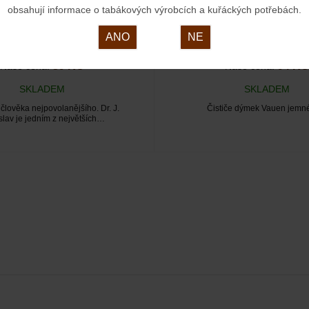
obsahují informace o tabákových výrobcích a kuřáckých potřebách.
ANO
NE
39 KČ
94 KČ
Naše cena:
Naše cena:
SKLADEM
SKLADEM
člověka nejpovolanějšího. Dr. J.
Čističe dýmek Vauen jemné
slav je jedním z největších…