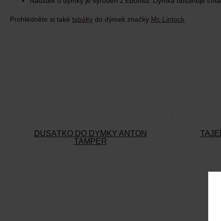
Náustek u dýmky je vyroben z Ebonitu. Dýmka obsahuje chlad
Prohlédněte si také
tabáky
do dýmek značky
Mc Lintock
DUSÁTKO DO DÝMKY ANTON
TAJE
TAMPER