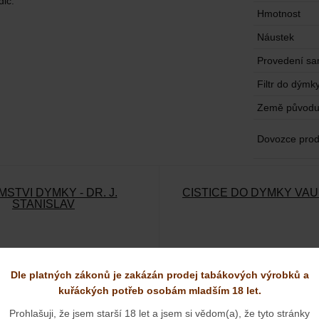
ič.
Hmotnost
Náustek
Provedení sa
Filtr do dýmk
Země původ
Dovozce prod
MSTVÍ DÝMKY - DR. J.
ČISTIČE DO DÝMKY VAU
STANISLAV
Dle platných zákonů je zakázán prodej tabákových výrobků a
kuřáckých potřeb osobám mladším 18 let.
Prohlašuji, že jsem starší 18 let a jsem si vědom(a), že tyto stránky