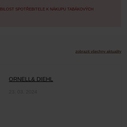
OBILOST SPOTŘEBITELE K NÁKUPU TABÁKOVÝCH
zobrazit všechny aktuality
ORNELL& DIEHL
23. 03. 2024