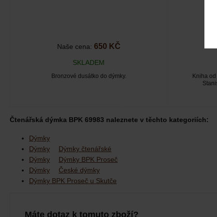
650 KČ
Naše cena:
SKLADEM
Bronzové dusátko do dýmky.
Kniha od 
Stani
Čtenářská dýmka BPK 69983 naleznete v těchto kategoriích:
Dýmky
Dýmky
Dýmky čtenářské
Dýmky
Dýmky BPK Proseč
Dýmky
České dýmky
Dýmky BPK Proseč u Skutče
Máte dotaz k tomuto zboží?