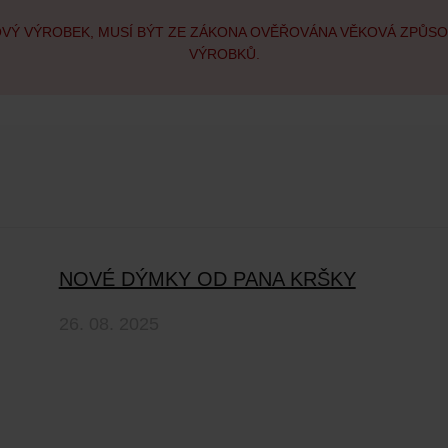
OVÝ VÝROBEK, MUSÍ BÝT ZE ZÁKONA OVĚŘOVÁNA VĚKOVÁ ZPŮS
VÝROBKŮ.
NOVÉ DÝMKY OD PANA KRŠKY
26. 08. 2025