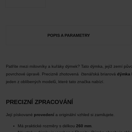
POPIS A PARAMETRY
Patříte mezi milovníky a kuřáky dýmek? Tato dýmka, jejíž zemí pův
povrchové úpravě. Precizně zhotovená čtenářská briarová
dýmka 
jeden z oblíbených modelů, které tato značka nabízí.
PRECIZNÍ ZPRACOVÁNÍ
Její pískované
provedení
a originální vzhled si zamilujete.
Má praktické rozměry s délkou
260 mm
.