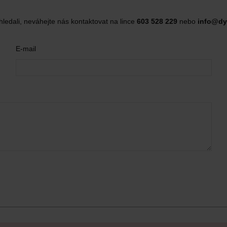
hledali, neváhejte nás kontaktovat na lince
603 528 229
nebo
info@dy
E-mail