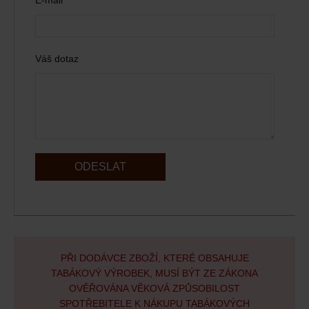
E-mail
Váš dotaz
ODESLAT
PŘI DODÁVCE ZBOŽÍ, KTERÉ OBSAHUJE
TABÁKOVÝ VÝROBEK, MUSÍ BÝT ZE ZÁKONA
OVĚŘOVÁNA VĚKOVÁ ZPŮSOBILOST
SPOTŘEBITELE K NÁKUPU TABÁKOVÝCH