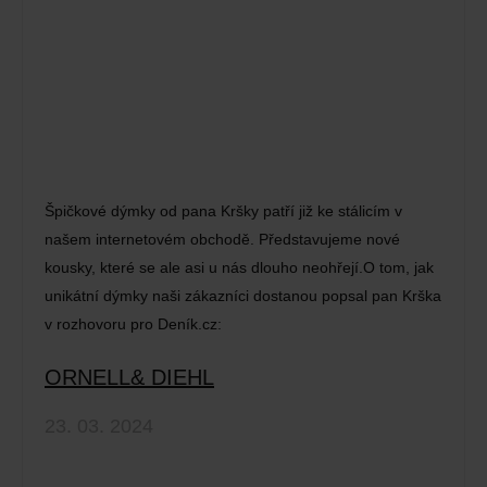
Špičkové dýmky od pana Kršky patří již ke stálicím v
našem internetovém obchodě. Představujeme nové
kousky, které se ale asi u nás dlouho neohřejí.O tom, jak
unikátní dýmky naši zákazníci dostanou popsal pan Krška
v rozhovoru pro Deník.cz:
ORNELL& DIEHL
23. 03. 2024