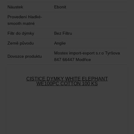
Náustek
Ebonit
Provedení hladké-
smooth matné
Filtr do dýmky
Bez Filtru
Země původu
Anglie
Mostex import-export s.r.o Tyršova
Dovozce produktu
847 66447 Modřice
ČISTIČE DÝMKY WHITE ELEPHANT
WE100PC COTTON 100 KS