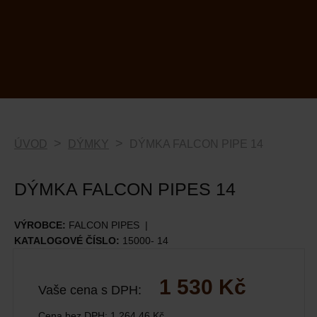
ÚVOD
DÝMKY
DÝMKA FALCON PIPE 14
DÝMKA FALCON PIPES 14
VÝROBCE:
FALCON PIPES
KATALOGOVÉ ČÍSLO:
15000- 14
1 530 Kč
Vaše cena s DPH:
Cena bez DPH:
1 264,46 Kč