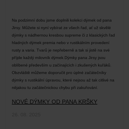
Na podzimní dobu jsme doplnili kolekci dýmek od pana
Jirsy. Můžete si nyní vybírat ze všech řad, ať už skvělé
dýmky s nádhernou kresbou supreme či z klasických řad
hladných dýmek premia nebo v rustikálním provedení
rusty a varia. Tvarů je nepřeberně a tak si jistě na své
příjde každý milovník dýmek.Dýmky pana Jirsy jsou
oblíbené především u začínajících i zkušených kuřáků.
Obzvláště můžeme doporučit pro úplné začátečníky
dýmky s rustikální úpravou, které nejsou až tak citlivé na
nějakou tu začátečnickou chybu při zakuřování.
NOVÉ DÝMKY OD PANA KRŠKY
26. 08. 2025