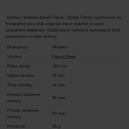
Dýmka z kolekce dýmek Falcon. Dýmky Falcon vyobrazené na
fotografiích jsou vždy originály, které obdržíte po jejich
případném objednání. Každý kus je nafocený samostatně před
nasazením na naše stránky.
Dostupnost
Skladem
Výrobce
Falcon Pipes
Délka dýmky
150 mm
Výška hlavičky
42 mm
Šířka hlavičky
34 mm
Hloubka tabákové
35 mm
komory
Průměr tabákové
20 mm
komory
Hmotnost
38 g