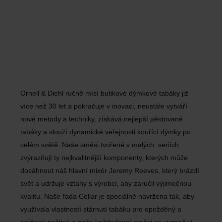
Ornell & Diehl ručně mísí butikové dýmkové tabáky již
více než 30 let a pokračuje v inovaci, neustále vytváří
nové metody a techniky, získává nejlepší pěstované
tabáky a slouží dynamické veřejnosti kouřící dýmky po
celém světě. Naše směsi tvořené v malých seriích
zvýrazňují ty nejkvalitnější komponenty, kterých může
dosáhnout náš hlavní mixér Jeremy Reeves, který brázdí
svět a udržuje vztahy s výrobci, aby zaručil výjimečnou
kvalitu. Naše řada Cellar je speciálně navržena tak, aby
využívala vlastností stárnutí tabáku pro opožděný a