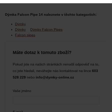
Dýmka Falcon Pipe 14 naleznete v těchto kategoriích:
Dýmky
Dýmky
Dýmky Falcon Pipes
Falcon pipes
Máte dotaz k tomuto zboží?
Pokud jste na našich stránkách nenašli odpověď na to,
co jste hledali, neváhejte nás kontaktovat na lince
603
528 229
nebo
info@dymky-online.cz
Vaše jméno