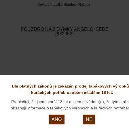
Kovové dusátko Sherlock Holmes.
POUZDRO NA 2 DÝMKY ANGELO, ŠEDÉ
(832002)
Dle platných zákonů je zakázán prodej tabákových výrobků
kuřáckých potřeb osobám mladším 18 let.
Prohlašuji, že jsem starší 18 let a jsem si vědom(a), že tyto strá
350 KČ
Naše cena:
obsahují informace o tabákových výrobcích a kuřáckých potřebá
SKLADEM
ANO
NE
Koženkové pouzdro na 2 dýmky se zipem. Pouzdro na dýmky z
broušené koženky…