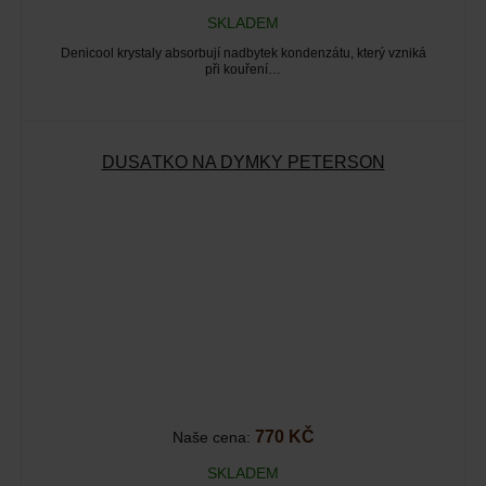
SKLADEM
Denicool krystaly absorbují nadbytek kondenzátu, který vzniká
při kouření…
DUSÁTKO NA DÝMKY PETERSON
770 KČ
Naše cena:
SKLADEM