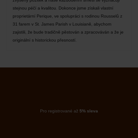
zvýšený požitek a naše každodenní směsi se vyznačují
stejnou péčí a kvalitou. Dokonce jsme získali vlastní
proprietární Perique, ve spolupráci s rodinou Rousselů z
31 farem v St. James Parish v Louisianě, abychom
zajistili, že bude tradičně pěstován a zpracováván a že je
originální s historickou přesností.
Pro registrované až
5% sleva