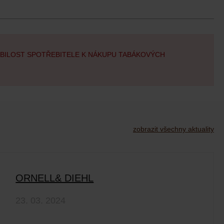
OBILOST SPOTŘEBITELE K NÁKUPU TABÁKOVÝCH
zobrazit všechny aktuality
ORNELL& DIEHL
23. 03. 2024