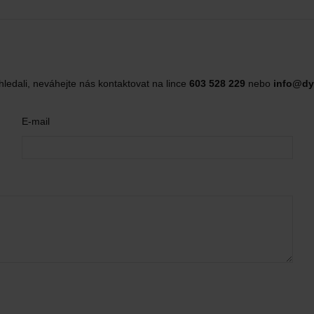
hledali, neváhejte nás kontaktovat na lince
603 528 229
nebo
info@dy
E-mail