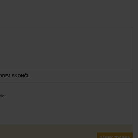
ODEJ SKONČIL
ie:
DÁREK ZDARMA