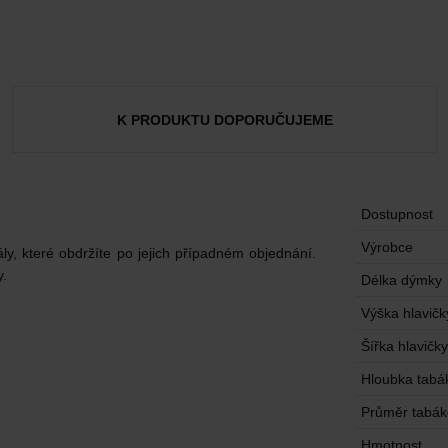
K PRODUKTU DOPORUČUJEME
Dostupnost
Výrobce
ly, které obdržíte po jejich případném objednání.
y.
Délka dýmky
Výška hlavičk
Šířka hlavičky
Hloubka tabá
Průměr tabá
Hmotnost