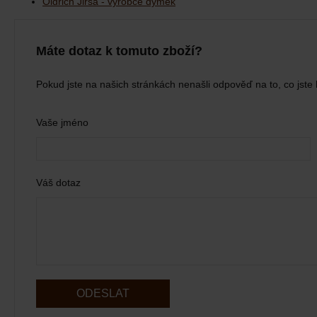
Oldřich Jirsa - výrobce dýmek
Máte dotaz k tomuto zboží?
Pokud jste na našich stránkách nenašli odpověď na to, co jste 
Vaše jméno
Váš dotaz
ODESLAT