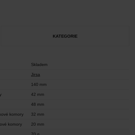
KATEGORIE
Skladem
Jirsa
140 mm
y
42 mm
48 mm
kové komory
32 mm
kové komory
20 mm
70 g