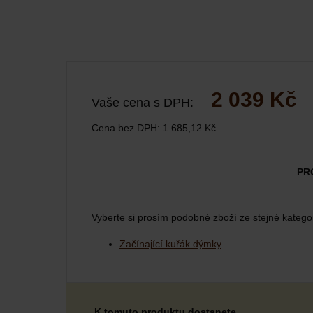
2 039 Kč
Vaše cena s DPH:
Cena bez DPH:
1 685,12 Kč
PR
Vyberte si prosím podobné zboží ze stejné kategor
Začínající kuřák dýmky
K tomuto produktu dostanete