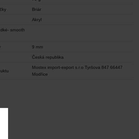
ičky
Briár
Akryl
adké- smooth
y
9 mm
u
Česká republika
Mostex import-export s.r.o Tyršova 847 66447
uktu
Modřice