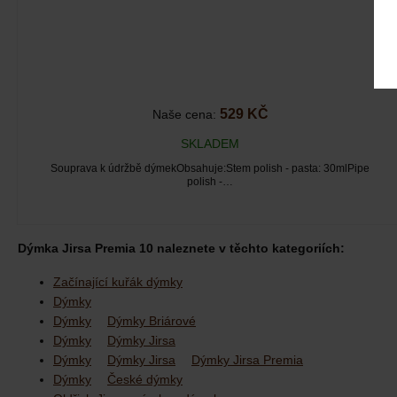
529 KČ
Naše cena:
SKLADEM
Souprava k údržbě dýmekObsahuje:Stem polish - pasta: 30mlPipe
polish -…
Dýmka Jirsa Premia 10 naleznete v těchto kategoriích:
Začínající kuřák dýmky
Dýmky
Dýmky
Dýmky Briárové
Dýmky
Dýmky Jirsa
Dýmky
Dýmky Jirsa
Dýmky Jirsa Premia
Dýmky
České dýmky