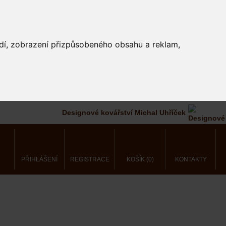
edí, zobrazení přizpůsobeného obsahu a reklam,
Designové kovářství Michal Uhříček
PŘIHLÁŠENÍ
REGISTRACE
KOŠÍK (0)
KONTAKTY