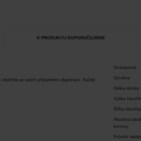
K PRODUKTU DOPORUČUJEME
Dostupnost
Výrobce
é obdržíte po jejich případném objednání. Každý
Délka dýmky
Výška hlavičk
Šířka hlavičky
Hloubka tabá
komory
Průměr tabá