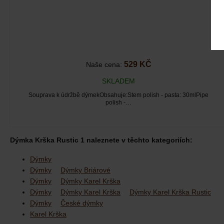
529 KČ
Naše cena:
SKLADEM
Souprava k údržbě dýmekObsahuje:Stem polish - pasta: 30mlPipe
polish -…
Dýmka Krška Rustic 1 naleznete v těchto kategoriích:
Dýmky
Dýmky
Dýmky Briárové
Dýmky
Dýmky Karel Krška
Dýmky
Dýmky Karel Krška
Dýmky Karel Krška Rustic
Dýmky
České dýmky
Karel Krška