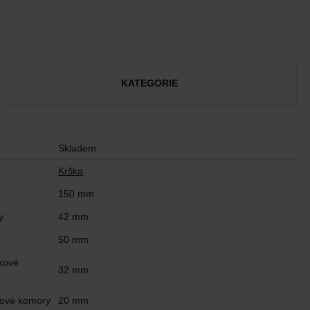
KATEGORIE
Skladem
Krška
150 mm
y
42 mm
50 mm
kové
32 mm
kové komory
20 mm