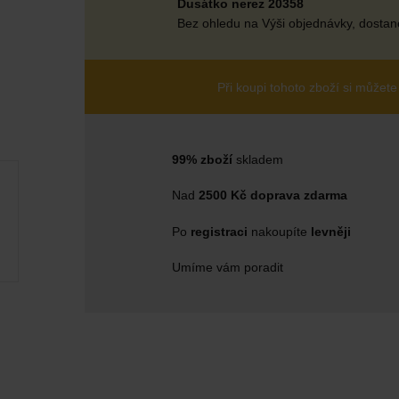
Dusátko nerez 20358
Bez ohledu na Výši objednávky, dostane
Při koupi tohoto zboží si můžete
99% zboží
skladem
Nad
2500 Kč doprava zdarma
Po
registraci
nakoupíte
levněji
Umíme vám poradit