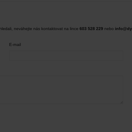
hledali, neváhejte nás kontaktovat na lince
603 528 229
nebo
info@dy
E-mail