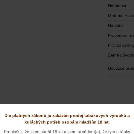
Hmotnost
Materiál Hlav
Náustek
Provedení rus
Filtr do dýmk
Země původ
Dovozce prod
Dle platných zákonů je zakázán prodej tabákových výrobků a
kuřáckých potřeb osobám mladším 18 let.
Prohlašuji, že jsem starší 18 let a jsem si vědom(a), že tyto stránky