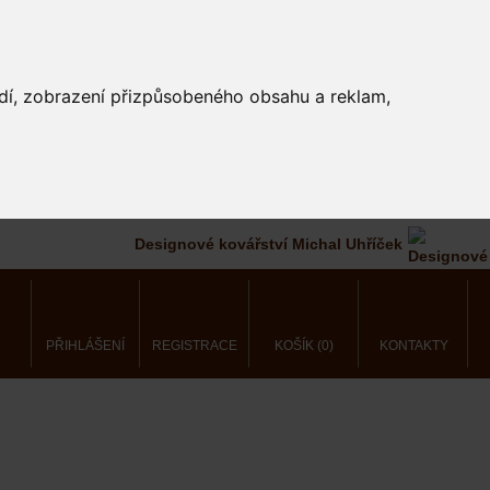
edí, zobrazení přizpůsobeného obsahu a reklam,
Designové kovářství Michal Uhříček
PŘIHLÁŠENÍ
REGISTRACE
KOŠÍK (0)
KONTAKTY