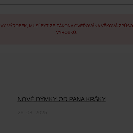
OVÝ VÝROBEK, MUSÍ BÝT ZE ZÁKONA OVĚŘOVÁNA VĚKOVÁ ZPŮS
VÝROBKŮ.
NOVÉ DÝMKY OD PANA KRŠKY
26. 08. 2025