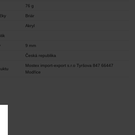
76 g
ičky
Briár
Akryl
tik
y
9 mm
u
Česká republika
Mostex import-export s.r.o Tyršova 847 66447
uktu
Modřice