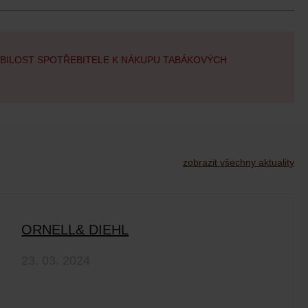
OBILOST SPOTŘEBITELE K NÁKUPU TABÁKOVÝCH
zobrazit všechny aktuality
ORNELL& DIEHL
23. 03. 2024