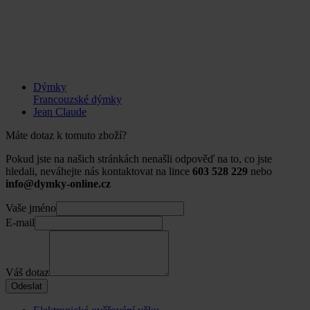
Dýmky
Francouzské dýmky
Jean Claude
Máte dotaz k tomuto zboží?
Pokud jste na našich stránkách nenašli odpověď na to, co jste
hledali, neváhejte nás kontaktovat na lince
603 528 229
nebo
info@dymky-online.cz
Vaše jméno
E-mail
Váš dotaz
Odeslat