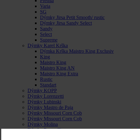
Premia
Varia
SG
Dýmky Jirsa Petit Smooth/ rustic
Dýmky Jirsa Sandy Select
Sandy
Select
Supreme
Dýmky Karel Krška
Dýmka Krška Maistro King Exclusiv
King
Maistro King
Maistro King AN
Maistro King Extra
Rustic
Standart
Dýmky KOPP
Dýmky Lorenzetti
Dýmky Lubinski
Dýmky Mastro de Paja
Dýmky Missouri Corn Cob
Dýmky Missouri Corn Cob
Dýmky Molina
Dýmky Paronelli
Dýmky Passatore