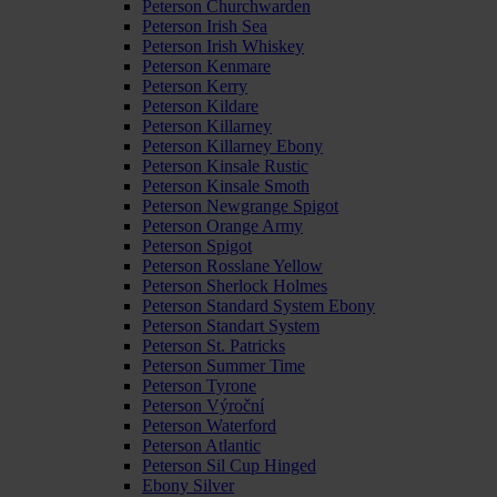
Peterson Churchwarden
Peterson Irish Sea
Peterson Irish Whiskey
Peterson Kenmare
Peterson Kerry
Peterson Kildare
Peterson Killarney
Peterson Killarney Ebony
Peterson Kinsale Rustic
Peterson Kinsale Smoth
Peterson Newgrange Spigot
Peterson Orange Army
Peterson Spigot
Peterson Rosslane Yellow
Peterson Sherlock Holmes
Peterson Standard System Ebony
Peterson Standart System
Peterson St. Patricks
Peterson Summer Time
Peterson Tyrone
Peterson Výroční
Peterson Waterford
Peterson Atlantic
Peterson Sil Cup Hinged
Ebony Silver