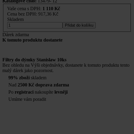
Katalogové číslo:
13479- 12
Vaše cena s DPH:
1 110 Kč
Cena bez DPH:
917,36 Kč
Skladem
Přidat do košíku
Dárek zdarma
K tomuto produktu dostanete
Filtry do dýmky Stanislaw 10ks
Bez ohledu na Výši objednávky, dostanete k tomuto produktu tento
malý dárek jako pozornost.
99% zboží
skladem
Nad
2500 Kč doprava zdarma
Po
registraci
nakoupíte
levněji
Umíme vám poradit