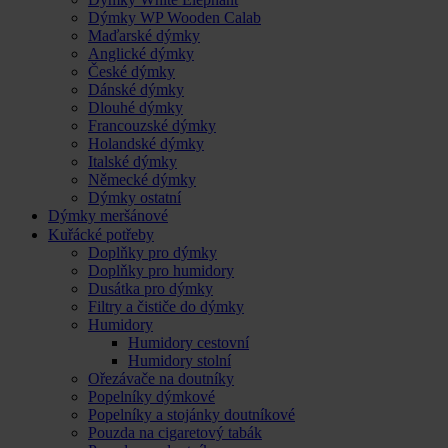
Dýmky WP Wooden Calab
Maďarské dýmky
Anglické dýmky
České dýmky
Dánské dýmky
Dlouhé dýmky
Francouzské dýmky
Holandské dýmky
Italské dýmky
Německé dýmky
Dýmky ostatní
Dýmky meršánové
Kuřácké potřeby
Doplňky pro dýmky
Doplňky pro humidory
Dusátka pro dýmky
Filtry a čističe do dýmky
Humidory
Humidory cestovní
Humidory stolní
Ořezávače na doutníky
Popelníky dýmkové
Popelníky a stojánky doutníkové
Pouzda na cigaretový tabák