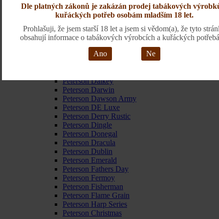
Dýmky Peterson
Dle platných zákonů je zakázán prodej tabákových výrobk
Peterson Aran
kuřáckých potřeb osobám mladším 18 let.
Peterson Arklow
Peterson Army
Prohlašuji, že jsem starší 18 let a jsem si vědom(a), že tyto strá
Peterson Around the World
obsahují informace o tabákových výrobcích a kuřáckých potřebá
Peterson Captain Pete
Ano
Ne
Peterson Cara Black
Peterson Cara Sandblast
Peterson Collection
Peterson Dalkey
Peterson Darwin
Peterson Dawson Army
Peterson DE Luxe
Peterson Derry Rustic
Peterson Dingle
Peterson Donegal
Peterson Dracula
Peterson Dublin
Peterson Emerald
Peterson Fathers Day
Peterson Fermoy
Peterson Fisherman
Peterson Flame Grain
Peterson Harp Series
Peterson Christmas