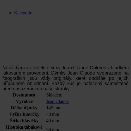
Kategorie
Nová dýmka z kolekce firmy Jean Claude Colores v hladkém
lakovaném provedení. Dýmky J
ean Claude vyobrazené na
fotografiích jsou vždy originály, které obdržíte po jejich
případném objednání. Každý kus je nafocený samostatně
před nasazením na naše stránky.
Dostupnost
Skladem
Výrobce
Jean Claude
Délka dýmky
145 mm
Výška hlavičky
48 mm
Šířka hlavičky
40 mm
Hloubka tabákové
38 mm