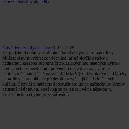
zobrazit všechny aktuality
Nové dýmky od pana Jirsy
01. 09. 2025
Na podzimní dobu jsme doplnili kolekci dýmek od pana Jirsy.
Můžete si nyní vybírat ze všech řad, ať už skvělé dýmky s
nádhernou kresbou supreme či z klasických řad hladných dýmek
premia nebo v rustikálním provedení rusty a varia. Tvarů je
nepřeberně a tak si jistě na své příjde každý milovník dýmek.Dýmky
pana Jirsy jsou oblíbené především u začínajících i zkušených
kuřáků. Obzvláště můžeme doporučit pro úplné začátečníky dýmky
s rustikální úpravou, které nejsou až tak citlivé na nějakou tu
začátečnickou chybu při zakuřování.