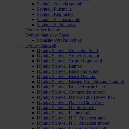
Savinelli Octavia smooth
Savinelli Pulcinella
Savinelli Regimental
Savinelli Sistina smooth
Savinelli St. Nicholas
Dýmky Ser Jacopo
Dýmky Stanislaw Pipes
Stanislav výroční dýmky
Dýmky Stanwell
Dýmky Stanwell Collection Sand
Dýmky Stanwell AmberLight/ pol
Dýmky Stanwell Army Mount sand
Dýmky Stanwell Bambo
Dýmky Stanwell Black and White
Dýmky Stanwell Black Diamont
Dýmky Stanwell Blasted Brunette sand/ smooth
Dýmky Stanwell Brushed rustic black
Dýmky Stanwell Commander smooth
Dýmky Stanwell Danske Club Brown Pol.
Dýmky Stanwell Danske Club Vario
Dýmky Stanwell Diablo smooth
Dýmky Stanwell Flame Grain
Dýmky Stanwell H.C. Andersen sand
Dýmky Stanwell H.C. Andersen smooth
Dýmky Stanwell Ivarson sand/ smooth