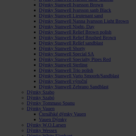
Dýmky Stanwell Ivarsson Brown
Dýmky Stanwell Ivarsson sanb Black
Dýmky Stanwell Lieutenant sand
Dýmky Stanwell Nanna Ivarsson Light Brown
Dýmky Stanwell Night- Day
Dýmky Stanwell Relief Brown polish
Dýmky Stanwell Relief Brushed Brown
Dýmky Stanwell Relíef sandblast
Dýmky Stanwell Shorty
Dýmky Stanwell Special SA
Dýmky Stanwell Specialty Pipes Red
Dýmky Stanwell Sterling
Dýmky Stanwell Trio polish
Dýmky Stanwell Vario Smoorh/Sandblast
Dýmky Stanwell výroční
Dýmky Stanwell Zebrano Sandblast
Dýmky Szabo
Dýmky Szabó
Dýmky Tommaso Spanu
Dýmky Vauen
Čtenářské dýmky Vauen
Vauen Dýmky
Dýmky W.O.Larsen
Dýmky Wessex
Dýmky White Elephant