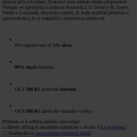
stejnou péčí a kvalitou. Dokonce jsme získali vlastní proprietární
Perique, ve spolupráci s rodinou Rousselů z 31 farem v St. James
Parish v Louisianě, abychom zajistili, že bude tradičně pěstován a
zpracováván a že je originální s historickou přesností.
Pro registrované až
5% sleva
99% zboží
skladem
Od
2 500 Kč
poštovné
zdarma
Od
5 500 Kč
dárek dle vlastního výběru
Přihlaste se k odběru našeho zdravodaje
a získejte přístup k aktuálním nabídkám a akcím.
Více informací
Souhlasím se
zpracováním osobních údajů
.