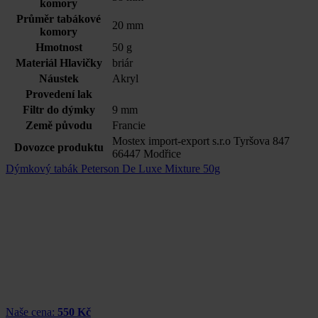
komory
Průměr tabákové
20 mm
komory
Hmotnost
50 g
Materiál Hlavičky
briár
Náustek
Akryl
Provedení lak
Filtr do dýmky
9 mm
Země původu
Francie
Mostex import-export s.r.o Tyršova 847
Dovozce produktu
66447 Modřice
Dýmkový tabák Peterson De Luxe Mixture 50g
Naše cena:
550 Kč