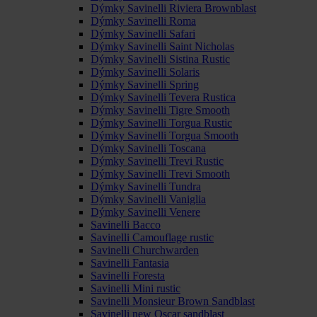
Dýmky Savinelli Riviera Brownblast
Dýmky Savinelli Roma
Dýmky Savinelli Safari
Dýmky Savinelli Saint Nicholas
Dýmky Savinelli Sistina Rustic
Dýmky Savinelli Solaris
Dýmky Savinelli Spring
Dýmky Savinelli Tevera Rustica
Dýmky Savinelli Tigre Smooth
Dýmky Savinelli Torgua Rustic
Dýmky Savinelli Torgua Smooth
Dýmky Savinelli Toscana
Dýmky Savinelli Trevi Rustic
Dýmky Savinelli Trevi Smooth
Dýmky Savinelli Tundra
Dýmky Savinelli Vaniglia
Dýmky Savinelli Venere
Savinelli Bacco
Savinelli Camouflage rustic
Savinelli Churchwarden
Savinelli Fantasia
Savinelli Foresta
Savinelli Mini rustic
Savinelli Monsieur Brown Sandblast
Savinelli new Oscar sandblast