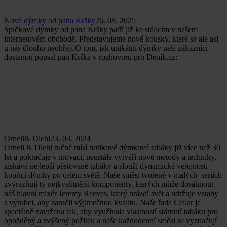
Nové dýmky od pana Kršky
26. 08. 2025
Špičkové dýmky od pana Kršky patří již ke stálicím v našem
internetovém obchodě. Představujeme nové kousky, které se ale asi
u nás dlouho neohřejí.O tom, jak unikátní dýmky naši zákazníci
dostanou popsal pan Krška v rozhovoru pro Deník.cz:
Ornell& Diehl
23. 03. 2024
Ornell & Diehl ručně mísí butikové dýmkové tabáky již více než 30
let a pokračuje v inovaci, neustále vytváří nové metody a techniky,
získává nejlepší pěstované tabáky a slouží dynamické veřejnosti
kouřící dýmky po celém světě. Naše směsi tvořené v malých seriích
zvýrazňují ty nejkvalitnější komponenty, kterých může dosáhnout
náš hlavní mixér Jeremy Reeves, který brázdí svět a udržuje vztahy
s výrobci, aby zaručil výjimečnou kvalitu. Naše řada Cellar je
speciálně navržena tak, aby využívala vlastností stárnutí tabáku pro
opožděný a zvýšený požitek a naše každodenní směsi se vyznačují