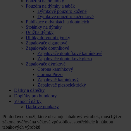
Pouzdra na doutníky
Pouzdra na dýmky a tabák
Dýmkové pouzdro kožené
Dýmkové pouzdro koženkové
Publikace o dýmkách a doutnících
Stojánky na dýmky
Údržba dýmky
Uhlíky do vodní dýmky
Zapalovače cigaretové
Zapalovače doutníkové
Zapalovače doutníkové kamínkové
Zapalovače doutníkové piezo
Zapalovače dýmkové
Corona kamínkový
Corona Piezo
Zapalovač kamínkový
Zapalovač piezoelektrický
Dárky a dárečky
Doplňky pro humidory
Vánoční dárky
Dárkové poukazy
Při dodávce zboží, které obsahuje tabákový výrobek, musí být ze
zákona ověřována věková způsobilost spotřebitele k nákupu
tabákových výrobků.