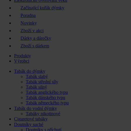
Elektronické ověřování věku
Začínající kuřák dýmky
Poradna
Novinky
Zboží v akci
Dárky a dárečky
Zboží s dárkem
Produkty
Výrobci
Tabák do dýmky
Tabák slabý
Tabák střední síly
Tabák silný
Tabák anglického typu
Tabák dánského typu
Tabák německého typu
Tabák do vodní dýmky
Tabáky nikotinové
Cigaretové tabáky
Doutníky suché
Doutníky s příchutí