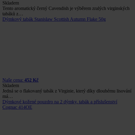
Skladem
Tento aromatický černý Cavendish je výběrem zralých virginských
tabáků z…
Dýmkový tabák Stanislaw Scottish Autumn Flake 50g
Naše cena:
452 Kč
Skladem
Jedná se o flakovaný tabák z Virginie, který díky dlouhému lisování
má…
Dýmkové kožené pouzdro na 2 dýmky. tabák a příslušenství
Cognac 414OE