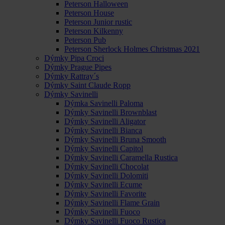
Peterson Halloween
Peterson House
Peterson Junior rustic
Peterson Kilkenny
Peterson Pub
Peterson Sherlock Holmes Christmas 2021
Dýmky Pipa Croci
Dýmky Prague Pipes
Dýmky Rattray´s
Dýmky Saint Claude Ropp
Dýmky Savinelli
Dýmka Savinelli Paloma
Dýmky Savinelli Brownblast
Dýmky Savinelli Aligator
Dýmky Savinelli Bianca
Dýmky Savinelli Bruna Smooth
Dýmky Savinelli Capitol
Dýmky Savinelli Caramella Rustica
Dýmky Savinelli Chocolat
Dýmky Savinelli Dolomiti
Dýmky Savinelli Ecume
Dýmky Savinelli Favorite
Dýmky Savinelli Flame Grain
Dýmky Savinelli Fuoco
Dýmky Savinelli Fuoco Rustica