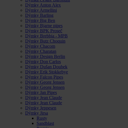
Dýmky Anton Alex
Dýmky Armellini
Dýmky Barling
Dýmky Big Ben
Dýmky Bjarne pipes
Dýmky BPK Proseč
Dýmky Brebbia - MPB
Dýmky Butz Choquin
Dýmky Chacom
Dýmky Charatan
Dýmky Design Berlin
Dýmky Don Carlos
Dýmky Dušan Doubek
Dýmky Erik Stokkebye
Dýmky Falcon Pipes
Dýmky Georg Jensen
Dýmky Georg Jensen
Dýmky Jan Pipes
Dýmky Jean Claude
Dýmky Jean Claude
Dýmky Jeppesen
Dýmky Jirsa
Rusty
Sandblast