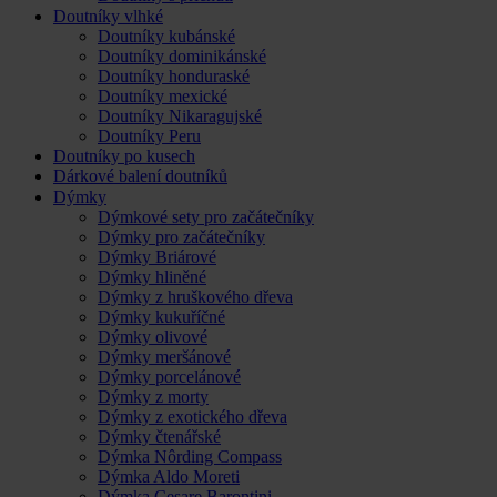
Doutníky vlhké
Doutníky kubánské
Doutníky dominikánské
Doutníky honduraské
Doutníky mexické
Doutníky Nikaragujské
Doutníky Peru
Doutníky po kusech
Dárkové balení doutníků
Dýmky
Dýmkové sety pro začátečníky
Dýmky pro začátečníky
Dýmky Briárové
Dýmky hliněné
Dýmky z hruškového dřeva
Dýmky kukuříčné
Dýmky olivové
Dýmky meršánové
Dýmky porcelánové
Dýmky z morty
Dýmky z exotického dřeva
Dýmky čtenářské
Dýmka Nôrding Compass
Dýmka Aldo Moreti
Dýmka Cesare Barontini