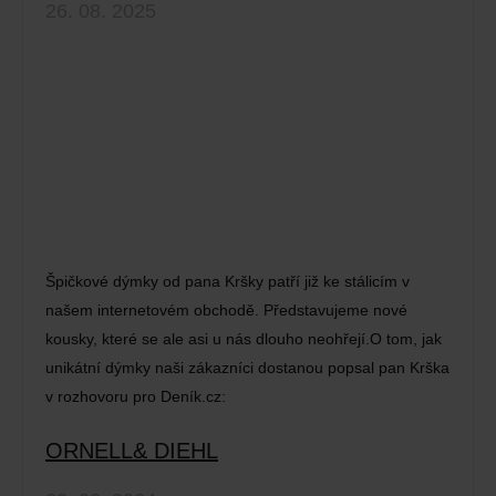
26. 08. 2025
Špičkové dýmky od pana Kršky patří již ke stálicím v
našem internetovém obchodě. Představujeme nové
kousky, které se ale asi u nás dlouho neohřejí.O tom, jak
unikátní dýmky naši zákazníci dostanou popsal pan Krška
v rozhovoru pro Deník.cz:
ORNELL& DIEHL