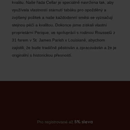
kvalitu. Naše řada Cellar je speciálně navržena tak, aby
využívala vlastností stárnutí tabáku pro opožděný a
zvýšený požitek a naše každodenní směsi se vyznačují
stejnou péčí a kvalitou. Dokonce jsme získali vlastní
proprietární Perique, ve spolupráci s rodinou Rousselů z
31 farem v St. James Parish v Louisianě, abychom
zajistili, že bude tradičně pěstován a zpracováván a že je
originální s historickou přesností.
Pro registrované až
5% sleva