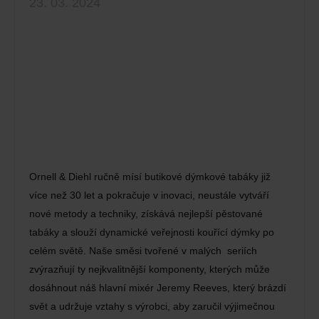
23. 03. 2024
Ornell & Diehl ručně mísí butikové dýmkové tabáky již
více než 30 let a pokračuje v inovaci, neustále vytváří
nové metody a techniky, získává nejlepší pěstované
tabáky a slouží dynamické veřejnosti kouřící dýmky po
celém světě. Naše směsi tvořené v malých seriích
zvýrazňují ty nejkvalitnější komponenty, kterých může
dosáhnout náš hlavní mixér Jeremy Reeves, který brázdí
svět a udržuje vztahy s výrobci, aby zaručil výjimečnou