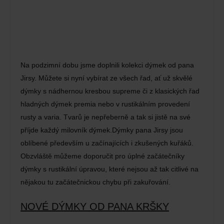
Na podzimní dobu jsme doplnili kolekci dýmek od pana
Jirsy. Můžete si nyní vybírat ze všech řad, ať už skvělé
dýmky s nádhernou kresbou supreme či z klasických řad
hladných dýmek premia nebo v rustikálním provedení
rusty a varia. Tvarů je nepřeberně a tak si jistě na své
příjde každý milovník dýmek.Dýmky pana Jirsy jsou
oblíbené především u začínajících i zkušených kuřáků.
Obzvláště můžeme doporučit pro úplné začátečníky
dýmky s rustikální úpravou, které nejsou až tak citlivé na
nějakou tu začátečnickou chybu při zakuřování.
NOVÉ DÝMKY OD PANA KRŠKY