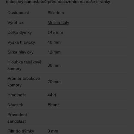
nafocený samostatně před nasazením na naše stránky.
Dostupnost
Skladem
Výrobce
Molina Italy
Délka dýmky
145 mm
Výška hlavičky
40 mm
Šířka hlavičky
42 mm
Hloubka tabákové
30 mm
komory
Průměr tabákové
20 mm
komory
Hmotnost
44 g
Náustek
Ebonit
Provedení
sandblast
Filtr do dýmky
9 mm