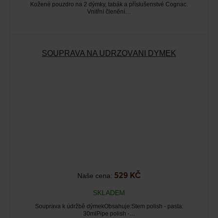
Kožené pouzdro na 2 dýmky, tabák a příslušenstvé Cognac.
Vnitřní členění…
SOUPRAVA NA UDRŽOVÁNÍ DÝMEK
Naše cena:
529 KČ
SKLADEM
Souprava k údržbě dýmekObsahuje:Stem polish - pasta:
30mlPipe polish -…