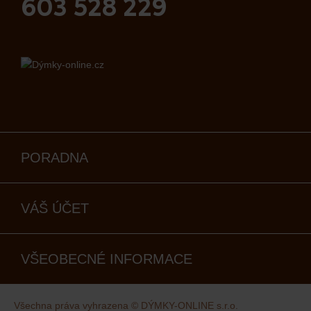
603 528 229
PORADNA
VÁŠ ÚČET
VŠEOBECNÉ INFORMACE
Všechna práva vyhrazena © DÝMKY-ONLINE s.r.o.