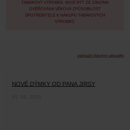
TABÁKOVÝ VÝROBEK, MUSÍ BÝT ZE ZÁKONA
OVĚŘOVÁNA VĚKOVÁ ZPŮSOBILOST
SPOTŘEBITELE K NÁKUPU TABÁKOVÝCH
VÝROBKŮ.
zobrazit všechny aktuality
NOVÉ DÝMKY OD PANA JIRSY
01. 09. 2025