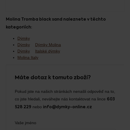
Molina Tromba black sand naleznete v těchto
kategoriích:
Dýmky
Dýmky
Dýmky Molina
Dýmky
Italské dýmky
Molina Italy
Máte dotaz k tomuto zboží?
Pokud jste na našich stránkách nenašli odpověď na to,
co jste hledali, neváhejte nás kontaktovat na lince
603
nebo
528 229
info@dymky-online.cz
Vaše jméno