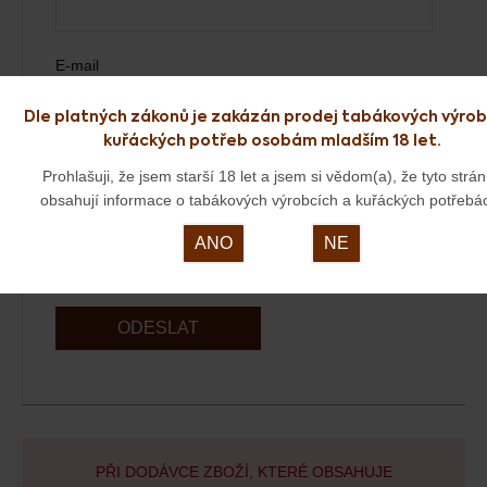
E-mail
Dle platných zákonů je zakázán prodej tabákových výrob
kuřáckých potřeb osobám mladším 18 let.
Váš dotaz
Prohlašuji, že jsem starší 18 let a jsem si vědom(a), že tyto strá
obsahují informace o tabákových výrobcích a kuřáckých potřebá
ANO
NE
ODESLAT
PŘI DODÁVCE ZBOŽÍ, KTERÉ OBSAHUJE