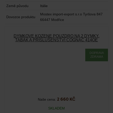
Země původu
Itálie
Mostex import-export s.r.o Tyršova 847
Dovozce produktu
66447 Modřice
DÝMKOVÉ KOŽENÉ POUZDRO NA 2 DÝMKY.
TABÁK A PŘÍSLUŠENSTVÍ COGNAC 414OE
DOPRAVA
ZDRAMA
Naše cena:
2 660 KČ
SKLADEM