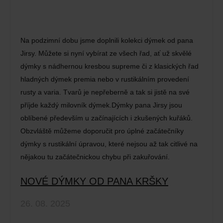
Na podzimní dobu jsme doplnili kolekci dýmek od pana
Jirsy. Můžete si nyní vybírat ze všech řad, ať už skvělé
dýmky s nádhernou kresbou supreme či z klasických řad
hladných dýmek premia nebo v rustikálním provedení
rusty a varia. Tvarů je nepřeberně a tak si jistě na své
příjde každý milovník dýmek.Dýmky pana Jirsy jsou
oblíbené především u začínajících i zkušených kuřáků.
Obzvláště můžeme doporučit pro úplné začátečníky
dýmky s rustikální úpravou, které nejsou až tak citlivé na
nějakou tu začátečnickou chybu při zakuřování.
NOVÉ DÝMKY OD PANA KRŠKY
26. 08. 2025