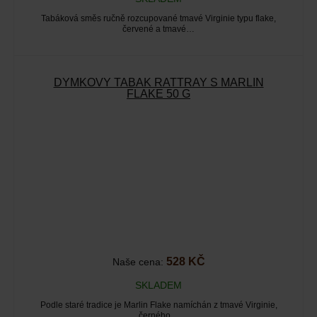
Tabáková směs ručně rozcupované tmavé Virginie typu flake,
červené a tmavé…
DÝMKOVÝ TABÁK RATTRAY S MARLIN
FLAKE 50 G
528 KČ
Naše cena:
SKLADEM
Podle staré tradice je Marlin Flake namíchán z tmavé Virginie,
černého…