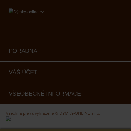
PORADNA
VÁŠ ÚČET
VŠEOBECNÉ INFORMACE
Všechna práva vyhrazena © DÝMKY-ONLINE s.r.o.
Kovaný design