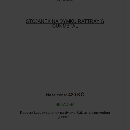
STOJÁNEK NA DÝMKU RATTRAY´S
GUNMETAL
420 KČ
Naše cena:
SKLADEM
Kapesní kovový stojánek na dýmku Rattray´s v provedení
gunmetal