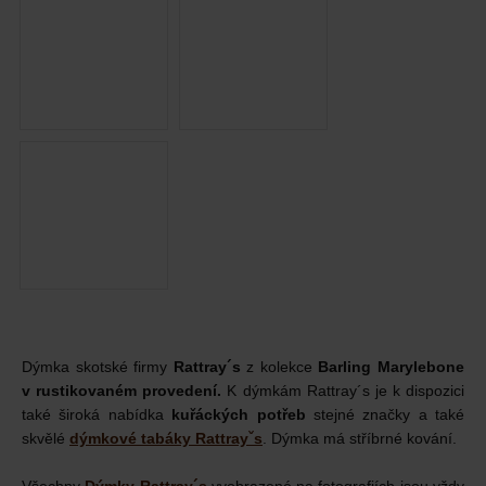
Dýmka skotské firmy
Rattray´s
z kolekce
Barling Marylebone
v rustikovaném provedení.
K dýmkám Rattray´s je k dispozici
také široká nabídka
kuřáckých potřeb
stejné značky a také
skvělé
dýmkové tabáky Rattrayˇs
. Dýmka má stříbrné kování.