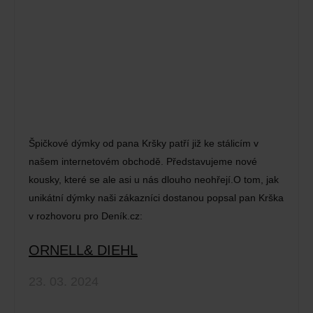
Špičkové dýmky od pana Kršky patří již ke stálicím v
našem internetovém obchodě. Představujeme nové
kousky, které se ale asi u nás dlouho neohřejí.O tom, jak
unikátní dýmky naši zákazníci dostanou popsal pan Krška
v rozhovoru pro Deník.cz:
ORNELL& DIEHL
23. 03. 2024