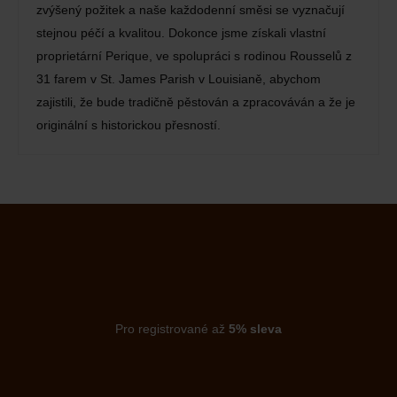
zvýšený požitek a naše každodenní směsi se vyznačují
stejnou péčí a kvalitou. Dokonce jsme získali vlastní
proprietární Perique, ve spolupráci s rodinou Rousselů z
31 farem v St. James Parish v Louisianě, abychom
zajistili, že bude tradičně pěstován a zpracováván a že je
originální s historickou přesností.
Pro registrované až
5% sleva