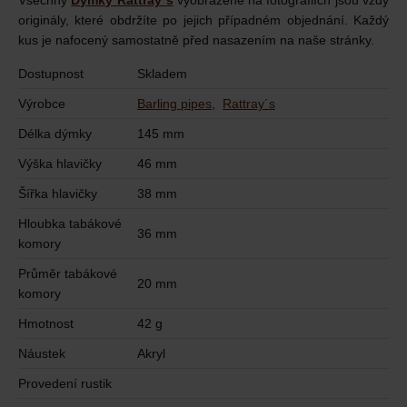
Všechny
Dýmky Rattray´s
vyobrazené na fotografiích jsou vždy
originály, které obdržíte po jejich případném objednání. Každý
kus je nafocený samostatně před nasazením na naše stránky.
Dostupnost
Skladem
Výrobce
Barling pipes
,
Rattray´s
Délka dýmky
145 mm
Výška hlavičky
46 mm
Šířka hlavičky
38 mm
Hloubka tabákové
36 mm
komory
Průměr tabákové
20 mm
komory
Hmotnost
42 g
Náustek
Akryl
Provedení rustik