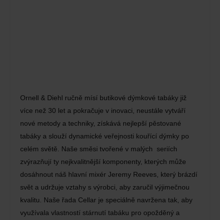
Ornell & Diehl ručně mísí butikové dýmkové tabáky již
více než 30 let a pokračuje v inovaci, neustále vytváří
nové metody a techniky, získává nejlepší pěstované
tabáky a slouží dynamické veřejnosti kouřící dýmky po
celém světě. Naše směsi tvořené v malých seriích
zvýrazňují ty nejkvalitnější komponenty, kterých může
dosáhnout náš hlavní mixér Jeremy Reeves, který brázdí
svět a udržuje vztahy s výrobci, aby zaručil výjimečnou
kvalitu. Naše řada Cellar je speciálně navržena tak, aby
využívala vlastností stárnutí tabáku pro opožděný a