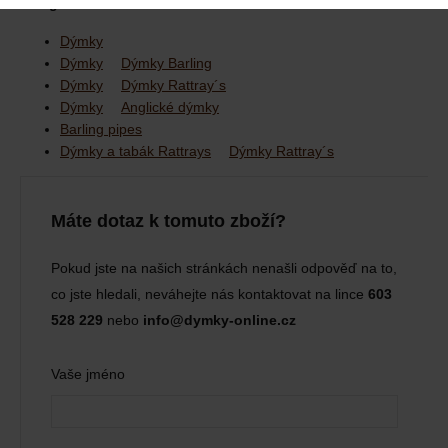
kategoriích:
Dýmky
Dýmky
Dýmky Barling
Dýmky
Dýmky Rattray´s
Dýmky
Anglické dýmky
Barling pipes
Dýmky a tabák Rattrays
Dýmky Rattray´s
Máte dotaz k tomuto zboží?
Pokud jste na našich stránkách nenašli odpověď na to,
co jste hledali, neváhejte nás kontaktovat na lince
603
528 229
nebo
info@dymky-online.cz
Vaše jméno