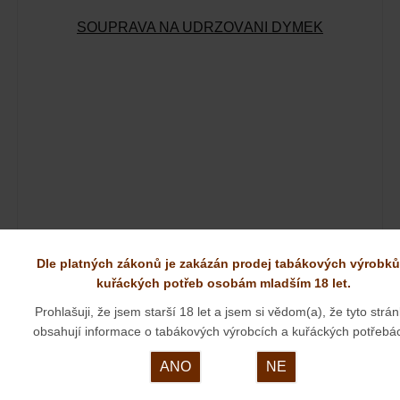
SOUPRAVA NA UDRŽOVÁNÍ DÝMEK
529 KČ
Naše cena:
Dle platných zákonů je zakázán prodej tabákových výrobků
kuřáckých potřeb osobám mladším 18 let.
SKLADEM
Souprava k údržbě dýmekObsahuje:Stem polish - pasta:
Prohlašuji, že jsem starší 18 let a jsem si vědom(a), že tyto strá
30mlPipe polish -…
obsahují informace o tabákových výrobcích a kuřáckých potřebá
ANO
NE
Rattray´s Barling Marylebone rustic 1812 naleznete v těchto