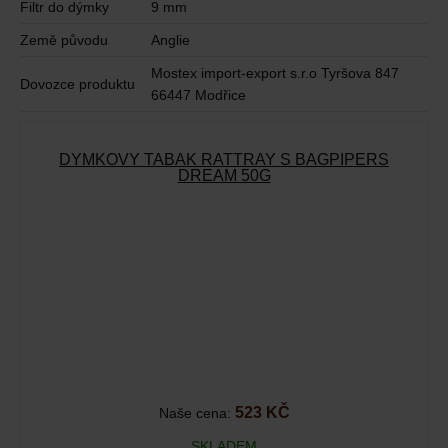
Filtr do dýmky
9 mm
Země původu
Anglie
Mostex import-export s.r.o Tyršova 847
Dovozce produktu
66447 Modřice
DÝMKOVÝ TABÁK RATTRAY S BAGPIPERS
DREAM 50G
523 KČ
Naše cena:
SKLADEM