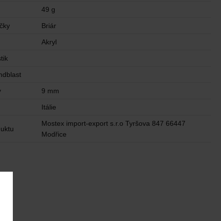
49 g
ičky
Briár
Akryl
tik
ndblast
y
9 mm
u
Itálie
Mostex import-export s.r.o Tyršova 847 66447
uktu
Modřice