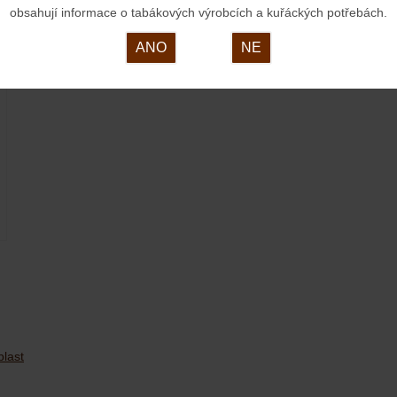
obsahují informace o tabákových výrobcích a kuřáckých potřebách.
ANO
NE
last