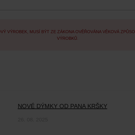
OVÝ VÝROBEK, MUSÍ BÝT ZE ZÁKONA OVĚŘOVÁNA VĚKOVÁ ZPŮS
VÝROBKŮ.
NOVÉ DÝMKY OD PANA KRŠKY
26. 08. 2025