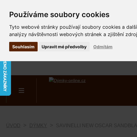
Používáme soubory cookies
Tyto webové stránky používají soubory cookies a další
analýzy návštěvnosti webových stránek a zjištění zdroj
Souhlasím
Upravit mé předvolby
Odmítám
ÚVOD
DÝMKY
SAVINELLI NEW OSCAR SANDBL