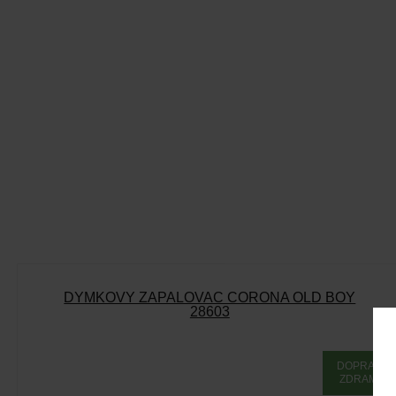
DÝMKOVÝ ZAPALOVAČ CORONA OLD BOY
28603
DOPRAVA
ZDRAMA