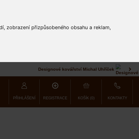
edí, zobrazení přizpůsobeného obsahu a reklam,
Designové kovářství Michal Uhříček
PŘIHLÁŠENÍ
REGISTRACE
KOŠÍK (0)
KONTAKTY