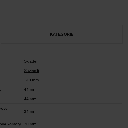
KATEGORIE
Skladem
Savinelli
140 mm
y
44 mm
44 mm
kové
34 mm
kové komory
20 mm