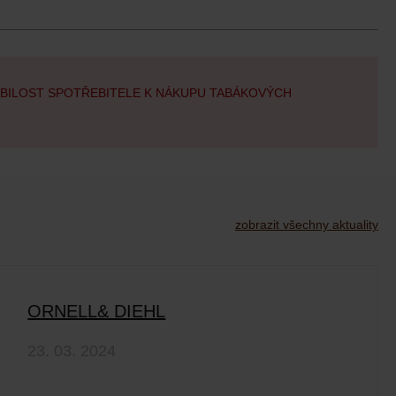
OBILOST SPOTŘEBITELE K NÁKUPU TABÁKOVÝCH
zobrazit všechny aktuality
ORNELL& DIEHL
23. 03. 2024