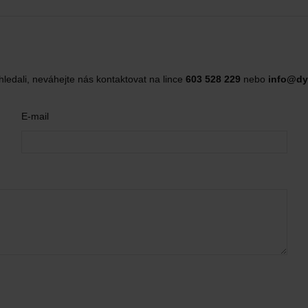
hledali, neváhejte nás kontaktovat na lince
603 528 229
nebo
info@dy
E-mail