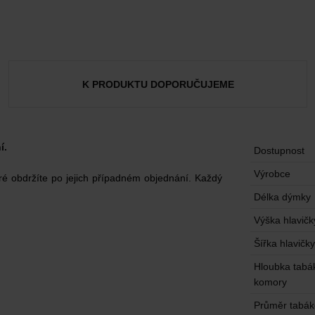
K PRODUKTU DOPORUČUJEME
í.
Dostupnost
Výrobce
eré obdržíte po jejich případném objednání. Každý
Délka dýmky
Výška hlavičk
Šířka hlavičky
Hloubka tabá
komory
Průměr tabá