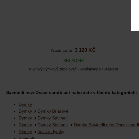
3 120 KČ
Naše cena:
SKLADEM
Plynový dýmkový zapalovač - kamínkový s dusátkem
Savinelli new Oscar sandblast naleznete v těchto kategoriích:
Dýmky
Dýmky
Dýmky Briárové
Dýmky
Dýmky Savinelli
Dýmky
Dýmky Savinelli
Dýmka Savinelli new Oscar sandb
Dýmky
Italské dýmky
Savinelli