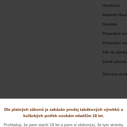
Hmotnost
Materiál Hlav
Náustek
Provedení rus
Provedení sa
Filtr do dýmk
Země původ
Dovozce prod
Dle platných zákonů je zakázán prodej tabákových výrobků a
kuřáckých potřeb osobám mladším 18 let.
Prohlašuji, že jsem starší 18 let a jsem si vědom(a), že tyto stránky