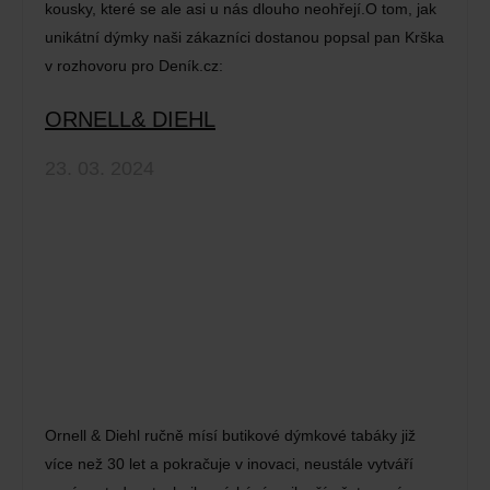
kousky, které se ale asi u nás dlouho neohřejí.O tom, jak
unikátní dýmky naši zákazníci dostanou popsal pan Krška
v rozhovoru pro Deník.cz:
ORNELL& DIEHL
23. 03. 2024
Ornell & Diehl ručně mísí butikové dýmkové tabáky již
více než 30 let a pokračuje v inovaci, neustále vytváří