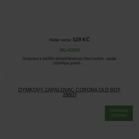
529 KČ
Naše cena:
SKLADEM
Souprava k údržbě dýmekObsahuje:Stem polish - pasta:
30mlPipe polish -…
DÝMKOVÝ ZAPALOVAČ CORONA OLD BOY
28603
DOPRAVA
ZDRAMA