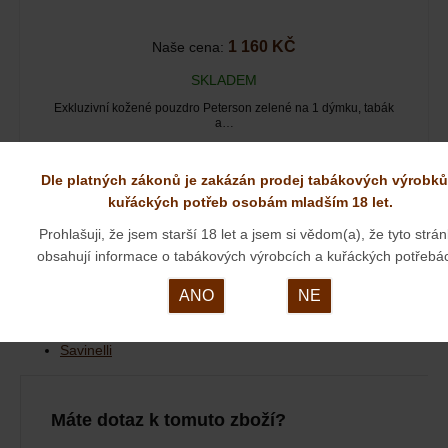
1 160 KČ
Naše cena:
SKLADEM
Exkluzivní kožené pouzdro Peterson zelené na 1 dýmku, tabák
a…
Dle platných zákonů je zakázán prodej tabákových výrobků
Savinelli Paloma smooth 101 naleznete v těchto
kuřáckých potřeb osobám mladším 18 let.
kategoriích:
Prohlašuji, že jsem starší 18 let a jsem si vědom(a), že tyto strá
obsahují informace o tabákových výrobcích a kuřáckých potřebá
Dýmky
Dýmky
Dýmky Savinelli
ANO
NE
Dýmky
Dýmky Savinelli
Dýmka Savinelli Paloma
Dýmky
Italské dýmky
Savinelli
Máte dotaz k tomuto zboží?