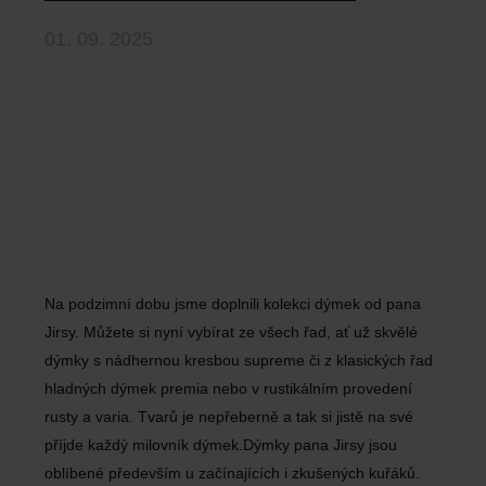
01. 09. 2025
Na podzimní dobu jsme doplnili kolekci dýmek od pana
Jirsy. Můžete si nyní vybírat ze všech řad, ať už skvělé
dýmky s nádhernou kresbou supreme či z klasických řad
hladných dýmek premia nebo v rustikálním provedení
rusty a varia. Tvarů je nepřeberně a tak si jistě na své
příjde každý milovník dýmek.Dýmky pana Jirsy jsou
oblíbené především u začínajících i zkušených kuřáků.