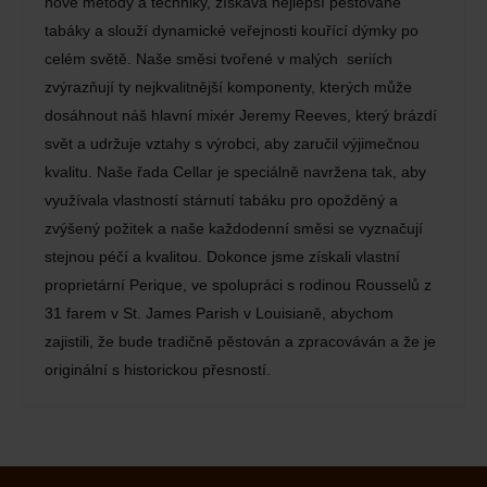
nové metody a techniky, získává nejlepší pěstované
tabáky a slouží dynamické veřejnosti kouřící dýmky po
celém světě. Naše směsi tvořené v malých seriích
zvýrazňují ty nejkvalitnější komponenty, kterých může
dosáhnout náš hlavní mixér Jeremy Reeves, který brázdí
svět a udržuje vztahy s výrobci, aby zaručil výjimečnou
kvalitu. Naše řada Cellar je speciálně navržena tak, aby
využívala vlastností stárnutí tabáku pro opožděný a
zvýšený požitek a naše každodenní směsi se vyznačují
stejnou péčí a kvalitou. Dokonce jsme získali vlastní
proprietární Perique, ve spolupráci s rodinou Rousselů z
31 farem v St. James Parish v Louisianě, abychom
zajistili, že bude tradičně pěstován a zpracováván a že je
originální s historickou přesností.