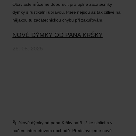
Obzvláště můžeme doporučit pro úplné začátečníky
dýmky s rustikální úpravou, které nejsou až tak citlivé na
nějakou tu začátečnickou chybu při zakuřování.
NOVÉ DÝMKY OD PANA KRŠKY
26. 08. 2025
Špičkové dýmky od pana Kršky patří již ke stálicím v
našem internetovém obchodě. Představujeme nové