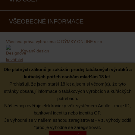
VŠEOBECNÉ INFORMACE
Všechna práva vyhrazena © DÝMKY-ONLINE s.r.o.
Kovaný design
Dle platných zákonů je zakázán prodej tabákových výrobků a
kuřáckých potřeb osobám mladším 18 let.
Prohlašuji, že jsem starší 18 let a jsem si vědom(a), že tyto
stránky obsahují informace o tabákových výrobcích a kuřáckých
potřebách.
Náš eshop ověřuje elektronicky věk systémem Adulto - moje ID,
bankovní identita nebo identita OP.
Je výhodné se v našem eshopu zaregistrovat - viz. výhody oddíl
"proč je výhodné se zaregistrovat.