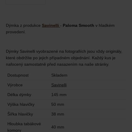
Dýmka z produkce
Savinelli
-
Paloma Smooth
v hladkém
provedení.
Dýmky Savinelli vyobrazené na fotografiích jsou vždy originály,
které obdržíte po jejich případném objednání. Každý kus je
nafocený samostatně před nasazením na naše stránky.
Dostupnost
Skladem
Výrobce
Savinelli
Délka dýmky
145 mm
Výška hlavičky
50 mm
Šířka hlavičky
38 mm
Hloubka tabákové
40 mm
komory