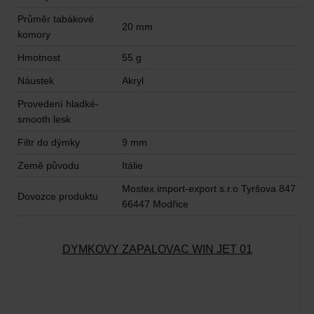
Průměr tabákové
20 mm
komory
Hmotnost
55 g
Náustek
Akryl
Provedení hladké-
smooth lesk
Filtr do dýmky
9 mm
Země původu
Itálie
Mostex import-export s.r.o Tyršova 847
Dovozce produktu
66447 Modřice
DÝMKOVÝ ZAPALOVAČ WIN JET 01