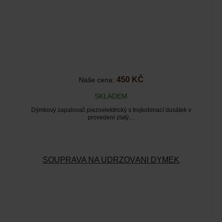
450 KČ
Naše cena:
SKLADEM
Dýmkový zapalovač piezoelektrický s trojkobinací dusátek v
provedení zlatý…
SOUPRAVA NA UDRŽOVÁNÍ DÝMEK