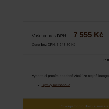
7 555 Kč
Vaše cena s DPH:
Cena bez DPH:
6 243,80 Kč
PR
Vyberte si prosím podobné zboží ze stejné kategor
Dýmky meršánové
Při koupi tohoto zboží si můžete