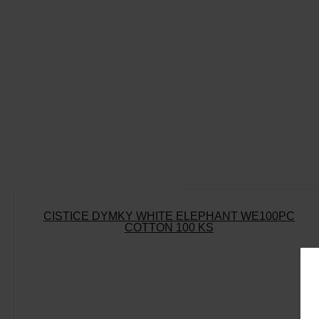
ČISTIČE DÝMKY WHITE ELEPHANT WE100PC
COTTON 100 KS