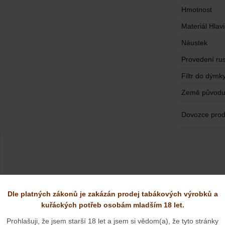
Hmotnost
Materiál Hlav
Náustek
Provedení rus
Filtr do dýmk
Země původ
Dovozce prod
Dle platných zákonů je zakázán prodej tabákových výrobků a
kuřáckých potřeb osobám mladším 18 let.
Prohlašuji, že jsem starší 18 let a jsem si vědom(a), že tyto stránky