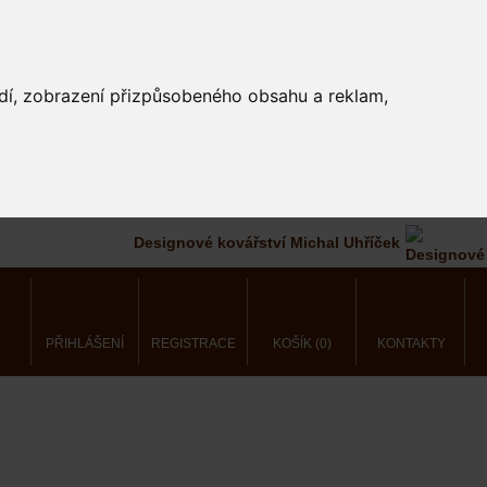
edí, zobrazení přizpůsobeného obsahu a reklam,
Designové kovářství Michal Uhříček
PŘIHLÁŠENÍ
REGISTRACE
KOŠÍK (0)
KONTAKTY