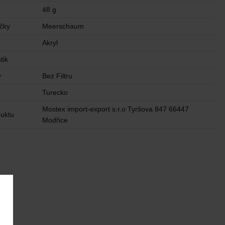
48 g
ičky
Meerschaum
Akryl
tik
y
Bez Filtru
u
Turecko
Mostex import-export s.r.o Tyršova 847 66447
uktu
Modřice