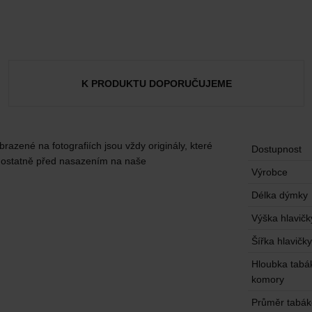
K PRODUKTU DOPORUČUJEME
ené na fotografiích jsou vždy originály, které
Dostupnost
amostatně před nasazením na naše
Výrobce
Délka dýmky
Výška hlavičk
Šířka hlavičky
Hloubka tabá
komory
Průměr tabá