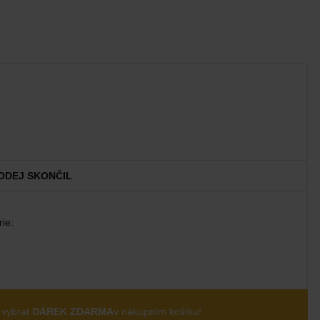
ODEJ SKONČIL
ie:
 vybrat
DÁREK ZDARMA
v nákupním košíku!