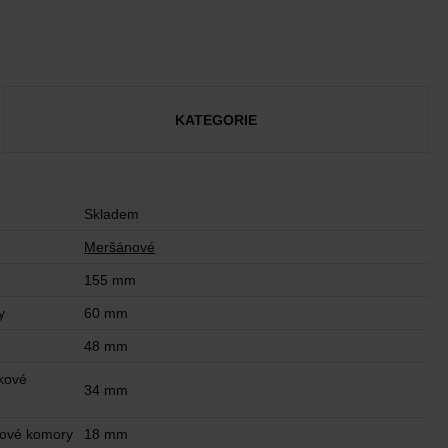
KATEGORIE
Skladem
Meršánové
155 mm
y
60 mm
48 mm
kové
34 mm
kové komory
18 mm