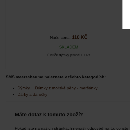
110 KČ
Naše cena:
SKLADEM
Čističe dýmky jemné 100ks
SMS meerschaume naleznete v těchto kategoriích:
Dýmky
Dýmky z mořské pěny - meršánky
Dárky a dárečky
Máte dotaz k tomuto zboží?
Pokud jste na našich stránkách nenašli odpověď na to, co jste 