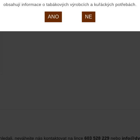
obsahují informace o tabákových výrobcích a kuřáckých potřebách.
ANO
NE
hledali, neváhejte nás kontaktovat na lince
603 528 229
nebo
info@dy