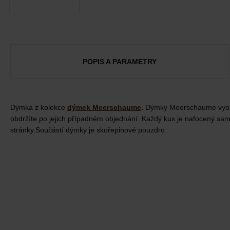
POPIS A PARAMETRY
Dýmka z kolekce
dýmek Meerschaume
.
Dýmky Meerschaume vyobraz
obdržíte po jejich případném objednání. Každý kus je nafocený s
stránky.Součástí dýmky je skořepinové pouzdro