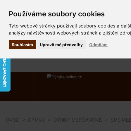
Používáme soubory cookies
Tyto webové stránky používají soubory cookies a další
analýzy návštěvnosti webových stránek a zjištění zdroj
Souhlasím
Upravit mé předvolby
Odmítám
ÚVOD
DÝMKY
DÝMKY MERŠÁNOVÉ
SMS ME