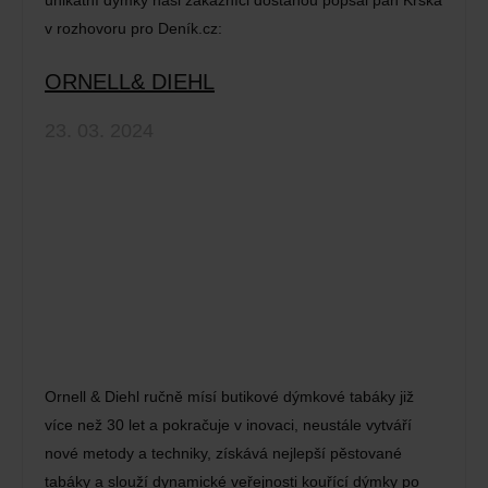
unikátní dýmky naši zákazníci dostanou popsal pan Krška
v rozhovoru pro Deník.cz:
ORNELL& DIEHL
23. 03. 2024
Ornell & Diehl ručně mísí butikové dýmkové tabáky již
více než 30 let a pokračuje v inovaci, neustále vytváří
nové metody a techniky, získává nejlepší pěstované
tabáky a slouží dynamické veřejnosti kouřící dýmky po