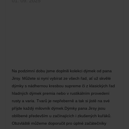
01. 09. 2025
Na podzimní dobu jsme doplnili kolekci dýmek od pana
Jirsy. Můžete si nyní vybírat ze všech řad, ať už skvělé
dýmky s nádhernou kresbou supreme či z klasických řad
hladných dýmek premia nebo v rustikálním provedení
rusty a varia. Tvarů je nepřeberně a tak si jistě na své
příjde každý milovník dýmek.Dýmky pana Jirsy jsou
oblíbené především u začínajících i zkušených kuřáků.
Obzvláště můžeme doporučit pro úplné začátečníky