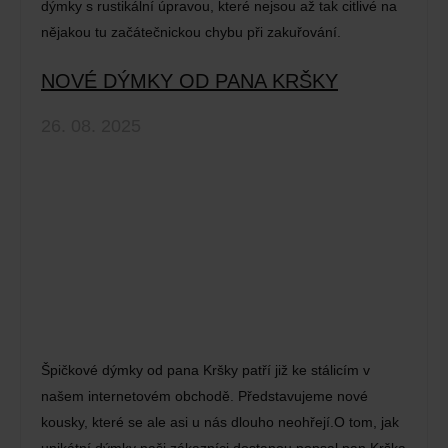
dýmky s rustikální úpravou, které nejsou až tak citlivé na
nějakou tu začátečnickou chybu při zakuřování.
NOVÉ DÝMKY OD PANA KRŠKY
26. 08. 2025
Špičkové dýmky od pana Kršky patří již ke stálicím v
našem internetovém obchodě. Představujeme nové
kousky, které se ale asi u nás dlouho neohřejí.O tom, jak