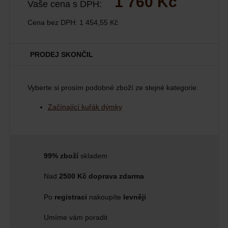
1 760 Kč
Vaše cena s DPH:
Cena bez DPH:
1 454,55 Kč
PRODEJ SKONČIL
Vyberte si prosím podobné zboží ze stejné kategorie:
Začínající kuřák dýmky
99% zboží
skladem
Nad
2500 Kč doprava zdarma
Po
registraci
nakoupíte
levněji
Umíme vám poradit