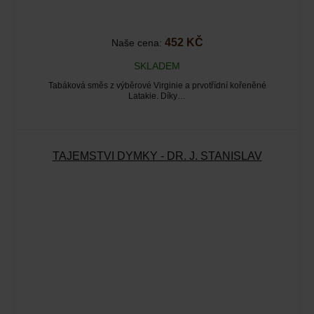
452 KČ
Naše cena:
SKLADEM
Tabáková směs z výběrové Virginie a prvotřídní kořeněné
Latakie. Díky…
TAJEMSTVÍ DÝMKY - DR. J. STANISLAV