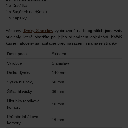
1 x Dusátko
1 x Stojánek na dýmku
1 x Zápalky
Všechn
y
dýmky Stanislaw
v
yobrazené na fotografiích jsou vždy
originály, které obdržíte po jejich případném objednání. Každý
kus je nafocený samostatně před nasazením na naše stránky.
Dostupnost
Skladem
Výrobce
Stanislaw
Délka dýmky
140 mm
Výška hlavičky
50 mm
Šířka hlavičky
36 mm
Hloubka tabákové
40 mm
komory
Průměr tabákové
19 mm
komory