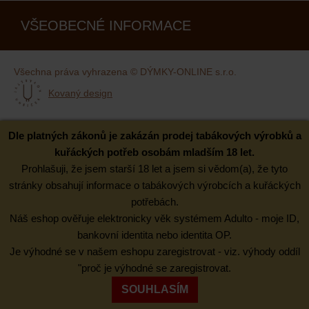
VŠEOBECNÉ INFORMACE
Všechna práva vyhrazena © DÝMKY-ONLINE s.r.o.
Kovaný design
Dle platných zákonů je zakázán prodej tabákových výrobků a
kuřáckých potřeb osobám mladším 18 let.
Prohlašuji, že jsem starší 18 let a jsem si vědom(a), že tyto
stránky obsahují informace o tabákových výrobcích a kuřáckých
potřebách.
Náš eshop ověřuje elektronicky věk systémem Adulto - moje ID,
bankovní identita nebo identita OP.
Je výhodné se v našem eshopu zaregistrovat - viz. výhody oddíl
"proč je výhodné se zaregistrovat.
SOUHLASÍM