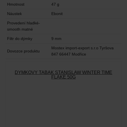
Hmotnost
47 g
Náustek
Ebonit
Provedení hladké-
smooth matné
Filtr do dýmky
9 mm
Mostex import-export s.r.o Tyršova
Dovozce produktu
847 66447 Modřice
DÝMKOVÝ TABÁK STANISLAW WINTER TIME
FLAKE 50G