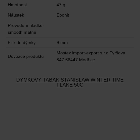
Hmotnost
47 g
Náustek
Ebonit
Provedení hladké-
smooth matné
Filtr do dýmky
9 mm
Mostex import-export s.r.o Tyršova
Dovozce produktu
847 66447 Modřice
DÝMKOVÝ TABÁK STANISLAW WINTER TIME
FLAKE 50G