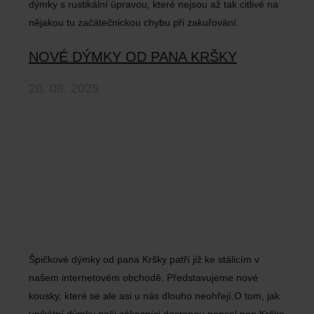
dýmky s rustikální úpravou, které nejsou až tak citlivé na
nějakou tu začátečnickou chybu při zakuřování.
NOVÉ DÝMKY OD PANA KRŠKY
26. 08. 2025
Špičkové dýmky od pana Kršky patří již ke stálicím v
našem internetovém obchodě. Představujeme nové
kousky, které se ale asi u nás dlouho neohřejí.O tom, jak