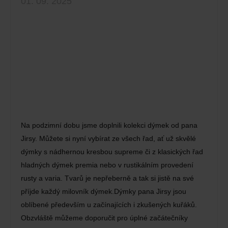
01. 09. 2025
Na podzimní dobu jsme doplnili kolekci dýmek od pana
Jirsy. Můžete si nyní vybírat ze všech řad, ať už skvělé
dýmky s nádhernou kresbou supreme či z klasických řad
hladných dýmek premia nebo v rustikálním provedení
rusty a varia. Tvarů je nepřeberně a tak si jistě na své
příjde každý milovník dýmek.Dýmky pana Jirsy jsou
oblíbené především u začínajících i zkušených kuřáků.
Obzvláště můžeme doporučit pro úplné začátečníky