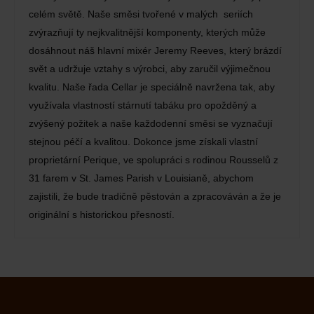
celém světě. Naše směsi tvořené v malých seriích
zvýrazňují ty nejkvalitnější komponenty, kterých může
dosáhnout náš hlavní mixér Jeremy Reeves, který brázdí
svět a udržuje vztahy s výrobci, aby zaručil výjimečnou
kvalitu. Naše řada Cellar je speciálně navržena tak, aby
využívala vlastností stárnutí tabáku pro opožděný a
zvýšený požitek a naše každodenní směsi se vyznačují
stejnou péčí a kvalitou. Dokonce jsme získali vlastní
proprietární Perique, ve spolupráci s rodinou Rousselů z
31 farem v St. James Parish v Louisianě, abychom
zajistili, že bude tradičně pěstován a zpracováván a že je
originální s historickou přesností.