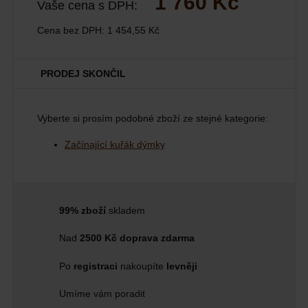
1 760 Kč
Vaše cena s DPH:
Cena bez DPH:
1 454,55 Kč
PRODEJ SKONČIL
Vyberte si prosím podobné zboží ze stejné kategorie:
Začínající kuřák dýmky
99% zboží
skladem
Nad
2500 Kč doprava zdarma
Po
registraci
nakoupíte
levněji
Umíme vám poradit