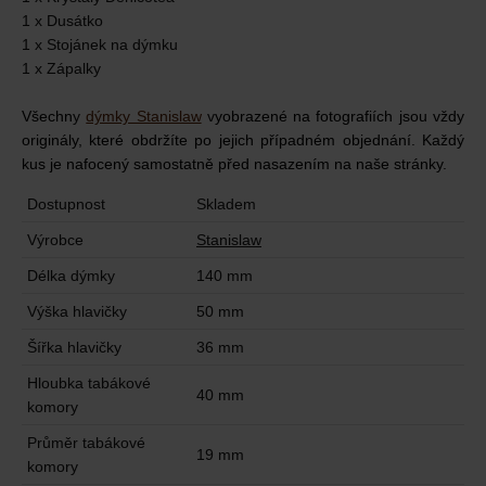
1 x Dusátko
1 x Stojánek na dýmku
1 x Zápalky
Všechn
y
dýmky Stanislaw
v
yobrazené na fotografiích jsou vždy
originály, které obdržíte po jejich případném objednání. Každý
kus je nafocený samostatně před nasazením na naše stránky.
Dostupnost
Skladem
Výrobce
Stanislaw
Délka dýmky
140 mm
Výška hlavičky
50 mm
Šířka hlavičky
36 mm
Hloubka tabákové
40 mm
komory
Průměr tabákové
19 mm
komory