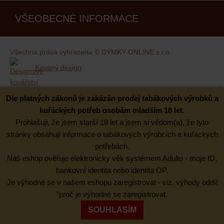
VŠEOBECNÉ INFORMACE
Všechna práva vyhrazena © DÝMKY-ONLINE s.r.o.
Kovaný design
Dle platných zákonů je zakázán prodej tabákových výrobků a
kuřáckých potřeb osobám mladším 18 let.
Prohlašuji, že jsem starší 18 let a jsem si vědom(a), že tyto
stránky obsahují informace o tabákových výrobcích a kuřáckých
potřebách.
Náš eshop ověřuje elektronicky věk systémem Adulto - moje ID,
bankovní identita nebo identita OP.
Je výhodné se v našem eshopu zaregistrovat - viz. výhody oddíl
"proč je výhodné se zaregistrovat.
SOUHLASÍM