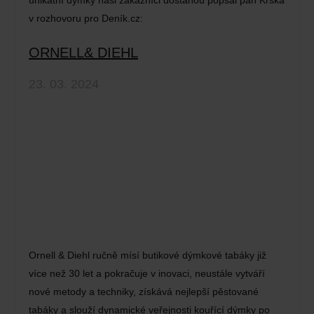
unikátní dýmky naši zákazníci dostanou popsal pan Krška
v rozhovoru pro Deník.cz:
ORNELL& DIEHL
23. 03. 2024
Ornell & Diehl ručně mísí butikové dýmkové tabáky již
více než 30 let a pokračuje v inovaci, neustále vytváří
nové metody a techniky, získává nejlepší pěstované
tabáky a slouží dynamické veřejnosti kouřící dýmky po