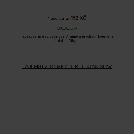
452 KČ
Naše cena:
SKLADEM
Tabáková směs z výběrové Virginie a prvotřídní kořeněné
Latakie. Díky…
TAJEMSTVÍ DÝMKY - DR. J. STANISLAV