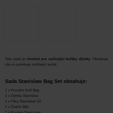
Tato sada je
vhodná pro začínající kuřáky dýmky
. Obsahuje
vše co pořebuje začíbající kuřák:
Sada Stanislaw Bag Set obsahuje:
1 x Pouzdro Golf Bag
1 x Dýmku Stanislaw
1 x Filtry Stanislaw/ 10
1 x Čističe Blitz
1 x Krystaly Denicotea