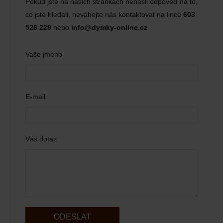
Pokud jste na našich stránkách nenašli odpověď na to,
co jste hledali, neváhejte nás kontaktovat na lince
603
528 229
nebo
info@dymky-online.cz
Vaše jméno
E-mail
Váš dotaz
ODESLAT