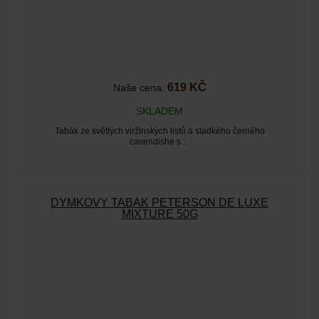
619 KČ
Naše cena:
SKLADEM
Tabák ze světlých viržinských listů a sladkého černého
cavendishe s…
DÝMKOVÝ TABÁK PETERSON DE LUXE
MIXTURE 50G