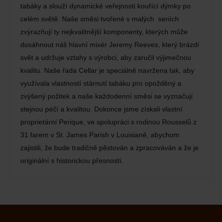
tabáky a slouží dynamické veřejnosti kouřící dýmky po
celém světě. Naše směsi tvořené v malých seriích
zvýrazňují ty nejkvalitnější komponenty, kterých může
dosáhnout náš hlavní mixér Jeremy Reeves, který brázdí
svět a udržuje vztahy s výrobci, aby zaručil výjimečnou
kvalitu. Naše řada Cellar je speciálně navržena tak, aby
využívala vlastností stárnutí tabáku pro opožděný a
zvýšený požitek a naše každodenní směsi se vyznačují
stejnou péčí a kvalitou. Dokonce jsme získali vlastní
proprietární Perique, ve spolupráci s rodinou Rousselů z
31 farem v St. James Parish v Louisianě, abychom
zajistili, že bude tradičně pěstován a zpracováván a že je
originální s historickou přesností.