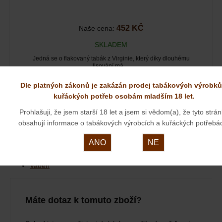
452 KČ
Naše cena:
SKLADEM
Jedná se o flakovaný tabák z Virginie, který díky dlouhému
lisování má…
Dle platných zákonů je zakázán prodej tabákových výrobků
kuřáckých potřeb osobám mladším 18 let.
Vauen Ranger sand naleznete v těchto kategoriích:
Prohlašuji, že jsem starší 18 let a jsem si vědom(a), že tyto strá
Dýmky
obsahují informace o tabákových výrobcích a kuřáckých potřebá
Dýmky
Dýmky Vauen
Vauen Dýmky
ANO
NE
Dýmky
Německé dýmky
Tipy na dárky k Vánocům
Vauen
Máte dotaz k tomuto zboží?