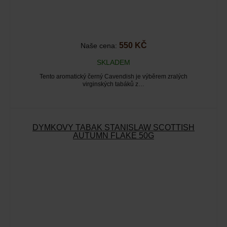
550 KČ
Naše cena:
SKLADEM
Tento aromatický černý Cavendish je výběrem zralých
virginských tabáků z…
DÝMKOVÝ TABÁK STANISLAW SCOTTISH
AUTUMN FLAKE 50G