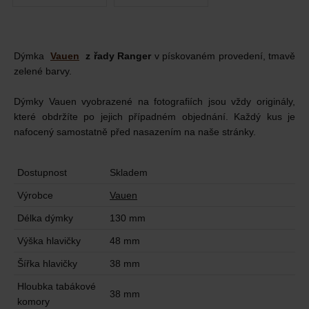
Dýmka
Vauen
z řady Ranger
v
pískovaném provedení, tmavě
zelené barvy.
Dýmky Vauen vyobrazené na fotografiích jsou vždy originály,
které obdržíte po jejich případném objednání. Každý kus je
nafocený samostatně před nasazením na naše stránky.
Dostupnost
Skladem
Výrobce
Vauen
Délka dýmky
130 mm
Výška hlavičky
48 mm
Šířka hlavičky
38 mm
Hloubka tabákové
38 mm
komory