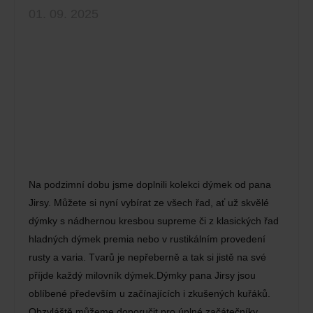
01. 09. 2025
Na podzimní dobu jsme doplnili kolekci dýmek od pana
Jirsy. Můžete si nyní vybírat ze všech řad, ať už skvělé
dýmky s nádhernou kresbou supreme či z klasických řad
hladných dýmek premia nebo v rustikálním provedení
rusty a varia. Tvarů je nepřeberně a tak si jistě na své
příjde každý milovník dýmek.Dýmky pana Jirsy jsou
oblíbené především u začínajících i zkušených kuřáků.
Obzvláště můžeme doporučit pro úplné začátečníky