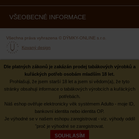
VŠEOBECNÉ INFORMACE
Všechna práva vyhrazena © DÝMKY-ONLINE s.r.o.
Kovaný design
Dle platných zákonů je zakázán prodej tabákových výrobků a
kuřáckých potřeb osobám mladším 18 let.
Prohlašuji, že jsem starší 18 let a jsem si vědom(a), že tyto
stránky obsahují informace o tabákových výrobcích a kuřáckých
potřebách.
Náš eshop ověřuje elektronicky věk systémem Adulto - moje ID,
bankovní identita nebo identita OP.
Je výhodné se v našem eshopu zaregistrovat - viz. výhody oddíl
"proč je výhodné se zaregistrovat.
SOUHLASÍM