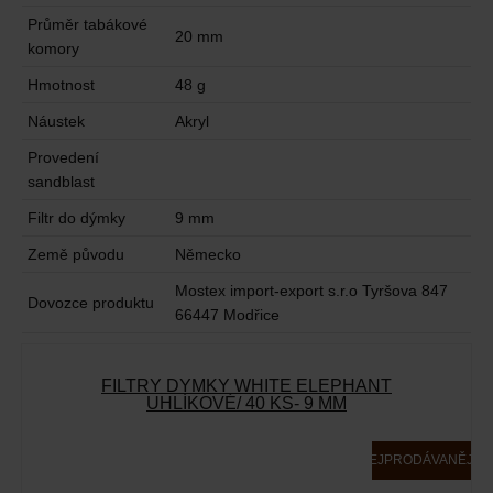
Průměr tabákové
20 mm
komory
Hmotnost
48 g
Náustek
Akryl
Provedení
sandblast
Filtr do dýmky
9 mm
Země původu
Německo
Mostex import-export s.r.o Tyršova 847
Dovozce produktu
66447 Modřice
FILTRY DÝMKY WHITE ELEPHANT
UHLÍKOVÉ/ 40 KS- 9 MM
NEJPRODÁVANĚJŠÍ