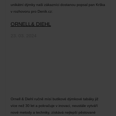
unikátní dýmky naši zákazníci dostanou popsal pan Krška
v rozhovoru pro Deník.cz:
ORNELL& DIEHL
23. 03. 2024
Ornell & Diehl ručně mísí butikové dýmkové tabáky již
více než 30 let a pokračuje v inovaci, neustále vytváří
nové metody a techniky, získává nejlepší pěstované