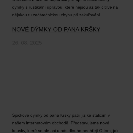
dýmky s rustikální úpravou, které nejsou až tak citlivé na
nějakou tu začátečnickou chybu při zakuřování.
NOVÉ DÝMKY OD PANA KRŠKY
26. 08. 2025
Špičkové dýmky od pana Kršky patří již ke stálicím v
našem internetovém obchodě. Představujeme nové
kousky, které se ale asi u nás dlouho neohřejí.O tom, jak