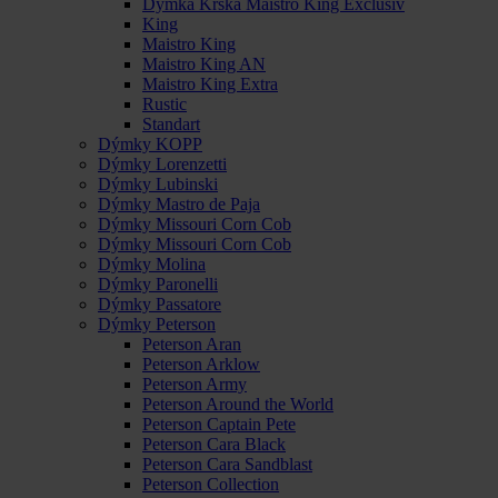
Dýmka Krška Maistro King Exclusiv
King
Maistro King
Maistro King AN
Maistro King Extra
Rustic
Standart
Dýmky KOPP
Dýmky Lorenzetti
Dýmky Lubinski
Dýmky Mastro de Paja
Dýmky Missouri Corn Cob
Dýmky Missouri Corn Cob
Dýmky Molina
Dýmky Paronelli
Dýmky Passatore
Dýmky Peterson
Peterson Aran
Peterson Arklow
Peterson Army
Peterson Around the World
Peterson Captain Pete
Peterson Cara Black
Peterson Cara Sandblast
Peterson Collection