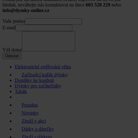
hledali, neváhejte nás kontaktovat na lince
603 528 229
nebo
info@dymky-online.cz
Vaše jméno
E-mail
Váš dotaz
Odeslat
Elektronické ověřování věku
Začínající kuřák dýmky
Doplňky ke kouření
Dýmky pro začátečníky
Tabák
Poradna
Novinky
Zboží v akci
Dárky a dárečky
Zboží s dárkem