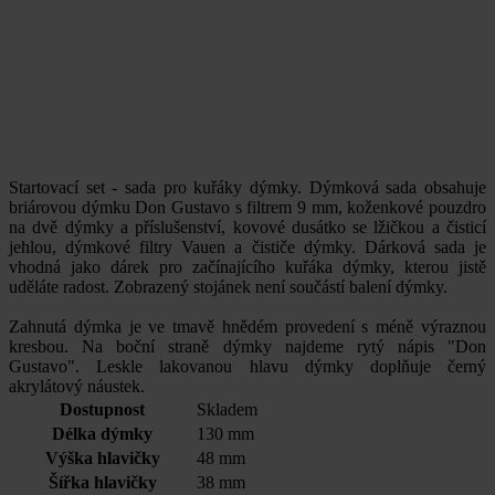
Startovací set - sada pro kuřáky dýmky. Dýmková sada obsahuje
briárovou dýmku Don Gustavo s filtrem 9 mm, koženkové pouzdro
na dvě dýmky a příslušenství, kovové dusátko se lžičkou a čisticí
jehlou, dýmkové filtry Vauen a čističe dýmky. Dárková sada je
vhodná jako dárek pro začínajícího kuřáka dýmky, kterou jistě
uděláte radost. Zobrazený stojánek není součástí balení dýmky.
Zahnutá dýmka je ve tmavě hnědém provedení s méně výraznou
kresbou. Na boční straně dýmky najdeme rytý nápis "Don
Gustavo". Leskle lakovanou hlavu dýmky doplňuje černý
akrylátový náustek.
Dostupnost
Skladem
Délka dýmky
130 mm
Výška hlavičky
48 mm
Šířka hlavičky
38 mm