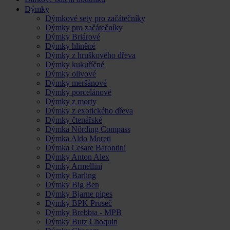
Dýmky
Dýmkové sety pro začátečníky
Dýmky pro začátečníky
Dýmky Briárové
Dýmky hliněné
Dýmky z hruškového dřeva
Dýmky kukuříčné
Dýmky olivové
Dýmky meršánové
Dýmky porcelánové
Dýmky z morty
Dýmky z exotického dřeva
Dýmky čtenářské
Dýmka Nôrding Compass
Dýmka Aldo Moreti
Dýmka Cesare Barontini
Dýmky Anton Alex
Dýmky Armellini
Dýmky Barling
Dýmky Big Ben
Dýmky Bjarne pipes
Dýmky BPK Proseč
Dýmky Brebbia - MPB
Dýmky Butz Choquin