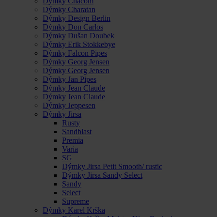
Dýmky Chacom
Dýmky Charatan
Dýmky Design Berlin
Dýmky Don Carlos
Dýmky Dušan Doubek
Dýmky Erik Stokkebye
Dýmky Falcon Pipes
Dýmky Georg Jensen
Dýmky Georg Jensen
Dýmky Jan Pipes
Dýmky Jean Claude
Dýmky Jean Claude
Dýmky Jeppesen
Dýmky Jirsa
Rusty
Sandblast
Premia
Varia
SG
Dýmky Jirsa Petit Smooth/ rustic
Dýmky Jirsa Sandy Select
Sandy
Select
Supreme
Dýmky Karel Krška