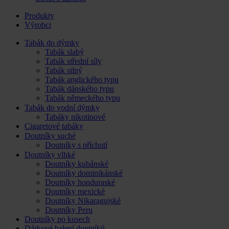
Produkty
Výrobci
Tabák do dýmky
Tabák slabý
Tabák střední síly
Tabák silný
Tabák anglického typu
Tabák dánského typu
Tabák německého typu
Tabák do vodní dýmky
Tabáky nikotinové
Cigaretové tabáky
Doutníky suché
Doutníky s příchutí
Doutníky vlhké
Doutníky kubánské
Doutníky dominikánské
Doutníky honduraské
Doutníky mexické
Doutníky Nikaragujské
Doutníky Peru
Doutníky po kusech
Dárkové balení doutníků