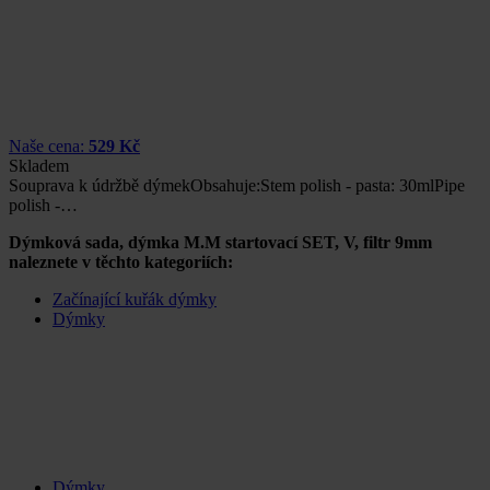
Naše cena:
529 Kč
Skladem
Souprava k údržbě dýmekObsahuje:Stem polish - pasta: 30mlPipe
polish -…
Dýmková sada, dýmka M.M startovací SET, V, filtr 9mm
naleznete v těchto kategoriích:
Začínající kuřák dýmky
Dýmky
Dýmky