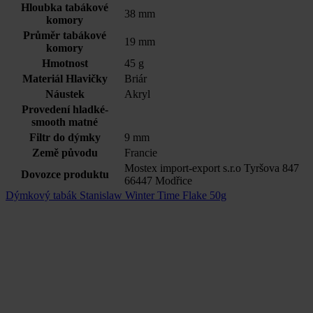
Hloubka tabákové
38 mm
komory
Průměr tabákové
19 mm
komory
Hmotnost
45 g
Materiál Hlavičky
Briár
Náustek
Akryl
Provedení hladké-
smooth matné
Filtr do dýmky
9 mm
Země původu
Francie
Mostex import-export s.r.o Tyršova 847
Dovozce produktu
66447 Modřice
Dýmkový tabák Stanislaw Winter Time Flake 50g