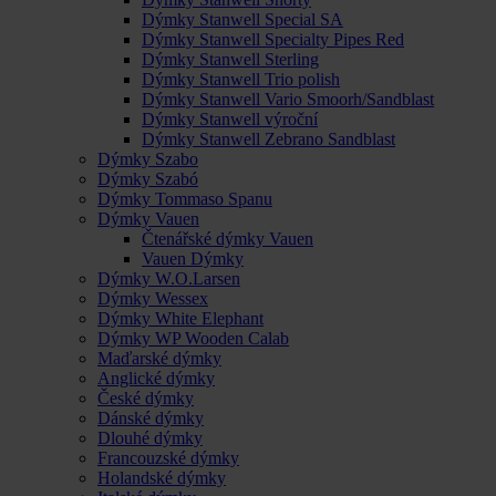
Dýmky Stanwell Special SA
Dýmky Stanwell Specialty Pipes Red
Dýmky Stanwell Sterling
Dýmky Stanwell Trio polish
Dýmky Stanwell Vario Smoorh/Sandblast
Dýmky Stanwell výroční
Dýmky Stanwell Zebrano Sandblast
Dýmky Szabo
Dýmky Szabó
Dýmky Tommaso Spanu
Dýmky Vauen
Čtenářské dýmky Vauen
Vauen Dýmky
Dýmky W.O.Larsen
Dýmky Wessex
Dýmky White Elephant
Dýmky WP Wooden Calab
Maďarské dýmky
Anglické dýmky
České dýmky
Dánské dýmky
Dlouhé dýmky
Francouzské dýmky
Holandské dýmky