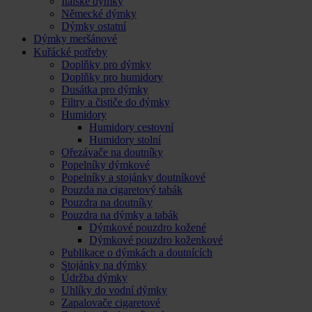
Italské dýmky
Německé dýmky
Dýmky ostatní
Dýmky meršánové
Kuřácké potřeby
Doplňky pro dýmky
Doplňky pro humidory
Dusátka pro dýmky
Filtry a čističe do dýmky
Humidory
Humidory cestovní
Humidory stolní
Ořezávače na doutníky
Popelníky dýmkové
Popelníky a stojánky doutníkové
Pouzda na cigaretový tabák
Pouzdra na doutníky
Pouzdra na dýmky a tabák
Dýmkové pouzdro kožené
Dýmkové pouzdro koženkové
Publikace o dýmkách a doutnících
Stojánky na dýmky
Údržba dýmky
Uhlíky do vodní dýmky
Zapalovače cigaretové