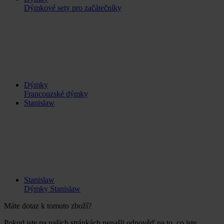
Dýmkové sety pro začátečníky
Dýmky
Francouzské dýmky
Stanislaw
Stanislaw
Dýmky Stanislaw
Máte dotaz k tomuto zboží?
Pokud jste na našich stránkách nenašli odpověď na to, co jste