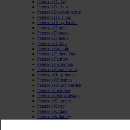
Peterson Dalkey
Peterson Darwin
Peterson Dawson Army
Peterson DE Luxe
Peterson Derry Rustic
Peterson Dingle
Peterson Donegal
Peterson Dracula
Peterson Dublin
Peterson Emerald
Peterson Fathers Day
Peterson Fermoy
Peterson Fisherman
Peterson Flame Grain
Peterson Harp Series
Peterson Christmas
Peterson Churchwarden
Peterson Irish Sea
Peterson Irish Whiskey
Peterson Kenmare
Peterson Kerry
Peterson Kildare
Peterson Killarney
Peterson Killarney Ebony
Peterson Kinsale Rustic