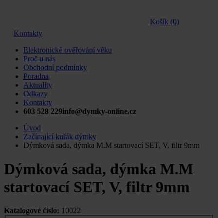
Košík (0)
Kontakty
Elektronické ověřování věku
Proč u nás
Obchodní podmínky
Poradna
Aktuality
Odkazy
Kontakty
603 528 229
info@dymky-online.cz
Úvod
Začínající kuřák dýmky
Dýmková sada, dýmka M.M startovací SET, V, filtr 9mm
Dýmková sada, dýmka M.M
startovací SET, V, filtr 9mm
Katalogové číslo:
10022