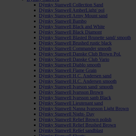
Dýmky Stanwell Collection Sand
Dýmky Stanwell AmberLight/ pol
Dýmky Stanwell Army Mount sand
Dýmky Stanwell Bambo
Dýmky Stanwell Black and White
Dýmky Stanwell Black Diamont
Dýmky Stanwell Blasted Brunette sand/ smooth
Dýmky Stanwell Brushed rustic black
Dýmky Stanwell Commander smooth
Dýmky Stanwell Danske Club Brown Pol.
Dýmky Stanwell Danske Club Vario
Dýmky Stanwell Diablo smooth
Dýmky Stanwell Flame Grain
Dýmky Stanwell H.C. Andersen sand
Dýmky Stanwell H.C. Andersen smooth
Dýmky Stanwell Ivarson sand/ smooth
Dýmky Stanwell Ivarsson Brown
Dýmky Stanwell Ivarsson sanb Black
Dýmky Stanwell Lieutenant sand
Dýmky Stanwell Nanna Ivarsson Light Brown
Dýmky Stanwell Night- Day
Dýmky Stanwell Relief Brown polish
Dýmky Stanwell Relief Brushed Brown
Dýmky Stanwell Relíef sandblast
Dýmky Stanwell Shorty