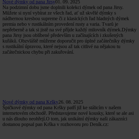
Nové dýmky od pana Jirsy
01. 09. 2025
Na podzimní dobu jsme doplnili kolekci dýmek od pana Jirsy.
Můžete si nyní vybírat ze všech řad, ať už skvělé dýmky s
nádhernou kresbou supreme či z klasických řad hladných dýmek
premia nebo v rustikálním provedení rusty a varia. Tvarů je
nepřeberně a tak si jistě na své příjde každý milovník dýmek.Dýmky
pana Jirsy jsou oblíbené především u začínajících i zkušených
kuřáků. Obzvláště můžeme doporučit pro úplné začátečníky dýmky
s rustikální úpravou, které nejsou až tak citlivé na nějakou tu
začátečnickou chybu při zakuřování.
Nové dýmky od pana Kršky
26. 08. 2025
Špičkové dýmky od pana Kršky patří již ke stálicím v našem
internetovém obchodě. Představujeme nové kousky, které se ale asi
u nás dlouho neohřejí.O tom, jak unikátní dýmky naši zákazníci
dostanou popsal pan Krška v rozhovoru pro Deník.cz: