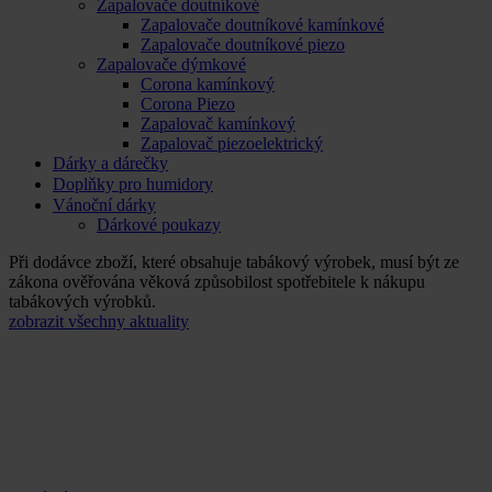
Zapalovače doutníkové
Zapalovače doutníkové kamínkové
Zapalovače doutníkové piezo
Zapalovače dýmkové
Corona kamínkový
Corona Piezo
Zapalovač kamínkový
Zapalovač piezoelektrický
Dárky a dárečky
Doplňky pro humidory
Vánoční dárky
Dárkové poukazy
Při dodávce zboží, které obsahuje tabákový výrobek, musí být ze
zákona ověřována věková způsobilost spotřebitele k nákupu
tabákových výrobků.
zobrazit všechny aktuality