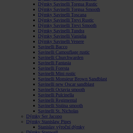
Dýmky Savinelli Torgua Rustic
Dýmky Savinelli Torgua Smooth
Dýmky Savinelli Toscana
Dýmky Savinelli Trevi Rustic
Dýmky Savinelli Trevi Smooth
Dýmky Savinelli Tundra
Dýmky Savinelli Vaniglia
Dýmky Savinelli Venere
Savinelli Bacco
Savinelli Camouflage rustic
Savinelli Churchwarden
Savinelli Fantasia
Savinelli Foresta
Savinelli Mini rustic
Savinelli Monsieur Brown Sandblast
Savinelli new Oscar sandblast
Savinelli Octavia smooth
Savinelli Pulcinella
Savinelli Regimental
Savinelli Sistina smooth
Savinelli St. Nicholas
Dýmky Ser Jacopo
Dýmky Stanislaw Pipes
Stanislav výroční dýmky
Dýmky Stanwell