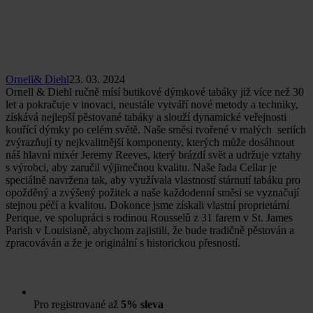
Ornell& Diehl
23. 03. 2024
Ornell & Diehl ručně mísí butikové dýmkové tabáky již více než 30
let a pokračuje v inovaci, neustále vytváří nové metody a techniky,
získává nejlepší pěstované tabáky a slouží dynamické veřejnosti
kouřící dýmky po celém světě. Naše směsi tvořené v malých seriích
zvýrazňují ty nejkvalitnější komponenty, kterých může dosáhnout
náš hlavní mixér Jeremy Reeves, který brázdí svět a udržuje vztahy
s výrobci, aby zaručil výjimečnou kvalitu. Naše řada Cellar je
speciálně navržena tak, aby využívala vlastností stárnutí tabáku pro
opožděný a zvýšený požitek a naše každodenní směsi se vyznačují
stejnou péčí a kvalitou. Dokonce jsme získali vlastní proprietární
Perique, ve spolupráci s rodinou Rousselů z 31 farem v St. James
Parish v Louisianě, abychom zajistili, že bude tradičně pěstován a
zpracováván a že je originální s historickou přesností.
Pro registrované až
5% sleva