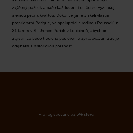
zvýšený požitek a naše každodenní směsi se vyznačují
stejnou péčí a kvalitou. Dokonce jsme získali vlastní
proprietární Perique, ve spolupráci s rodinou Rousselů z
31 farem v St. James Parish v Louisianě, abychom
zajistili, že bude tradičně pěstován a zpracováván a že je
originální s historickou přesností.
Pro registrované až
5% sleva