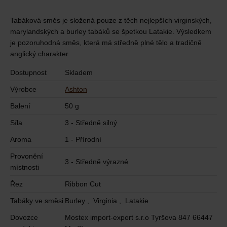
Tabáková směs je složená pouze z těch nejlepších virginských,
marylandských a burley tabáků se špetkou Latakie. Výsledkem
je pozoruhodná směs, která má středně plné tělo a tradičně
anglický charakter.
Dostupnost
Skladem
Výrobce
Ashton
Balení
50 g
Síla
3 - Středně silný
Aroma
1 - Přírodní
Provonění
3 - Středně výrazné
místnosti
Řez
Ribbon Cut
Tabáky ve směsi
Burley , Virginia , Latakie
Dovozce
Mostex import-export s.r.o Tyršova 847 66447