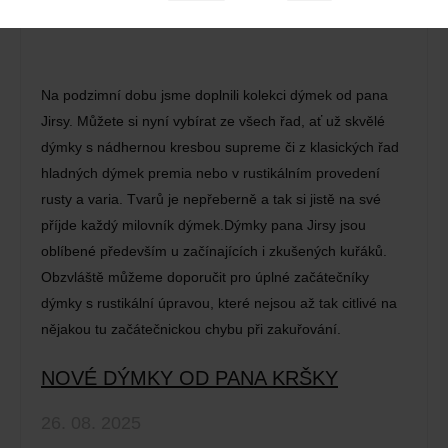
Na podzimní dobu jsme doplnili kolekci dýmek od pana
Jirsy. Můžete si nyní vybírat ze všech řad, ať už skvělé
dýmky s nádhernou kresbou supreme či z klasických řad
hladných dýmek premia nebo v rustikálním provedení
rusty a varia. Tvarů je nepřeberně a tak si jistě na své
příjde každý milovník dýmek.Dýmky pana Jirsy jsou
oblíbené především u začínajících i zkušených kuřáků.
Obzvláště můžeme doporučit pro úplné začátečníky
dýmky s rustikální úpravou, které nejsou až tak citlivé na
nějakou tu začátečnickou chybu při zakuřování.
NOVÉ DÝMKY OD PANA KRŠKY
26. 08. 2025