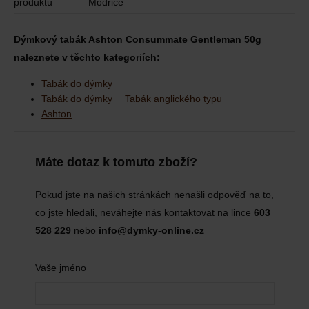
produktu
Modřice
Dýmkový tabák Ashton Consummate Gentleman 50g
naleznete v těchto kategoriích:
Tabák do dýmky
Tabák do dýmky
Tabák anglického typu
Ashton
Máte dotaz k tomuto zboží?
Pokud jste na našich stránkách nenašli odpověď na to,
co jste hledali, neváhejte nás kontaktovat na lince
603
528 229
nebo
info@dymky-online.cz
Vaše jméno