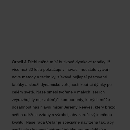
Ornell & Diehl ručně mísí butikové dýmkové tabáky již
více než 30 let a pokračuje v inovaci, neustále vytváří
nové metody a techniky, získává nejlepší pěstované
tabáky a slouží dynamické veřejnosti kouřící dýmky po
celém světě. Naše směsi tvořené v malých seriích
zvýrazňují ty nejkvalitnější komponenty, kterých může
dosáhnout náš hlavní mixér Jeremy Reeves, který brázdí
svět a udržuje vztahy s výrobci, aby zaručil výjimečnou
kvalitu. Naše řada Cellar je speciálně navržena tak, aby
využívala vlastností stárnutí tabáku pro opožděný a