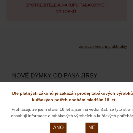
SPOTŘEBITELE K NÁKUPU TABÁKOVÝCH
VÝROBKŮ.
zobrazit všechny aktuality
NOVÉ DÝMKY OD PANA JIRSY
01. 09. 2025
Dle platných zákonů je zakázán prodej tabákových výrobků
kuřáckých potřeb osobám mladším 18 let.
Prohlašuji, že jsem starší 18 let a jsem si vědom(a), že tyto strá
obsahují informace o tabákových výrobcích a kuřáckých potřebá
ANO
NE