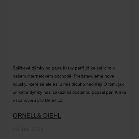
Špičkové dýmky od pana Kršky patří již ke stálicím v
našem internetovém obchodě. Představujeme nové
kousky, které se ale asi u nás dlouho neohřejí.O tom, jak
unikátní dýmky naši zákazníci dostanou popsal pan Krška
v rozhovoru pro Deník.cz:
ORNELL& DIEHL
23. 03. 2024