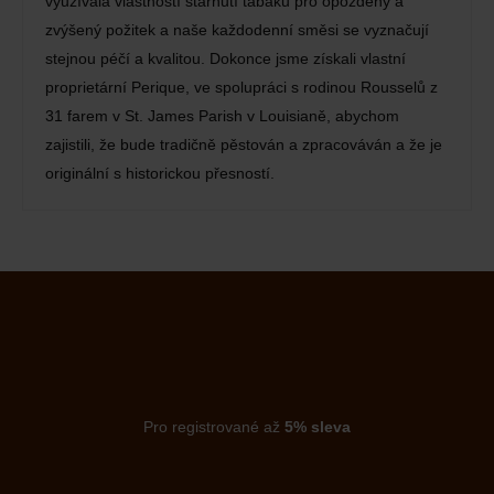
využívala vlastností stárnutí tabáku pro opožděný a
zvýšený požitek a naše každodenní směsi se vyznačují
stejnou péčí a kvalitou. Dokonce jsme získali vlastní
proprietární Perique, ve spolupráci s rodinou Rousselů z
31 farem v St. James Parish v Louisianě, abychom
zajistili, že bude tradičně pěstován a zpracováván a že je
originální s historickou přesností.
Pro registrované až
5% sleva