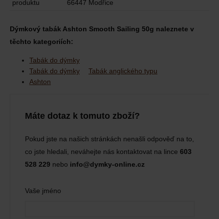
produktu
66447 Modřice
Dýmkový tabák Ashton Smooth Sailing 50g naleznete v
těchto kategoriích:
Tabák do dýmky
Tabák do dýmky
Tabák anglického typu
Ashton
Máte dotaz k tomuto zboží?
Pokud jste na našich stránkách nenašli odpověď na to,
co jste hledali, neváhejte nás kontaktovat na lince
603
528 229
nebo
info@dymky-online.cz
Vaše jméno