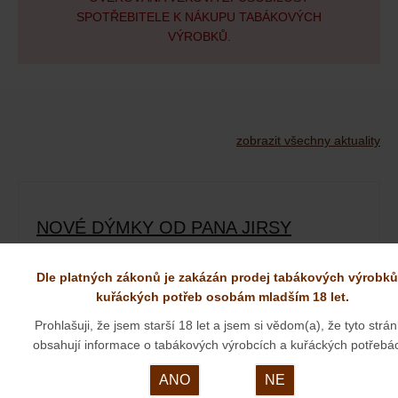
SPOTŘEBITELE K NÁKUPU TABÁKOVÝCH
VÝROBKŮ.
zobrazit všechny aktuality
NOVÉ DÝMKY OD PANA JIRSY
01. 09. 2025
Dle platných zákonů je zakázán prodej tabákových výrobků
kuřáckých potřeb osobám mladším 18 let.
Prohlašuji, že jsem starší 18 let a jsem si vědom(a), že tyto strá
obsahují informace o tabákových výrobcích a kuřáckých potřebá
ANO
NE