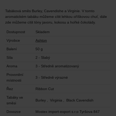
Tabáková směs Burley, Cavendishe a Virginie. V tomto
aromatickém tabáku můžeme cítit lehkou oříškovou chuť, dále
zde můžeme cítit tóny javoru, kokosu a hořké čokolády.
Dostupnost
Skladem
Výrobce
Ashton
Balení
50 g
Síla
2 - Slabý
Aroma
3 - Středně aromatizovaný
Provonění
3 - Středně výrazné
místnosti
Řez
Ribbon Cut
Tabáky ve
Burley , Virginia , Black Cavendish
směsi
Dovozce
Mostex import-export s.r.o Tyršova 847