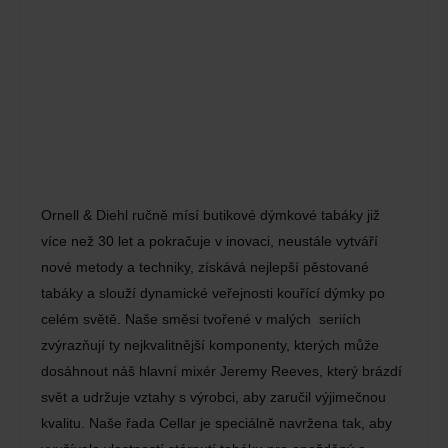
Ornell & Diehl ručně mísí butikové dýmkové tabáky již
více než 30 let a pokračuje v inovaci, neustále vytváří
nové metody a techniky, získává nejlepší pěstované
tabáky a slouží dynamické veřejnosti kouřící dýmky po
celém světě. Naše směsi tvořené v malých seriích
zvýrazňují ty nejkvalitnější komponenty, kterých může
dosáhnout náš hlavní mixér Jeremy Reeves, který brázdí
svět a udržuje vztahy s výrobci, aby zaručil výjimečnou
kvalitu. Naše řada Cellar je speciálně navržena tak, aby