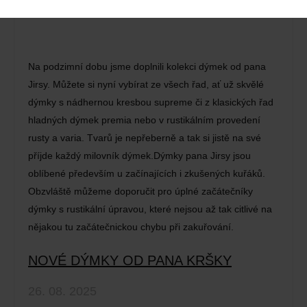
Na podzimní dobu jsme doplnili kolekci dýmek od pana
Jirsy. Můžete si nyní vybírat ze všech řad, ať už skvělé
dýmky s nádhernou kresbou supreme či z klasických řad
hladných dýmek premia nebo v rustikálním provedení
rusty a varia. Tvarů je nepřeberně a tak si jistě na své
příjde každý milovník dýmek.Dýmky pana Jirsy jsou
oblíbené především u začínajících i zkušených kuřáků.
Obzvláště můžeme doporučit pro úplné začátečníky
dýmky s rustikální úpravou, které nejsou až tak citlivé na
nějakou tu začátečnickou chybu při zakuřování.
NOVÉ DÝMKY OD PANA KRŠKY
26. 08. 2025