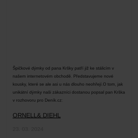
Špičkové dýmky od pana Kršky patří již ke stálicím v
našem internetovém obchodě. Představujeme nové
kousky, které se ale asi u nás dlouho neohřejí.O tom, jak
unikátní dýmky naši zákazníci dostanou popsal pan Krška
v rozhovoru pro Deník.cz:
ORNELL& DIEHL
23. 03. 2024