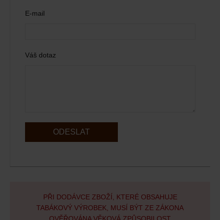
E-mail
Váš dotaz
ODESLAT
PŘI DODÁVCE ZBOŽÍ, KTERÉ OBSAHUJE
TABÁKOVÝ VÝROBEK, MUSÍ BÝT ZE ZÁKONA
OVĚŘOVÁNA VĚKOVÁ ZPŮSOBILOST