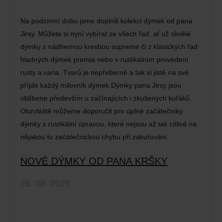
Na podzimní dobu jsme doplnili kolekci dýmek od pana
Jirsy. Můžete si nyní vybírat ze všech řad, ať už skvělé
dýmky s nádhernou kresbou supreme či z klasických řad
hladných dýmek premia nebo v rustikálním provedení
rusty a varia. Tvarů je nepřeberně a tak si jistě na své
příjde každý milovník dýmek.Dýmky pana Jirsy jsou
oblíbené především u začínajících i zkušených kuřáků.
Obzvláště můžeme doporučit pro úplné začátečníky
dýmky s rustikální úpravou, které nejsou až tak citlivé na
nějakou tu začátečnickou chybu při zakuřování.
NOVÉ DÝMKY OD PANA KRŠKY
26. 08. 2025