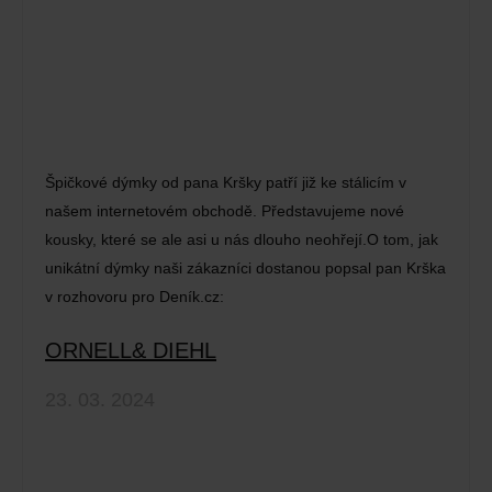
Špičkové dýmky od pana Kršky patří již ke stálicím v
našem internetovém obchodě. Představujeme nové
kousky, které se ale asi u nás dlouho neohřejí.O tom, jak
unikátní dýmky naši zákazníci dostanou popsal pan Krška
v rozhovoru pro Deník.cz:
ORNELL& DIEHL
23. 03. 2024