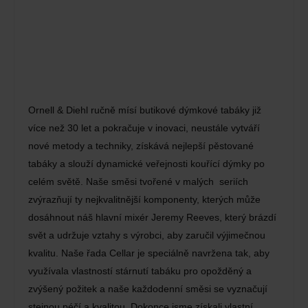
Ornell & Diehl ručně mísí butikové dýmkové tabáky již
více než 30 let a pokračuje v inovaci, neustále vytváří
nové metody a techniky, získává nejlepší pěstované
tabáky a slouží dynamické veřejnosti kouřící dýmky po
celém světě. Naše směsi tvořené v malých seriích
zvýrazňují ty nejkvalitnější komponenty, kterých může
dosáhnout náš hlavní mixér Jeremy Reeves, který brázdí
svět a udržuje vztahy s výrobci, aby zaručil výjimečnou
kvalitu. Naše řada Cellar je speciálně navržena tak, aby
využívala vlastností stárnutí tabáku pro opožděný a
zvýšený požitek a naše každodenní směsi se vyznačují
stejnou péčí a kvalitou. Dokonce jsme získali vlastní