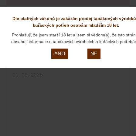
Dle platných zákonů je zakázán prodej tabákových výrobků
kuřáckých potřeb osobám mladším 18 let.
zobrazit všechny aktuality
Prohlašuji, že jsem starší 18 let a jsem si vědom(a), že tyto strá
obsahují informace o tabákových výrobcích a kuřáckých potřebá
ANO
NE
NOVÉ DÝMKY OD PANA JIRSY
01. 09. 2025