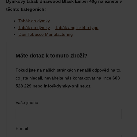
Dýmkový tabák Briarwood Black Ember 40g naleznete v
těchto kategoriích:
Tabák do dýmky
Tabák do dýmky
Tabák anglického typu
Dan Tobacco Manufacturing
Máte dotaz k tomuto zboží?
Pokud jste na našich stránkách nenašli odpověď na to,
co jste hledali, neváhejte nás kontaktovat na lince
603
528 229
nebo
info@dymky-online.cz
Vaše jméno
E-mail