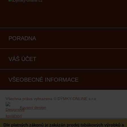
PORADNA
VÁŠ ÚČET
VŠEOBECNÉ INFORMACE
Všechna práva vyhrazena © DÝMKY-ONLINE s.r.o.
Kovaný design
Dle platných zákonů je zakázán prodej tabákových výrobků a