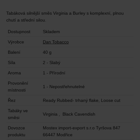
Tabáková silnější směs Virginia a Burley s komplexní, plnou
chutí a střední silou.
Dostupnost
Skladem
Výrobce
Dan Tobacco
Balení
40 g
Síla
2 - Slabý
Aroma
1 - Přírodní
Provonění
1 - Nepostřehnutelné
místnosti
Řez
Ready Rubbed- trhaný flake, Loose cut
Tabáky ve
Virginia , Black Cavendish
směsi
Dovozce
Mostex import-export s.r.o Tyršova 847
produktu
66447 Modřice