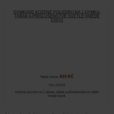
DÝMKOVÉ KOŽENÉ POUZDRO NA 1 DÝMKU,
TABÁK A PŘÍSLUŠENSTVÉ SVĚTLE HNĚDÉ
C0072
810 KČ
Naše cena:
SKLADEM
Kožené pouzdro na 1 dýmku, tabák a příslušenstvé ve světle
hnědé barvě.